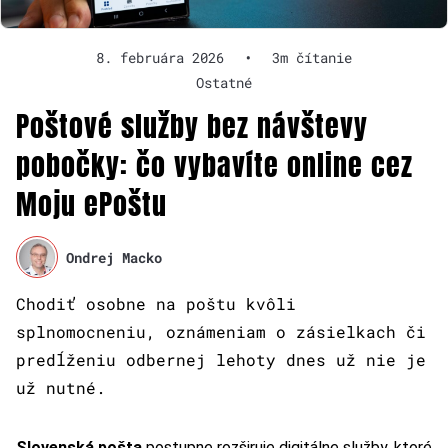
8. februára 2026
•
3m čítanie
Ostatné
Poštové služby bez návštevy
pobočky: čo vybavíte online cez
Moju ePoštu
Ondrej Macko
Chodiť osobne na poštu kvôli
splnomocneniu, oznámeniam o zásielkach či
predĺženiu odbernej lehoty dnes už nie je
už nutné.
Slovenská pošta
postupne rozširuje digitálne služby, ktoré