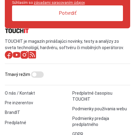
Súhlasím so
zásadami spracovaním údajov
.
Potvrdiť
TOUCHIT je magazín prinášajúci novinky, testy a analýzy zo
sveta technológií, hardvéru, softvéru či mobilných operátorov.
Tmavý režim
O nás / Kontakt
Predplatné časopisu
TOUCHIT
Pre inzerentov
Podmienky používania webu
BrandIT
Podmienky predaja
Predplatné
predplatného
GDPR