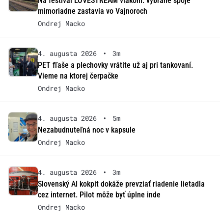
Na festival LOVESTREAM vlakom: vybrané spoje
mimoriadne zastavia vo Vajnoroch
Ondrej Macko
4. augusta 2026
•
3m
PET fľaše a plechovky vrátite už aj pri tankovaní.
Vieme na ktorej čerpačke
Ondrej Macko
4. augusta 2026
•
5m
Nezabudnuteľná noc v kapsule
Ondrej Macko
4. augusta 2026
•
3m
Slovenský AI kokpit dokáže prevziať riadenie lietadla
cez internet. Pilot môže byť úplne inde
Ondrej Macko