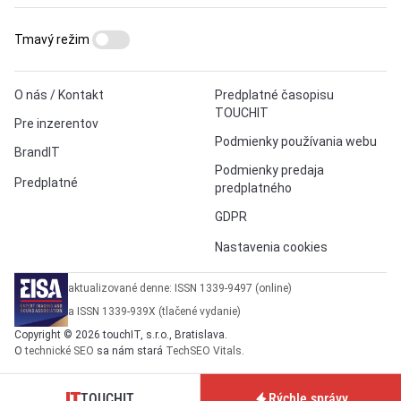
Tmavý režim
O nás / Kontakt
Predplatné časopisu
TOUCHIT
Pre inzerentov
Podmienky používania webu
BrandIT
Podmienky predaja
Predplatné
predplatného
GDPR
Nastavenia cookies
aktualizované denne: ISSN 1339-9497 (online)
a ISSN 1339-939X (tlačené vydanie)
Copyright © 2026 touchIT, s.r.o., Bratislava.
O
technické SEO
sa nám stará
TechSEO Vitals
.
TOUCHIT
Rýchle správy