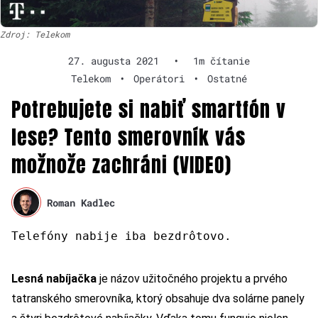
Zdroj: Telekom
27. augusta 2021
•
1m čítanie
Telekom
•
Operátori
•
Ostatné
Potrebujete si nabiť smartfón v
lese? Tento smerovník vás
možnože zachráni (VIDEO)
Roman Kadlec
Telefóny nabije iba bezdrôtovo.
Lesná nabíjačka
je názov užitočného projektu a prvého
tatranského smerovníka, ktorý obsahuje dva solárne panely