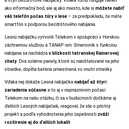
a štyri bezdrôtové nabíjačky. Vďaka tomu funguje nielen
ako informačný bod, ale aj ako miesto, kde si
môžete nabiť
váš telefón počas túry v lese
– za predpokladu, že máte
smartfón s podporou bezdrôtového nabíjania.
Lesnú nabíjačku vytvorili Telekom v spolupráci s Horskou
záchrannou službou a TANAP-om. Smerovník s funkciou
nabíjania sa nachádza
v blízkosti tatranskej Rainerovej
chaty
. Dva solárne panely, ktoré sú nainštalované na jeho
strieške, dopĺňa batéria umiestnená vo vnútri striešky.
Vďaka nej dokáže Lesná nabíjačka
nabíjať až štyri
zariadenia súčasne
a to aj v nepriaznivom počasí.
Telekom na našu otázku, či sa v budúcnosti dočkáme aj
ďalších Lesných nabíjačiek, reagoval, že ide o pilotný
projekt a podľa vyhodnotenia jeho úspešnosti
zváži
rozšírenie aj do ďalších lokalít
.