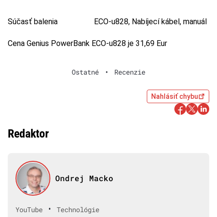
Súčasť balenia
ECO-u828, Nabíjecí kábel, manuál
Cena Genius PowerBank ECO-u828 je 31,69 Eur
Ostatné
•
Recenzie
Nahlásiť chybu
Redaktor
Ondrej Macko
•
YouTube
Technológie