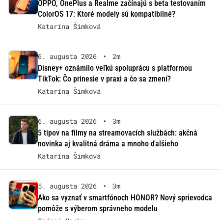
OPPO, OnePlus a Realme začínajú s beta testovaním
ColorOS 17: Ktoré modely sú kompatibilné?
Katarína Šimková
6. augusta 2026
•
2m
Disney+ oznámilo veľkú spoluprácu s platformou
TikTok: Čo prinesie v praxi a čo sa zmení?
Katarína Šimková
6. augusta 2026
•
3m
5 tipov na filmy na streamovacích službách: akčná
novinka aj kvalitná dráma a mnoho ďalšieho
Katarína Šimková
5. augusta 2026
•
3m
Ako sa vyznať v smartfónoch HONOR? Nový sprievodca
pomôže s výberom správneho modelu