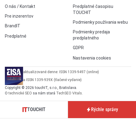
O nás / Kontakt
Predplatné časopisu
TOUCHIT
Pre inzerentov
Podmienky používania webu
BrandIT
Podmienky predaja
Predplatné
predplatného
GDPR
Nastavenia cookies
aktualizované denne: ISSN 1339-9497 (online)
a ISSN 1339-939X (tlačené vydanie)
Copyright © 2026 touchIT, s.r.o., Bratislava.
O
technické SEO
sa nám stará
TechSEO Vitals
.
TOUCHIT
Rýchle správy