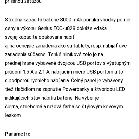
prílišnou záťažou.
Stredná kapacita batérie 8000 mAh ponúka vhodný pomer
ceny a výkonu. Genius ECO-u828 dokáže vďaka
svojej kapacite opakovane nabiť
aj náročnejšie zariadenia ako sú tablety, resp. nabíjať dve
zariadenia súčasne. Tenké hliníkové telo je na
prednej hrane vybavené dvojicou USB portov s výstupným
prúdom 1,5 A a 2,1 A, nabíjacím micro USB portom a to
s podporou rýchleho nabíjania. Čelný panel je vybavený
tiež tlačidlom na zapnutie Powerbanky a štvoricou LED
indikujúcich stav nabitia batérie. Na výber je
čierna, strieborná a ružová farba so štýlovým kovovým
leskom.
Parametre