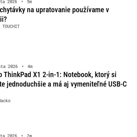
ta 2026
•
5m
chytávky na upratovanie používame v
ii?
 TOUCHIT
sta 2026
•
4m
 ThinkPad X1 2-in-1: Notebook, ktorý si
te jednoduchšie a má aj vymeniteľné USB-C
Macko
ta 2026
•
2m