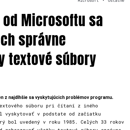
Microsoft
•
Ostatné
 od Microsoftu sa
och správne
y textové súbory
n z najdlhšie sa vyskytujúcich problémov programu.
extového súboru pri čítaní z iného
l vyskytovať v podstate od začiatku
rý bol uvedený v roku 1985. Celých 33 rokov
d zobrazovať všetky textové súbory správne.