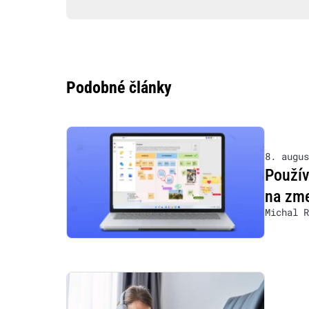
Podobné články
8. augus
Použív
na zm
Michal R