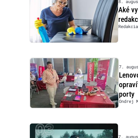
8. augus
Aké vy
redakc
Redakcia
7. augu
Lenovo
opraví
porty
Ondrej 
7. augus