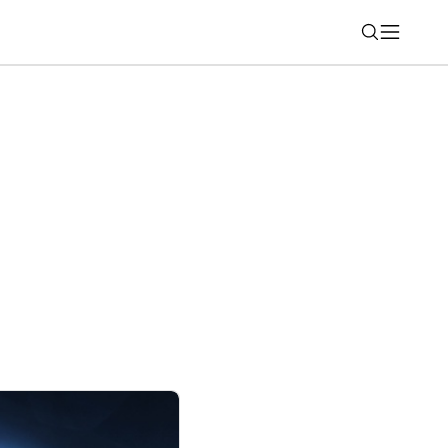
Nájsť
AI kreditov denne zadarmo