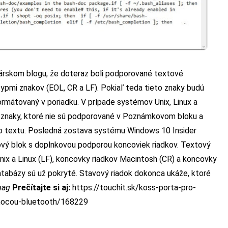
árskom blogu, že doteraz boli podporované textové
ypmi znakov (EOL, CR a LF). Pokiaľ teda tieto znaky budú
rmátovaný v poriadku.
V prípade systémov Unix, Linux a
e znaky, ktoré nie sú podporované v Poznámkovom bloku a
 textu.
Posledná zostava systému Windows 10 Insider
vý blok s doplnkovou podporou koncoviek riadkov. Textový
nix a Linux (LF), koncovky riadkov Macintosh (CR) a koncovky
tabázy sú už pokryté. Stavový riadok dokonca ukáže, ktoré
mag
Prečítajte si aj:
https://touchit.sk/koss-porta-pro-
pomocou-bluetooth/168229