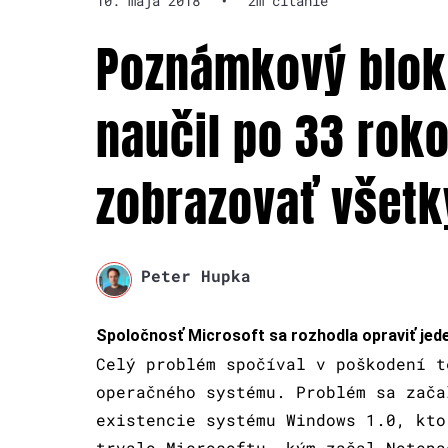
10. mája 2018
•
2m čítanie
Poznámkový blok
naučil po 33 rok
zobrazovať všetk
Peter Hupka
Spoločnosť Microsoft sa rozhodla opraviť jede
Celý problém spočíval v poškodení t
operačného systému.
Problém sa zača
existencie systému Windows 1.0, kto
trvalo Microsoftu, kým začal Notepa