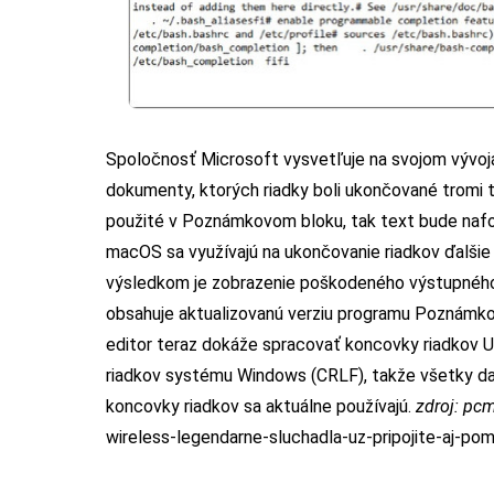
Spoločnosť Microsoft vysvetľuje na svojom vývoj
dokumenty, ktorých riadky boli ukončované tromi t
použité v Poznámkovom bloku, tak text bude nafo
macOS sa využívajú na ukončovanie riadkov ďalši
výsledkom je zobrazenie poškodeného výstupného
obsahuje aktualizovanú verziu programu Poznámko
editor teraz dokáže spracovať koncovky riadkov U
riadkov systému Windows (CRLF), takže všetky da
koncovky riadkov sa aktuálne používajú.
zdroj:
pc
wireless-legendarne-sluchadla-uz-pripojite-aj-