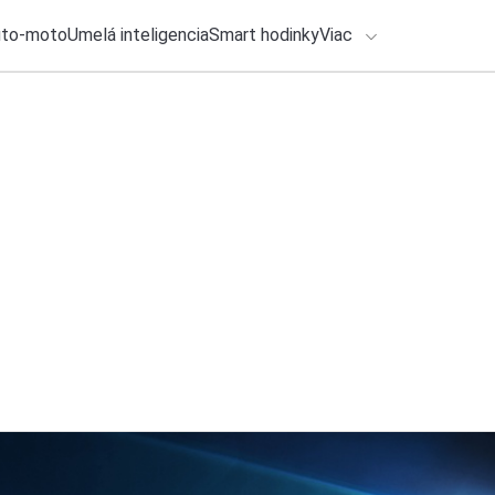
uto-moto
Umelá inteligencia
Smart hodinky
Viac
HLO BY VÁS ZAUJÍMAŤ
lačové správy
27. júla 2026
•
2m
ADÁVANIA
Google rozdáva 50 
Michal Reiter
Zadajte frázu pre vyhľadanie