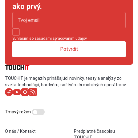
ako prvý.
Súhlasím so
zásadami spracovaním údajov
.
Potvrdiť
TOUCHIT je magazín prinášajúci novinky, testy a analýzy zo
sveta technológií, hardvéru, softvéru či mobilných operátorov.
Tmavý režim
O nás / Kontakt
Predplatné časopisu
TOUCHIT