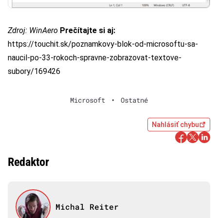
Zdroj:
WinAero
Prečítajte si aj:
https://touchit.sk/poznamkovy-blok-od-microsoftu-sa-
naucil-po-33-rokoch-spravne-zobrazovat-textove-
subory/169426
Microsoft
•
Ostatné
Nahlásiť chybu
Redaktor
Michal Reiter