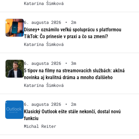
Katarína Šimková
6. augusta 2026
•
2m
Disney+ oznámilo veľkú spoluprácu s platformou
TikTok: Čo prinesie v praxi a čo sa zmení?
Katarína Šimková
6. augusta 2026
•
3m
5 tipov na filmy na streamovacích službách: akčná
novinka aj kvalitná dráma a mnoho ďalšieho
Katarína Šimková
6. augusta 2026
•
2m
Klasický Outlook ešte stále nekončí, dostal novú
funkciu
Michal Reiter