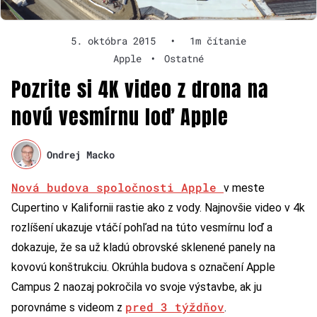
5. októbra 2015
•
1m čítanie
Apple
•
Ostatné
Pozrite si 4K video z drona na
novú vesmírnu loď Apple
Ondrej Macko
Nová budova spoločnosti Apple
v meste
Cupertino v Kalifornii rastie ako z vody. Najnovšie video v 4k
rozlíšení ukazuje vtáčí pohľad na túto vesmírnu loď a
dokazuje, že sa už kladú obrovské sklenené panely na
kovovú konštrukciu. Okrúhla budova s označení Apple
Campus 2 naozaj pokročila vo svoje výstavbe, ak ju
pred 3 týždňov
porovnáme s videom z
.