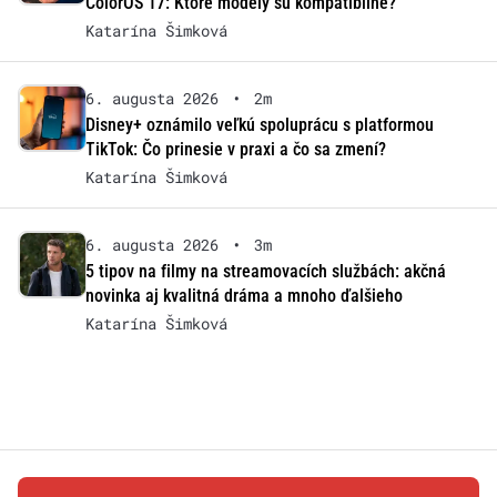
ColorOS 17: Ktoré modely sú kompatibilné?
Katarína Šimková
6. augusta 2026
•
2m
Disney+ oznámilo veľkú spoluprácu s platformou
TikTok: Čo prinesie v praxi a čo sa zmení?
Katarína Šimková
6. augusta 2026
•
3m
5 tipov na filmy na streamovacích službách: akčná
novinka aj kvalitná dráma a mnoho ďalšieho
Katarína Šimková