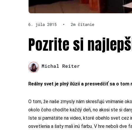
6. júla 2015
•
2m čítanie
Pozrite si najlepš
Michal Reiter
Reálny svet je plný ilúzií a presvedčiť sa o t
O tom, že naše zmysly nám skresľujú vnímanie okol
okolo čoho chodíte každý deň, no akosi ste si daný
Iste si pamätáte na video, ktoré obehlo svet cez i
osvetlenia a šaty mali inú farbu. V hre neboli dve f