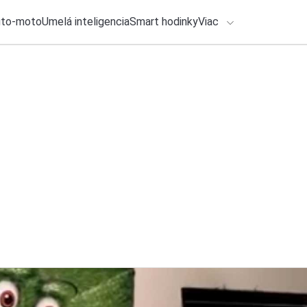
uto-moto
Umelá inteligencia
Smart hodinky
Viac
HLO BY VÁS ZAUJÍMAŤ
lačové správy
29. júla 2026
•
2m
WhatsApp zlepšil t
ADÁVANIA
miesto v počítači
Zadajte frázu pre vyhľadanie
Roman Kadlec