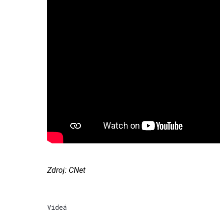
Zdroj: CNet
Videá