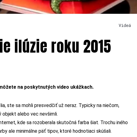
Videá
ie ilúzie roku 2015
om môžete na poskytnutých video ukážkach.
ia, ste sa mohli presvedčiť už neraz. Typicky na niečom,
 objekt alebo vec nevšimli.
nternet, kde sa rozoberala skutočná farba šiat. Trochu iného
arby ale minimálne päť tipov, ktoré hodnotiaci skúšali.