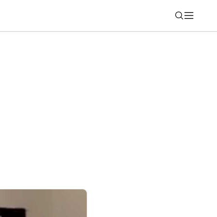
Nájsť
elefonovanie. Novinka vám ušetrí čas aj