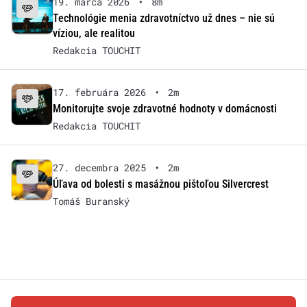
19. marca 2026
•
8m
Technológie menia zdravotníctvo už dnes – nie sú
víziou, ale realitou
Redakcia TOUCHIT
17. februára 2026
•
2m
Monitorujte svoje zdravotné hodnoty v domácnosti
Redakcia TOUCHIT
27. decembra 2025
•
2m
Úľava od bolesti s masážnou pištoľou Silvercrest
Tomáš Buranský