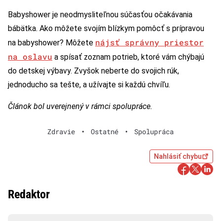
Babyshower je neodmysliteľnou súčasťou očakávania
bábätka. Ako môžete svojím blízkym pomôcť s prípravou
nájsť správny priestor
na babyshower? Môžete
na oslavu
a spísať zoznam potrieb, ktoré vám chýbajú
do detskej výbavy. Zvyšok neberte do svojich rúk,
jednoducho sa tešte, a užívajte si každú chvíľu.
Článok bol uverejnený v rámci spolupráce.
Zdravie
•
Ostatné
•
Spolupráca
Nahlásiť chybu
Redaktor