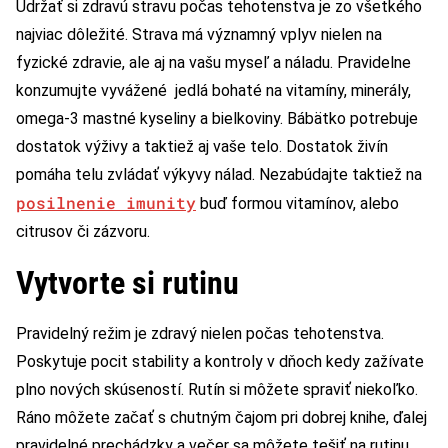
Udržať si zdravú stravu počas tehotenstva je zo všetkého
najviac dôležité. Strava má významný vplyv nielen na
fyzické zdravie, ale aj na vašu myseľ a náladu. Pravidelne
konzumujte vyvážené jedlá bohaté na vitamíny, minerály,
omega-3 mastné kyseliny a bielkoviny. Bábätko potrebuje
dostatok výživy a taktiež aj vaše telo. Dostatok živín
pomáha telu zvládať výkyvy nálad. Nezabúdajte taktiež na
posilnenie imunity
buď formou vitamínov, alebo
citrusov či zázvoru.
Vytvorte si rutinu
Pravidelný režim je zdravý nielen počas tehotenstva.
Poskytuje pocit stability a kontroly v dňoch kedy zažívate
plno nových skúseností. Rutín si môžete spraviť niekoľko.
Ráno môžete začať s chutným čajom pri dobrej knihe, ďalej
pravidelné prechádzky a večer sa môžete tešiť na rutinu