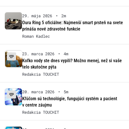
29. mája 2026
•
2m
Oura Ring 5 oficiálne: Najmenší smart prsteň na svete
prináša nové zdravotné funkcie
Roman Kadlec
23. marca 2026
•
4m
Koľko vody ste dnes vypili? Možno menej, než si vaše
telo skutočne pýta
Redakcia TOUCHIT
20. marca 2026
•
5m
Kľúčom sú technológie, fungujúci systém a pacient
v centre záujmu
Redakcia TOUCHIT