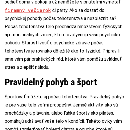
sedieť doma v pokoji, a už nemôžete s priateľmi vymetať
firemný večierok
či párty. Ako sa dostať do
psychickej pohody počas tehotenstva a nezblázniť sa?
Počas tehotenstva telo prechádza množstvom fyzických
aj emocionálnych zmien, ktoré ovplyvňujú vašu psychickú
pohodu. Starostlivosť o psychické zdravie počas
tehotenstva je rovnako dôležité ako to fyzické. Pripravili
sme vám pár praktických rád, ktoré vám pomôžu zvládnuť
stres a zlepšiť náladu.
Pravidelný pohyb a šport
Športovať môžete aj počas tehotenstva. Pravidelný pohyb
je pre vaše telo veľmi prospešný. Jemné aktivity, ako sú
prechádzky a plávanie, alebo ľahké športy ako pilates,
pomáhajú udržiavať vaše telo v kondícii. Takéto cviky vám
pomôžu zmierňovať bolesti chrbta a opuchy, ktoré sú