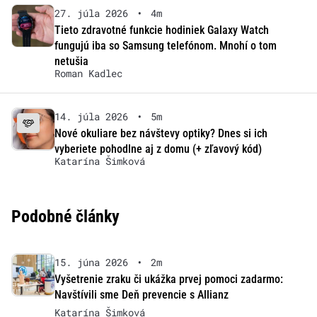
27. júla 2026
•
4m
Tieto zdravotné funkcie hodiniek Galaxy Watch
fungujú iba so Samsung telefónom. Mnohí o tom
netušia
Roman Kadlec
14. júla 2026
•
5m
Nové okuliare bez návštevy optiky? Dnes si ich
vyberiete pohodlne aj z domu (+ zľavový kód)
Katarína Šimková
Podobné články
15. júna 2026
•
2m
Vyšetrenie zraku či ukážka prvej pomoci zadarmo:
Navštívili sme Deň prevencie s Allianz
Katarína Šimková