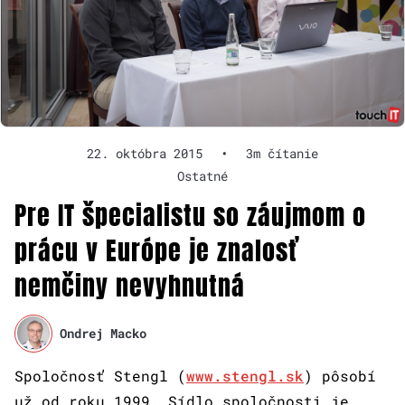
22. októbra 2015
•
3m čítanie
Ostatné
Pre IT špecialistu so záujmom o
prácu v Európe je znalosť
nemčiny nevyhnutná
Ondrej Macko
Spoločnosť Stengl (
www.stengl.sk
) pôsobí
už od roku 1999. Sídlo spoločnosti je