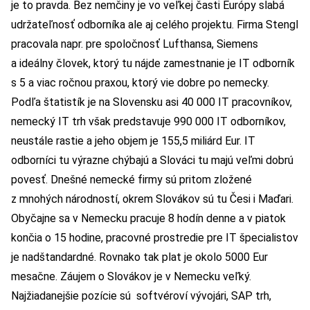
je to pravda. Bez nemčiny je vo veľkej časti Európy slabá
udržateľnosť odborníka ale aj celého projektu. Firma Stengl
pracovala napr. pre spoločnosť Lufthansa, Siemens
a ideálny človek, ktorý tu nájde zamestnanie je IT odborník
s 5 a viac ročnou praxou, ktorý vie dobre po nemecky.
Podľa štatistík je na Slovensku asi 40 000 IT pracovníkov,
nemecký IT trh však predstavuje 990 000 IT odborníkov,
neustále rastie a jeho objem je 155,5 miliárd Eur. IT
odborníci tu výrazne chýbajú a Slováci tu majú veľmi dobrú
povesť. Dnešné nemecké firmy sú pritom zložené
z mnohých národností, okrem Slovákov sú tu Česi i Maďari.
Obyčajne sa v Nemecku pracuje 8 hodín denne a v piatok
končia o 15 hodine, pracovné prostredie pre IT špecialistov
je nadštandardné. Rovnako tak plat je okolo 5000 Eur
mesačne. Záujem o Slovákov je v Nemecku veľký.
Najžiadanejšie pozície sú softvéroví vývojári, SAP trh,