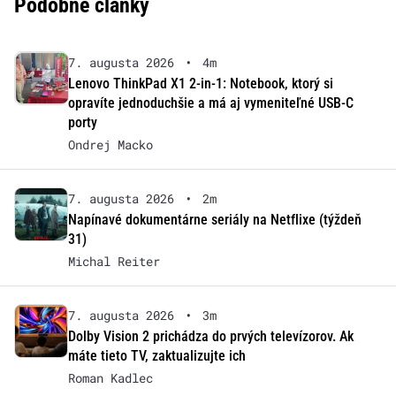
Podobné články
7. augusta 2026
•
4m
Lenovo ThinkPad X1 2-in-1: Notebook, ktorý si
opravíte jednoduchšie a má aj vymeniteľné USB-C
porty
Ondrej Macko
7. augusta 2026
•
2m
Napínavé dokumentárne seriály na Netflixe (týždeň
31)
Michal Reiter
7. augusta 2026
•
3m
Dolby Vision 2 prichádza do prvých televízorov. Ak
máte tieto TV, zaktualizujte ich
Roman Kadlec