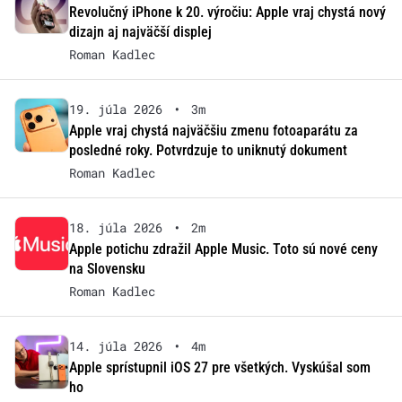
Revolučný iPhone k 20. výročiu: Apple vraj chystá nový
dizajn aj najväčší displej
Roman Kadlec
19. júla 2026
•
3m
Apple vraj chystá najväčšiu zmenu fotoaparátu za
posledné roky. Potvrdzuje to uniknutý dokument
Roman Kadlec
18. júla 2026
•
2m
Apple potichu zdražil Apple Music. Toto sú nové ceny
na Slovensku
Roman Kadlec
14. júla 2026
•
4m
Apple sprístupnil iOS 27 pre všetkých. Vyskúšal som
ho