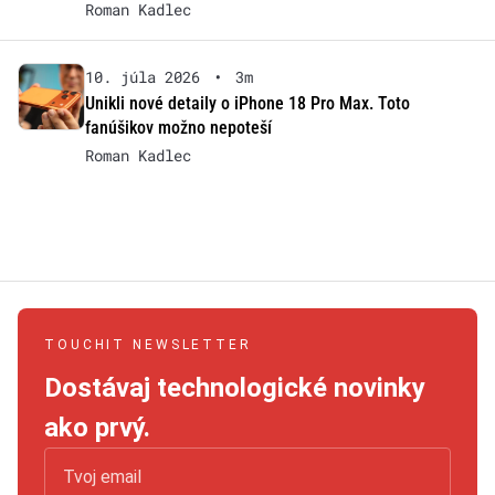
Roman Kadlec
10. júla 2026
•
3m
Unikli nové detaily o iPhone 18 Pro Max. Toto
fanúšikov možno nepoteší
Roman Kadlec
TOUCHIT NEWSLETTER
Dostávaj technologické novinky
ako prvý.