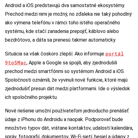
Android a iOS predstavujú dva samostatné ekosystémy.
Prechod medzi nimi je možný, no zďaleka nie taký pohodlný
ako výmena telefónu v rámci toho istého operačného
systému, kde stačí zariadenia prepojiť, káblovo alebo
bezdrôtovo, a dáta sa prenesú takmer automaticky.
portál
Situácia sa však čoskoro zlepší. Ako informuje
9to5Mac
, Apple a Google sa spojili, aby zjednodušili
prechod medzi smartfónmi so systémom Android a iOS.
Spoločnosti oznámili, že vyvinuli nové funkcie, ktoré majú
zjednodušiť presun dát medzi platformami. Ide o výsledok
ich spoločného projektu.
Nové riešenie umožní používateľom jednoducho prenášať
údaje z iPhonu do Androidu a naopak. Podporovať bude
množstvo typov dát, vrátane kontaktov, udalostí kalendára,
správ, fotografií, dokumentov, Wi-Fi sietí, hesiel a údajov z