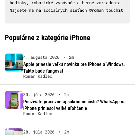
hodinky, robotické vysávače a herné zariadenia.
Nájdete ma na sociálnych sieťach @roman_touchit
Populárne z kategórie iPhone
4. augusta 2026
•
2m
Apple prinesie veľkú novinku pre iPhone a Windows.
Takto bude fungovať
Roman Kadlec
30. júla 2026
•
2m
Používate pracovné aj súkromné číslo? WhatsApp na
iPhone priniesol veľké uľahčenie
Roman Kadlec
28. júla 2026
•
2m