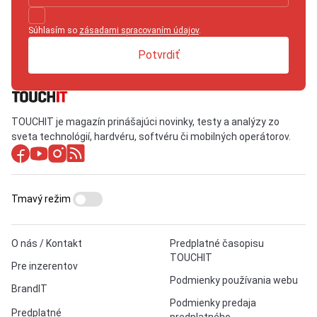
Súhlasím so
zásadami spracovaním údajov
.
Potvrdiť
TOUCHIT je magazín prinášajúci novinky, testy a analýzy zo
sveta technológií, hardvéru, softvéru či mobilných operátorov.
Tmavý režim
O nás / Kontakt
Predplatné časopisu
TOUCHIT
Pre inzerentov
Podmienky používania webu
BrandIT
Podmienky predaja
Predplatné
predplatného