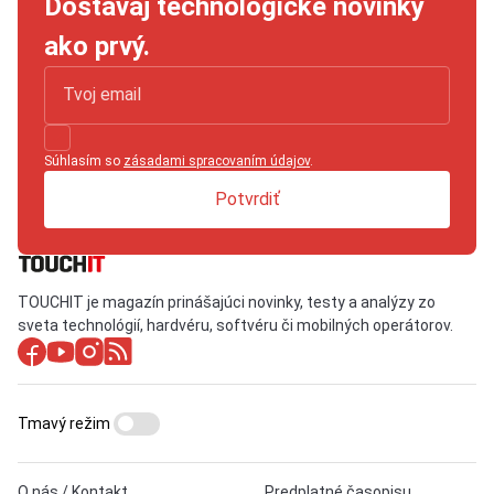
Dostávaj technologické novinky
ako prvý.
Súhlasím so
zásadami spracovaním údajov
.
Potvrdiť
TOUCHIT je magazín prinášajúci novinky, testy a analýzy zo
sveta technológií, hardvéru, softvéru či mobilných operátorov.
Tmavý režim
O nás / Kontakt
Predplatné časopisu