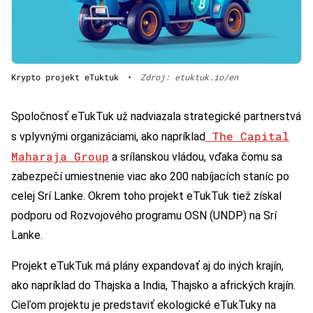
Krypto projekt eTuktuk
•
Zdroj: etuktuk.io/en
Spoločnosť eTukTuk už nadviazala strategické partnerstvá
The Capital
s vplyvnými organizáciami, ako napríklad
Maharaja Group
a srílanskou vládou, vďaka čomu sa
zabezpečí umiestnenie viac ako 200 nabíjacích staníc po
celej Srí Lanke. Okrem toho projekt eTukTuk tiež získal
podporu od Rozvojového programu OSN (UNDP) na Srí
Lanke.
Projekt eTukTuk má plány expandovať aj do iných krajín,
ako napríklad do Thajska a India, Thajsko a afrických krajín.
Cieľom projektu je predstaviť ekologické eTukTuky na