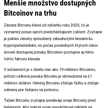
Menšie množstvo dostupných
Bitcoinov na trhu
Zásoba Bitcoinu klesá od začiatku roku 2020, čo je
významný posun oproti predchádzajúcim cyklom. Zvyčajne
je pokles zásoby spôsobený zabudnutými heslami ku
kryptopeňaženkám, no počas posledných štyroch rokov
úroveň dostupnej ponuky Bitcoinov postupne aj mimo
tohto faktoru klesala.
V súčasnosti je v obehu viac ako 19 miliónov Bitcoinov,
pričom celková ponuka Bitcoinu je obmedzená na 21
miliónov dolárov. Halving Bitcoinu sťažuje ťažbu a znižuje
odmeny pre ťažiarov na polovicu.
Ťažiari Bitcoinu zvyčajne predávajú svoje Bitcoiny pred
halvingom. Aby pokryli svoje prevádzkové náklady na