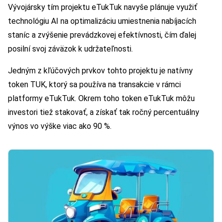
Vývojársky tím projektu eTukTuk navyše plánuje využiť
technológiu AI na optimalizáciu umiestnenia nabíjacích
staníc a zvýšenie prevádzkovej efektívnosti, čím ďalej
posilní svoj záväzok k udržateľnosti.
Jedným z kľúčových prvkov tohto projektu je natívny
token TUK, ktorý sa používa na transakcie v rámci
platformy eTukTuk. Okrem toho token eTukTuk môžu
investori tiež stakovať, a získať tak ročný percentuálny
výnos vo výške viac ako 90 %.