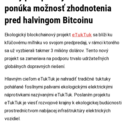
ponúka možnosť zhodnotenia
pred halvingom Bitcoinu
eTukTuk
Ekologický blockchainový projekt
sa blíži ku
kľúčovému míľniku vo svojom predpredaji, v rámci ktorého
sa už vyzbierali takmer 3 milióny dolárov. Tento nový
projekt sa zameriava na podporu trvalo udržateľných
globálnych dopravných riešení.
Hlavným cieľom eTukTuk je nahradiť tradičné tuktuky
poháňané fosílnymi palivami ekologickými elektrickými
náprotivkami nazývanými eTukTuk. Poslaním projektu
eTukTuk je viesť rozvojové krajiny k ekologickej budúcnosti
prostredníctvom nabíjacej infraštruktúry elektrických
vozidiel.