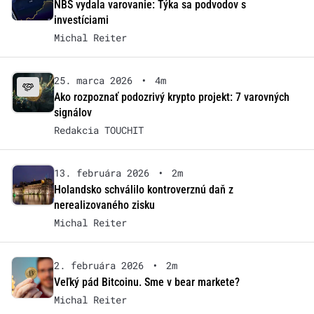
NBS vydala varovanie: Týka sa podvodov s
investíciami
Michal Reiter
25. marca 2026
•
4m
Ako rozpoznať podozrivý krypto projekt: 7 varovných
signálov
Redakcia TOUCHIT
13. februára 2026
•
2m
Holandsko schválilo kontroverznú daň z
nerealizovaného zisku
Michal Reiter
2. februára 2026
•
2m
Veľký pád Bitcoinu. Sme v bear markete?
Michal Reiter