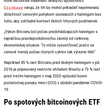
nové historické maximum. Analytici spoločnosti
Coinbase
varujú, že trh by mohol prikladať neprimeranú
dôležitosť cenovým pohybom súvisiacich s halvingom bez
toho, aby zohľadnil kontext širších trhových podmienok:
„Výkon Bitcoinu bol počas predchádzajúcich halvingov s
najväčšou pravdepodobnosťou závislý od celkovej
ekonomickej situácie. To môže vysvetľovať, prečo sa
cenové trendy počas rôznych cyklov tak výrazne líšili.“
Napríklad 45 % rast Bitcoinu pred druhým halvingom v júli
2016 je pripisovaný neistote ohľadom Brexitu a 73 % rast
pred tretím halvingom v máji 2020 spôsobil boom
počiatočnej ponuky mincí (ICO) v období pandémie COVID-
19.
Po spotových bitcoinových ETF