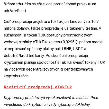
širšom trhu, čím sa ešte viac posilní dopad projektu na
udržateľnosť.
Cieľ predpredaja projektu eTukTuk je stanovený na 10,7
milióna dolárov, takže predpredaj je už takmer v tretine. V
súčasnosti si token TUK dostupný prostredníctvom
webovej stránky eTukTuk za cenu 0,0295 $, pričom medzi
akceptované spôsoby platby patrí BNB, USDT a
debetné/kreditné karty. Po skončení predpredaja
kryptomien plánuje spoločnosť eTukTuk uviesť tokeny TUK
na viacerých decentralizovaných aj centralizovaných
kryptoburzách.
Navštíviť predpredaj eTukTuk
Kryptomeny predstavujú vysokorizikovú investíciu. Pred
investíciou do kryptomien vždy vykonajte dôkladný