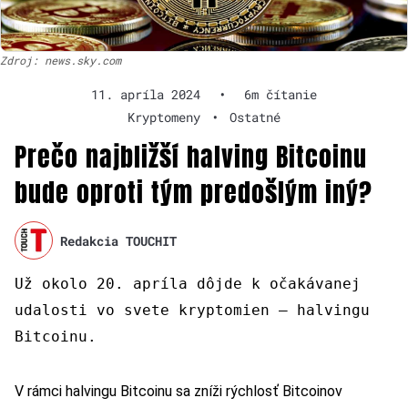
Zdroj: news.sky.com
11. apríla 2024
•
6m čítanie
Kryptomeny
•
Ostatné
Prečo najbližší halving Bitcoinu
bude oproti tým predošlým iný?
Redakcia TOUCHIT
Už okolo 20. apríla dôjde k očakávanej
udalosti vo svete kryptomien – halvingu
Bitcoinu.
V rámci halvingu Bitcoinu sa zníži rýchlosť Bitcoinov