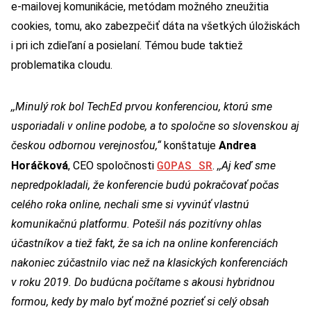
e-mailovej komunikácie, metódam možného zneužitia
cookies, tomu, ako zabezpečiť dáta na všetkých úložiskách
i pri ich zdieľaní a posielaní. Témou bude taktiež
problematika cloudu.
,,Minulý rok bol TechEd prvou konferenciou, ktorú sme
usporiadali v online podobe, a to spoločne so slovenskou aj
českou odbornou verejnosťou,“
konštatuje
Andrea
GOPAS SR
Horáčková
, CEO spoločnosti
.
,,Aj keď sme
nepredpokladali, že konferencie budú pokračovať počas
celého roka online, nechali sme si vyvinúť vlastnú
komunikačnú platformu. Potešil nás pozitívny ohlas
účastníkov a tiež fakt, že sa ich na online konferenciách
nakoniec zúčastnilo viac než na klasických konferenciách
v roku 2019. Do budúcna počítame s akousi hybridnou
formou, kedy by malo byť možné pozrieť si celý obsah