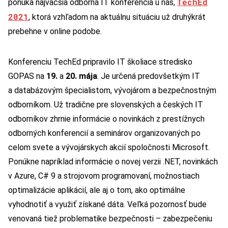
TechEd
ponúka najväčšia odborná IT konferencia u nás,
2021
, ktorá vzhľadom na aktuálnu situáciu už druhýkrát
prebehne v online podobe.
Konferenciu TechEd pripravilo IT školiace stredisko
GOPAS na
19.
a
20.
mája
. Je určená predovšetkým IT
a databázovým špecialistom, vývojárom a bezpečnostným
odborníkom. Už tradične pre slovenských a českých IT
odborníkov zhrnie informácie o novinkách z prestížnych
odborných konferencií a seminárov organizovaných po
celom svete a vývojárskych akcií spoločnosti Microsoft.
Ponúkne napríklad informácie o novej verzii .NET, novinkách
v Azure, C# 9 a strojovom programovaní, možnostiach
optimalizácie aplikácií, ale aj o tom, ako optimálne
vyhodnotiť a využiť získané dáta. Veľká pozornosť bude
venovaná tiež problematike bezpečnosti – zabezpečeniu