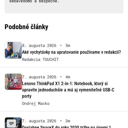
sebavedomo a bezpečne.
Podobné články
8. augusta 2026
•
5m
Aké vychytávky na upratovanie používame v redakcii?
Redakcia TOUCHIT
7. augusta 2026
•
4m
Lenovo ThinkPad X1 2-in-1: Notebook, ktorý si
opravíte jednoduchšie a má aj vymeniteľné USB-C
porty
Ondrej Macko
7. augusta 2026
•
3m
Dosiahne SpaceX do roku 2030 tržby na úrovni 1