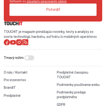
Súhlasím so
zásadami spracovaním údajov
.
Potvrdiť
TOUCHIT je magazín prinášajúci novinky, testy a analýzy zo
sveta technológií, hardvéru, softvéru či mobilných operátorov.
Tmavý režim
O nás / Kontakt
Predplatné časopisu
TOUCHIT
Pre inzerentov
Podmienky používania webu
BrandIT
Podmienky predaja
Predplatné
predplatného
GDPR