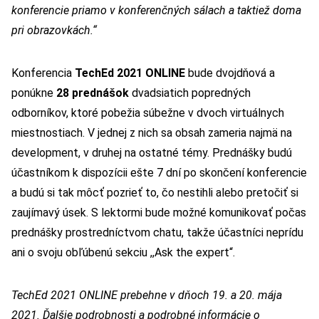
konferencie priamo v konferenčných sálach a taktiež doma
pri obrazovkách.“
Konferencia
TechEd 2021 ONLINE
bude dvojdňová a
ponúkne
28 prednášok
dvadsiatich popredných
odborníkov, ktoré pobežia súbežne v dvoch virtuálnych
miestnostiach. V jednej z nich sa obsah zameria najmä na
development, v druhej na ostatné témy. Prednášky budú
účastníkom k dispozícii ešte 7 dní po skončení konferencie
a budú si tak môcť pozrieť to, čo nestihli alebo pretočiť si
zaujímavý úsek. S lektormi bude možné komunikovať počas
prednášky prostredníctvom chatu, takže účastníci neprídu
ani o svoju obľúbenú sekciu ,,Ask the expert“.
TechEd 2021 ONLINE prebehne v dňoch
19. a 20. mája
2021. Ďalšie podrobnosti a podrobné informácie o