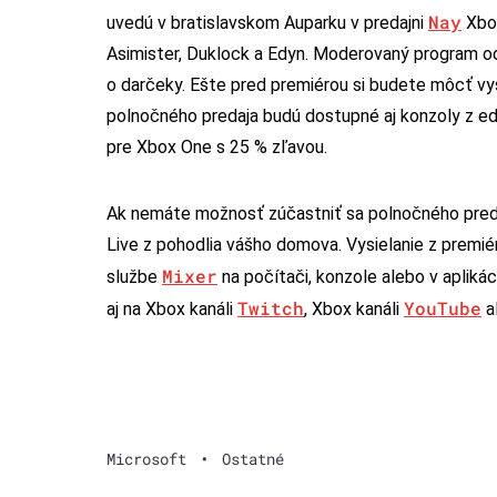
Nay
uvedú v bratislavskom Auparku v predajni
Xbox
Asimister, Duklock a Edyn. Moderovaný program o
o darčeky. Ešte pred premiérou si budete môcť vy
polnočného predaja budú dostupné aj konzoly z ed
pre Xbox One s 25 % zľavou.
Ak nemáte možnosť zúčastniť sa polnočného predaj
Live z pohodlia vášho domova. Vysielanie z premi
Mixer
službe
na počítači, konzole alebo v apliká
Twitch
YouTube
aj na Xbox kanáli
, Xbox kanáli
a
Microsoft
•
Ostatné