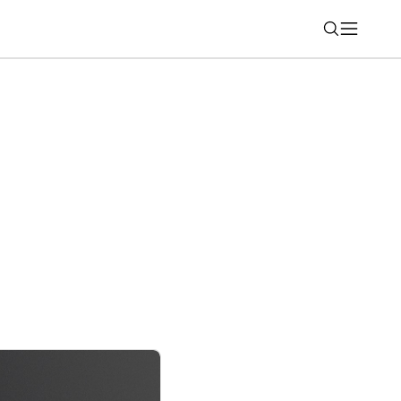
Nájsť
koniec začiatku?