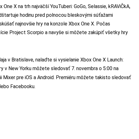
 One X na trh najväčší YouTuberi: GoGo, Selassie, kRAViČkA,
dštartuje hodinu pred polnocou bleskovými súťažami
skúšať najnovšie hry na konzole Xbox One X. Počas
ície Project Scorpio a navyše si môžete zakúpiť všetky hry
a v Bratislave, nalaďte si vysielanie Xbox One X Launch:
éry v New Yorku môžete sledovať 7. novembra o 5:00 na
cii Mixer pre iOS a Android. Premiéru môžete takisto sledovať
lebo Facebooku.