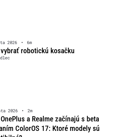
ta 2026
•
6m
 vybrať robotickú kosačku
dlec
sta 2026
•
2m
OnePlus a Realme začínajú s beta
aním ColorOS 17: Ktoré modely sú