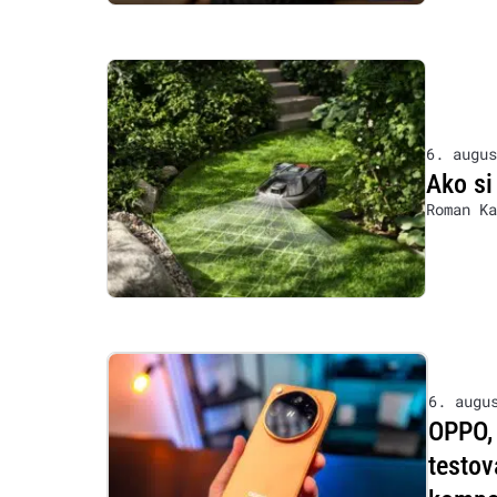
6. augus
Ako si
Roman Ka
6. augu
OPPO, 
testov