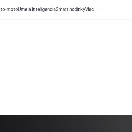
uto-moto
Umelá inteligencia
Smart hodinky
Viac
HLO BY VÁS ZAUJÍMAŤ
lačové správy
ADÁVANIA
3. augusta 2026
•
6m
Začiatok konca, či 
Zadajte frázu pre vyhľadanie
Redakcia TOUCHIT