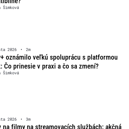
ibilné?
a Šimková
sta 2026
•
2m
+ oznámilo veľkú spoluprácu s platformou
: Čo prinesie v praxi a čo sa zmení?
a Šimková
sta 2026
•
3m
v na filmy na streamovacích službách: akčná