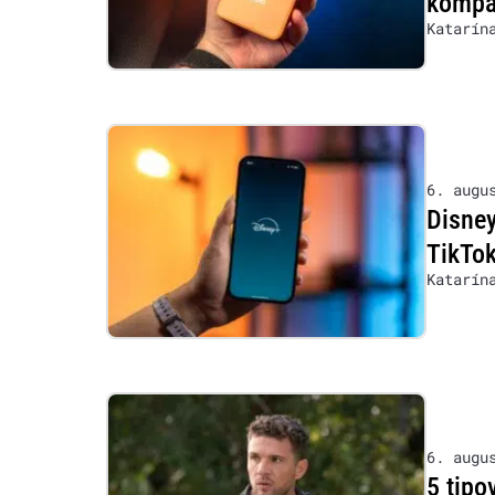
kompat
Katarín
6. augu
Disney
TikTok
Katarín
6. augu
5 tipo