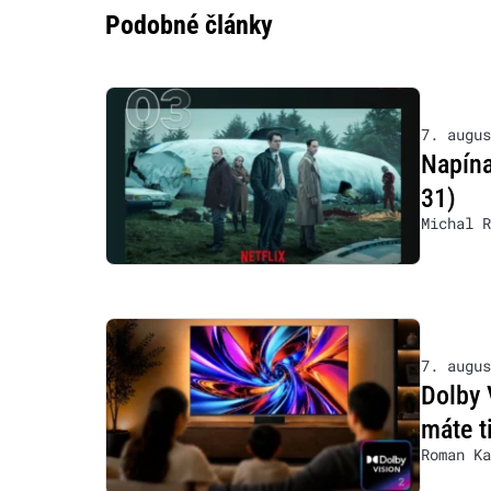
Podobné články
7. augus
Napína
31)
Michal R
7. augus
Dolby 
máte t
Roman Ka