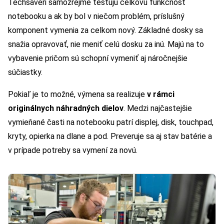
Techsaveri samozrejme testujú celkovú funkčnosť
notebooku a ak by bol v niečom problém, príslušný
komponent vymenia za celkom nový. Základné dosky sa
snažia opravovať, nie meniť celú dosku za inú. Majú na to
vybavenie pričom sú schopní vymeniť aj náročnejšie
súčiastky.
Pokiaľ je to možné, výmena sa realizuje
v rámci
originálnych náhradných dielov
. Medzi najčastejšie
vymieňané časti na notebooku patrí displej, disk, touchpad,
kryty, opierka na dlane a pod. Preveruje sa aj stav batérie a
v prípade potreby sa vymení za novú.