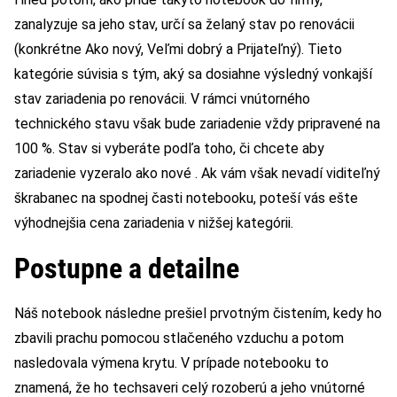
zanalyzuje sa jeho stav, určí sa želaný stav po renovácii
(konkrétne Ako nový, Veľmi dobrý a Prijateľný). Tieto
kategórie súvisia s tým, aký sa dosiahne výsledný vonkajší
stav zariadenia po renovácii. V rámci vnútorného
technického stavu však bude zariadenie vždy pripravené na
100 %. Stav si vyberáte podľa toho, či chcete aby
zariadenie vyzeralo ako nové . Ak vám však nevadí viditeľný
škrabanec na spodnej časti notebooku, poteší vás ešte
výhodnejšia cena zariadenia v nižšej kategórii.
Postupne a detailne
Náš notebook následne prešiel prvotným čistením, kedy ho
zbavili prachu pomocou stlačeného vzduchu a potom
nasledovala výmena krytu. V prípade notebooku to
znamená, že ho techsaveri celý rozoberú a jeho vnútorné