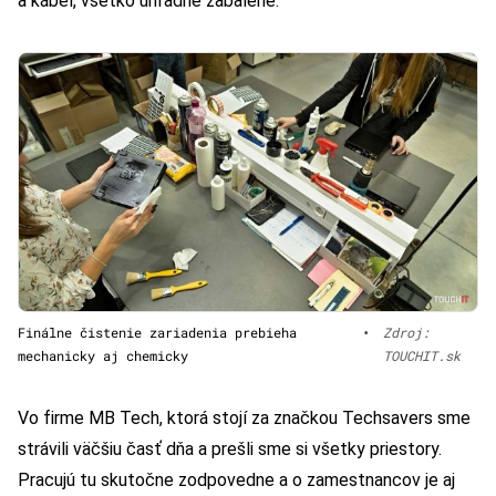
a kábel, všetko úhľadne zabalené.
Finálne čistenie zariadenia prebieha
•
Zdroj:
mechanicky aj chemicky
TOUCHIT.sk
Vo firme MB Tech, ktorá stojí za značkou Techsavers sme
strávili väčšiu časť dňa a prešli sme si všetky priestory.
Pracujú tu skutočne zodpovedne a o zamestnancov je aj