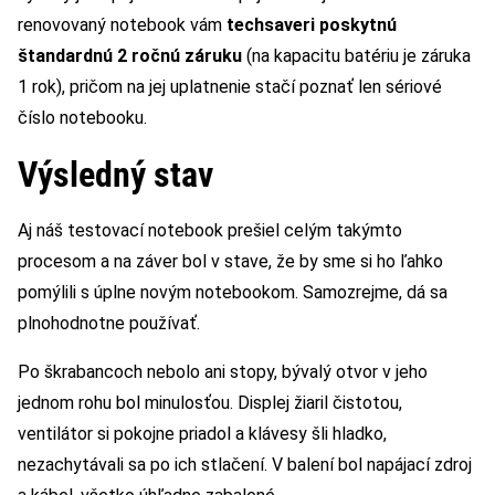
renovovaný notebook vám
techsaveri poskytnú
štandardnú 2 ročnú záruku
(na kapacitu batériu je záruka
1 rok), pričom na jej uplatnenie stačí poznať len sériové
číslo notebooku.
Výsledný stav
Aj náš testovací notebook prešiel celým takýmto
procesom a na záver bol v stave, že by sme si ho ľahko
pomýlili s úplne novým notebookom. Samozrejme, dá sa
plnohodnotne používať.
Po škrabancoch nebolo ani stopy, bývalý otvor v jeho
jednom rohu bol minulosťou. Displej žiaril čistotou,
ventilátor si pokojne priadol a klávesy šli hladko,
nezachytávali sa po ich stlačení. V balení bol napájací zdroj