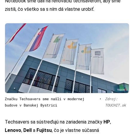
Notebook sme dali na renováciu techsaverom, aby sme
zistili, čo všetko sa s ním dá vlastne urobiť.
Značku Techsavers sme našli v modernej
•
Zdroj:
budove v Banskej Bystrici
TOUCHIT.sk
Techsavers sa sústreďujú na zariadenia značky
HP
,
Lenovo
,
Dell
a
Fujitsu
, čo je vlastne súčasná