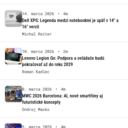
14. marca 2026
•
4m
Dell XPS: Legenda medzi notebookmi je späť v 14″ a
16″ verzii
Michal Reiter
10. marca 2026
•
2m
Lenovo Legion Go: Podpora a ovládače budú
pokračovať až do roku 2029
Roman Kadlec
8. marca 2026
•
4m
MWC 2026 Barcelona: AI, nové smartfóny aj
futuristické koncepty
Ondrej Macko
5. marca 2026
•
4m