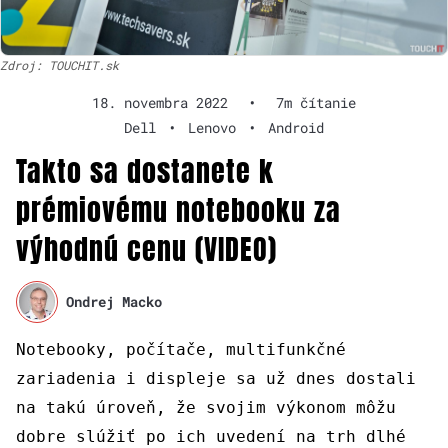
Zdroj: TOUCHIT.sk
18. novembra 2022
•
7m čítanie
Dell
•
Lenovo
•
Android
Takto sa dostanete k
prémiovému notebooku za
výhodnú cenu (VIDEO)
Ondrej Macko
Notebooky, počítače, multifunkčné
zariadenia i displeje sa už dnes dostali
na takú úroveň, že svojim výkonom môžu
dobre slúžiť po ich uvedení na trh dlhé