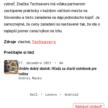
vybrať. Značka Techsavers má vďaka partnerom
zastúpenie prakticky v každom väčšom meste na
Slovensku a tieto zariadenia sa dajú jednoducho kúpiť. Je
samozrejmé, že ceny zariadení sú nastavené tak, že ide o
najlepší pomer cena/výkon na trhu.
Techsavers
Zdroje
: vlastné,
Prečítajte si tiež
17. decembra 2021
•
4m
Urobte dobrý skutok: Hľadá sa starší notebook pre
rodiny
Ondrej Macko
Dell
•
Lenovo
•
Android
Nahlásiť chybu