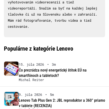
vyhotovovaním videorecenzií a tiež
videoreportáží. Snažím sa byť na každej lepšej
tlačovke či už na Slovensku alebo v zahraničí.
Mám rád fotografovanie, tvorbu videa a tiež
cestovanie.
Populárne z kategórie Lenovo
15. júla 2026
•
3m
Čo prezrádza nový energetický štítok EÚ na
smartfónoch a tabletoch?
Michal Reiter
9. júla 2026
•
5m
Lenovo Tab Plus Gen 2: JBL reproduktor a 360° priamo
v tablete (RECENZIA)