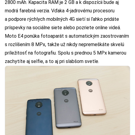
2800 mAh. Kapacita RAM je 2 GB a k dispozícii bude aj
modrá farebná verzia. Vďaka 4-jadrovému procesoru
a podpore rýchlych mobilných 4G sietí si ľahko pridáte
príspevky na sociálne siete alebo pozriete online videá.
Moto E4 ponúka fotoaparát s automatickým zaostrovaním
s rozlíšením 8 MPx, takže už nikdy nepremeškáte skvelú
príležitosť na fotografiu. Spolu s prednou 5 MPx kamerou
zachytíte aj selfie, a to aj pri slabšom svetle.