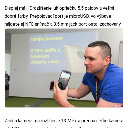
Displej má HDrozlíšenie, uhlopriečku 5,5 palcov a veľmi
dobré farby. Prepojovací port je microUSB, vo výbave
nájdete aj NFC snímač a 3,5 mm jack port ostal zachovaný.
Zadná kamera má rozlíšenie 13 MPx a predná selfie kamera