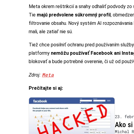
Meta okrem reštrikcií a snahy odhaliť podvody zo s
Tie
majú predvolene súkromný profil
, obmedzen
filtrovanie obsahu. Nový systém AI rozpoznávania 
mali, ale zatiaľ nie sú.
Tiež chce posilniť ochranu pred používaním služ
platformy
nemôžu používať Facebook ani Inst
blokovať a bude potrebné overenie, či už od použív
Meta
Zdroj:
Prečítajte si aj:
23. febr
Ako si
Michal R