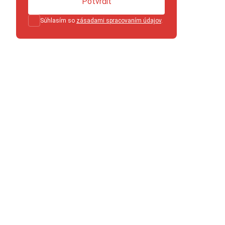
Potvrdiť
Súhlasím so
zásadami spracovaním údajov
.