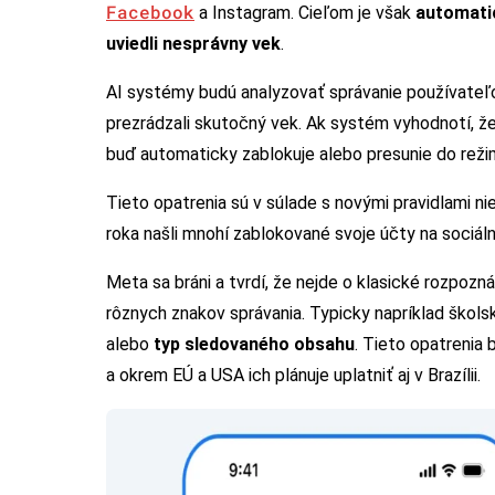
Facebook
a Instagram. Cieľom je však
automatic
uviedli nesprávny vek
.
AI systémy budú analyzovať správanie používateľov,
prezrádzali skutočný vek. Ak systém vyhodnotí, že
buď automaticky zablokuje alebo presunie do reži
Tieto opatrenia sú v súlade s novými pravidlami nie
roka našli mnohí zablokované svoje účty na sociáln
Meta sa bráni a tvrdí, že nejde o klasické rozpoz
rôznych znakov správania. Typicky napríklad škol
alebo
typ sledovaného obsahu
. Tieto opatrenia
a okrem EÚ a USA ich plánuje uplatniť aj v Brazílii.