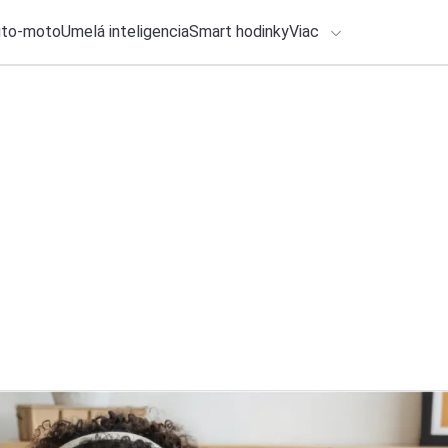
uto-moto
Umelá inteligencia
Smart hodinky
Viac
HLO BY VÁS ZAUJÍMAŤ
lačové správy
2. augusta 2026
•
2m
ADÁVANIA
Čo sa skrýva za la
Katarína Šimková
Zadajte frázu pre vyhľadanie