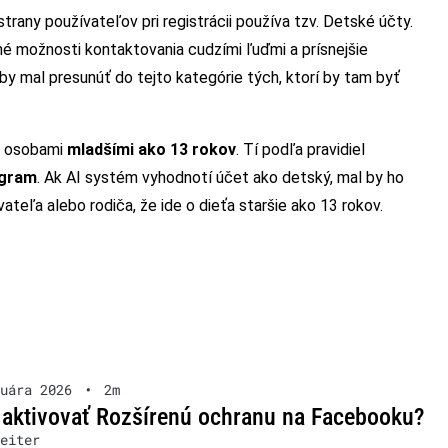
trany používateľov pri registrácii používa tzv. Detské účty.
é možnosti kontaktovania cudzími ľuďmi a prísnejšie
by mal presunúť do tejto kategórie tých, ktorí by tam byť
by osobami
mladšími ako 13 rokov
. Tí podľa pravidiel
agram
. Ak AI systém vyhodnotí účet ako detský, mal by ho
ateľa alebo rodiča, že ide o dieťa staršie ako 13 rokov.
uára 2026
•
2m
 aktivovať Rozšírenú ochranu na Facebooku?
eiter