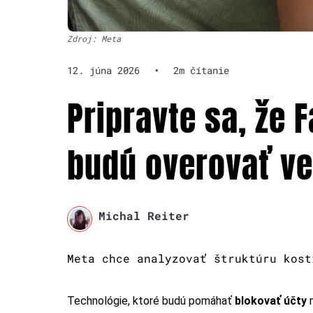
Zdroj: Meta
12. júna 2026
•
2m čítanie
Pripravte sa, že
budú overovať v
Michal Reiter
Meta chce analyzovať štruktúru kost
Technológie, ktoré budú pomáhať
blokovať účty
m