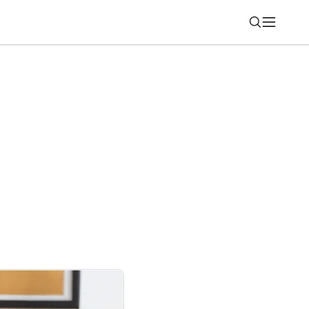
Nájsť
cným softvérom?