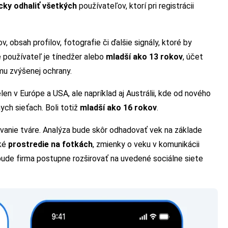
ky odhaliť všetkých
používateľov, ktorí pri registrácii
 obsah profilov, fotografie či ďalšie signály, ktoré by
 používateľ je tínedžer alebo
mladší ako 13 rokov
, účet
mu zvýšenej ochrany.
len v Európe a USA, ale napríklad aj Austrálii, kde od nového
ych sieťach. Boli totiž
mladší ako 16 rokov
.
návanie tváre. Analýza bude skôr odhadovať vek na základe
ské
prostredie na fotkách
, zmienky o veku v komunikácii
 bude firma postupne rozširovať na uvedené sociálne siete