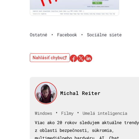
Ostatné
•
Facebook
•
Sociálne siete
Nahlásiť chybu
Michal Reiter
•
•
Windows
Filmy
Umelá inteligencia
Viac ako 20 rokov sledujem aktuálne trendy
z oblasti bezpečnosti, súkromia,
multimediálneho hardvéru, AI, Chat