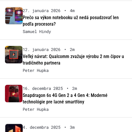
27. januára 2026
•
4m
Prečo sa výkon notebooku už nedá posudzovať len
podľa procesora?
Samuel Hindy
12. januára 2026
•
2m
Veľký návrat: Qualcomm zvažuje výrobu 2 nm čipov u
tradičného partnera
Peter Hupka
16. decembra 2025
•
2m
Snapdragon 6s 4G Gen 2 a 4 Gen 4: Moderné
technológie pre lacné smartfóny
Peter Hupka
4. decembra 2025
•
3m