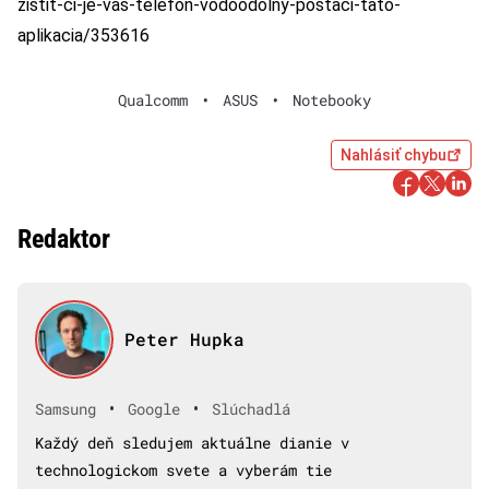
zistit-ci-je-vas-telefon-vodoodolny-postaci-tato-
aplikacia/353616
Qualcomm
•
ASUS
•
Notebooky
Nahlásiť chybu
Redaktor
Peter Hupka
•
•
Samsung
Google
Slúchadlá
Každý deň sledujem aktuálne dianie v
technologickom svete a vyberám tie