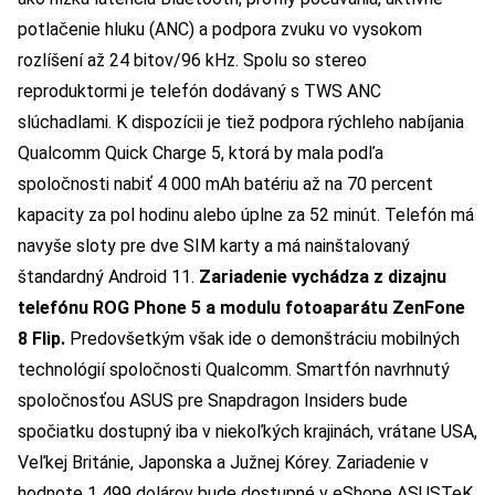
potlačenie hluku (ANC) a podpora zvuku vo vysokom
rozlíšení až 24 bitov/96 kHz. Spolu so stereo
reproduktormi je telefón dodávaný s TWS ANC
slúchadlami. K dispozícii je tiež podpora rýchleho nabíjania
Qualcomm Quick Charge 5, ktorá by mala podľa
spoločnosti nabiť 4 000 mAh batériu až na 70 percent
kapacity za pol hodinu alebo úplne za 52 minút. Telefón má
navyše sloty pre dve SIM karty a má nainštalovaný
štandardný Android 11.
Zariadenie vychádza z dizajnu
telefónu ROG Phone 5 a modulu fotoaparátu ZenFone
8 Flip.
Predovšetkým však ide o demonštráciu mobilných
technológií spoločnosti Qualcomm. Smartfón navrhnutý
spoločnosťou ASUS pre Snapdragon Insiders bude
spočiatku dostupný iba v niekoľkých krajinách, vrátane USA,
Veľkej Británie, Japonska a Južnej Kórey. Zariadenie v
hodnote 1 499 dolárov bude dostupné v eShope ASUSTeK