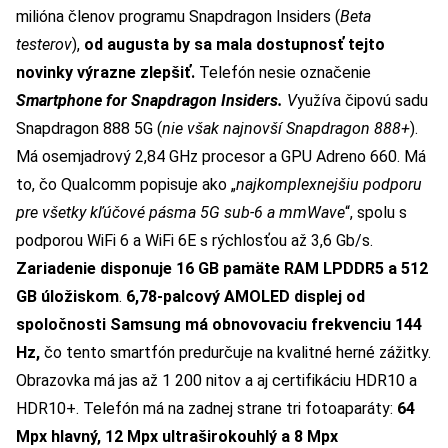
milióna členov programu Snapdragon Insiders (
Beta
testerov
),
od augusta by sa mala dostupnosť tejto
novinky výrazne zlepšiť.
Telefón nesie označenie
Smartphone for Snapdragon Insiders.
V
yužíva čipovú sadu
Snapdragon 888 5G (
nie však najnovší Snapdragon 888+
).
Má osemjadrový 2,84 GHz procesor a GPU Adreno 660. Má
to, čo Qualcomm popisuje ako „
najkomplexnejšiu podporu
pre všetky kľúčové pásma 5G sub-6 a mmWave
“, spolu s
podporou WiFi 6 a WiFi 6E s rýchlosťou až 3,6 Gb/s.
Zariadenie disponuje 16 GB pamäte RAM LPDDR5 a 512
GB úložiskom
.
6,78-palcový AMOLED displej od
spoločnosti Samsung má obnovovaciu frekvenciu 144
Hz,
čo tento smartfón predurčuje na kvalitné herné zážitky.
Obrazovka má jas až 1 200 nitov a aj certifikáciu HDR10 a
HDR10+. Telefón má na zadnej strane tri fotoaparáty:
64
Mpx hlavný, 12 Mpx ultraširokouhlý a 8 Mpx