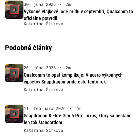
30. júna 2026
•
2m
Výkonné vlajkové lode prídu v septembri, Qualcomm to
oficiálne potvrdil
Katarína Šimková
Podobné články
26. júna 2026
•
2m
Qualcomm to opäť komplikuje: Viacero výkonných
čipsetov Snapdragon príde ešte tento rok
Katarína Šimková
11. februára 2026
•
2m
Snapdragon 8 Elite Gen 6 Pro: Luxus, ktorý sa nestane
len tak štandardom
Katarína Šimková