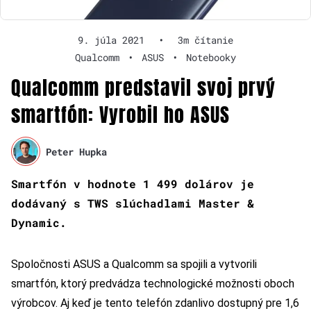
9. júla 2021
•
3m čítanie
Qualcomm
•
ASUS
•
Notebooky
Qualcomm predstavil svoj prvý
smartfón: Vyrobil ho ASUS
Peter Hupka
Smartfón v hodnote 1 499 dolárov je
dodávaný s TWS slúchadlami Master &
Dynamic.
Spoločnosti ASUS a Qualcomm sa spojili a vytvorili
smartfón, ktorý predvádza technologické možnosti oboch
výrobcov. Aj keď je tento telefón zdanlivo dostupný pre 1,6