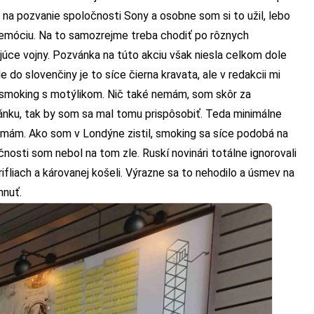
 na pozvanie spoločnosti Sony a osobne som si to užil, lebo
ú emóciu. Na to samozrejme treba chodiť po rôznych
úce vojny. Pozvánka na túto akciu však niesla celkom dole
do slovenčiny je to síce čierna kravata, ale v redakcii mi
ale smoking s motýlikom. Nič také nemám, som skôr za
nku, tak by som sa mal tomu prispôsobiť. Teda minimálne
ký mám. Ako som v Londýne zistil, smoking sa síce podobá na
očnosti som nebol na tom zle. Ruskí novinári totálne ignorovali
ifliach a károvanej košeli. Výrazne sa to nehodilo a úsmev na
hnuť.