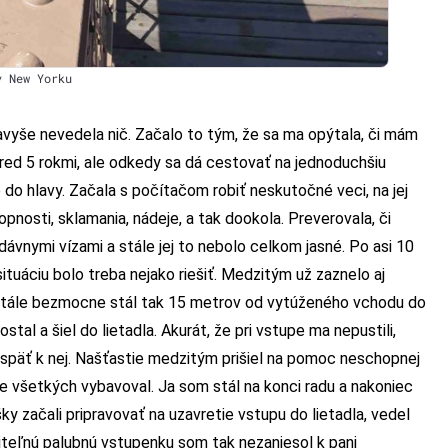
v New Yorku
avyše nevedela nič. Začalo to tým, že sa ma opýtala, či mám
red 5 rokmi, ale odkedy sa dá cestovať na jednoduchšiu
do hlavy. Začala s počítačom robiť neskutočné veci, na jej
pnosti, sklamania, nádeje, a tak dookola. Preverovala, či
ávnymi vízami a stále jej to nebolo celkom jasné. Po asi 10
ituáciu bolo treba nejako riešiť. Medzitým už zaznelo aj
m stále bezmocne stál tak 15 metrov od vytúženého vchodu do
tal a šiel do lietadla. Akurát, že pri vstupe ma nepustili,
ma späť k nej. Našťastie medzitým prišiel na pomoc neschopnej
ne všetkých vybavoval. Ja som stál na konci radu a nakoniec
ky začali pripravovať na uzavretie vstupu do lietadla, vedel
žiteľnú palubnú vstupenku som tak nezaniesol k pani