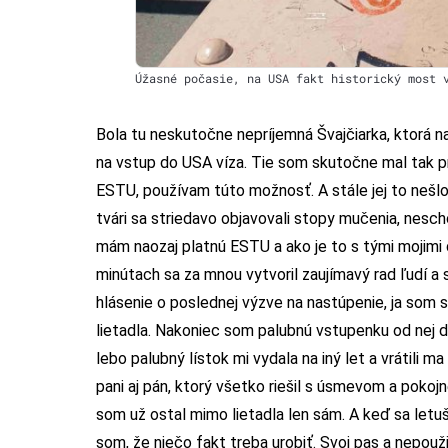
Úžasné počasie, na USA fakt historický most 
Bola tu neskutočne nepríjemná Švajčiarka, ktorá n
na vstup do USA víza. Tie som skutočne mal tak p
ESTU, používam túto možnosť. A stále jej to nešlo 
tvári sa striedavo objavovali stopy mučenia, nescho
mám naozaj platnú ESTU a ako je to s tými mojimi d
minútach sa za mnou vytvoril zaujímavý rad ľudí a s
hlásenie o poslednej výzve na nastúpenie, ja so
lietadla. Nakoniec som palubnú vstupenku od nej dos
lebo palubný lístok mi vydala na iný let a vrátili 
pani aj pán, ktorý všetko riešil s úsmevom a pokoj
som už ostal mimo lietadla len sám. A keď sa letuš
som, že niečo fakt treba urobiť. Svoj pas a nepou