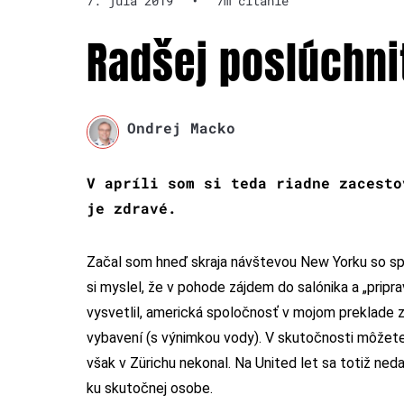
7. júla 2019
•
7m čítanie
Radšej poslúchni
Ondrej Macko
V apríli som si teda riadne zacesto
je zdravé.
Začal som hneď skraja návštevou New Yorku so sp
si myslel, že v pohode zájdem do salónika a „prip
vysvetlil, americká spoločnosť v mojom preklade z
vybavení (s výnimkou vody). V skutočnosti môžete 
však v Zürichu nekonal. Na United let sa totiž ned
ku skutočnej osobe.