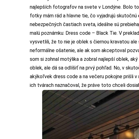
najlepších fotografov na svete v Londýne. Bolo to
fotky mám rád a hlavne tie, čo vyjadrujú skutočn
nebezpečných častiach sveta, ideálne sú prebiehaj
malú poznámku: Dress code – Black Tie. V preklade 
vysvetlili, že to nie je oblek s čiernou kravatou 
neformálne ošatenie, ale ak som akceptoval pozvá
som si zohnal motýlika a zobral najlepší oblek, a
oblek, ale dá sa odlíšiť na prvý pohľad. No, v skut
akýkoľvek dress code a na večeru pokojne prišli v r
ich tvárach naznačoval, že práve toto chceli dosia