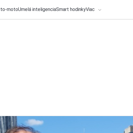
uto-moto
Umelá inteligencia
Smart hodinky
Viac
HLO BY VÁS ZAUJÍMAŤ
lačové správy
6. augusta 2026
•
7m
Umelá inteligencia
ADÁVANIA
pri infarkte aj resu
Zadajte frázu pre vyhľadanie
Ondrej Macko