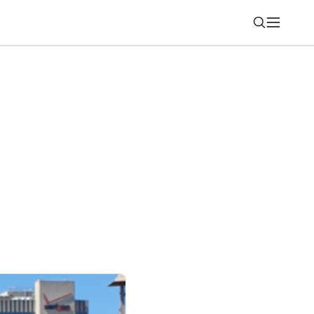
Nájsť
 už aj u nás zachraňuje životy. AI pomáha
scitácii