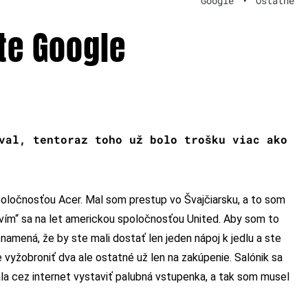
Google
•
Ostatné
te Google
val, tentoraz toho už bolo trošku viac ako
oločnosťou Acer. Mal som prestup vo Švajčiarsku, a to som
ravím“ sa na let americkou spoločnosťou United. Aby som to
namená, že by ste mali dostať len jeden nápoj k jedlu a ste
vyžobroniť dva ale ostatné už len na zakúpenie. Salónik sa
ala cez internet vystaviť palubná vstupenka, a tak som musel