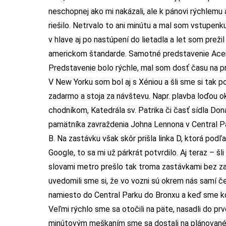
neschopnej ako mi nakázali, ale k pánovi rýchlemu
riešilo. Netrvalo to ani minútu a mal som vstupen
v hlave aj po nastúpení do lietadla a let som prež
americkom štandarde. Samotné predstavenie Aceru 
Predstavenie bolo rýchle, mal som dosť času na pr
V New Yorku som bol aj s Xéniou a šli sme si tak 
zadarmo a stoja za návštevu. Napr. plavba loďou 
chodníkom, Katedrála sv. Patrika či časť sídla Don
pamätníka zavraždenia Johna Lennona v Central Pa
B. Na zastávku však skôr prišla linka D, ktorá po
Google, to sa mi už párkrát potvrdilo. Aj teraz – š
slovami metro prešlo tak troma zastávkami bez zast
uvedomili sme si, že vo vozni sú okrem nás samí č
namiesto do Central Parku do Bronxu a keď sme ko
Veľmi rýchlo sme sa otočili na päte, nasadli do p
minútovým meškaním sme sa dostali na plánované 