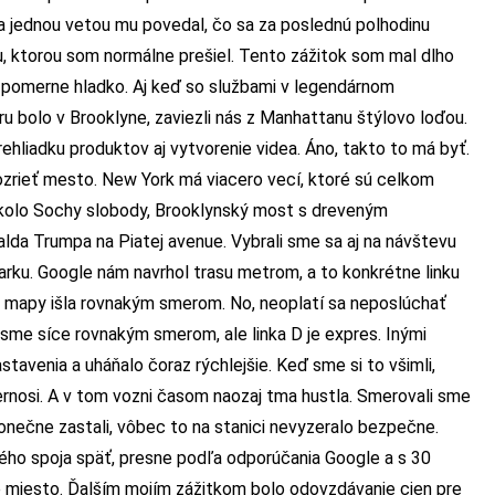
 a jednou vetou mu povedal, čo sa za poslednú polhodinu
ku, ktorou som normálne prešiel. Tento zážitok som mal dlho
il pomerne hladko. Aj keď so službami v legendárnom
bolo v Brooklyne, zaviezli nás z Manhattanu štýlovo loďou.
ehliadku produktov aj vytvorenie videa. Áno, takto to má byť.
pozrieť mesto. New York má viacero vecí, ktoré sú celkom
okolo Sochy slobody, Brooklynský most s dreveným
alda Trumpa na Piatej avenue. Vybrali sme sa aj na návštevu
rku. Google nám navrhol trasu metrom, a to konkrétne linku
dľa mapy išla rovnakým smerom. No, neoplatí sa neposlúchať
li sme síce rovnakým smerom, ale linka D je expres. Inými
avenia a uháňalo čoraz rýchlejšie. Keď sme si to všimli,
ernosi. A v tom vozni časom naozaj tma hustla. Smerovali sme
nečne zastali, vôbec to na stanici nevyzeralo bezpečne.
rvého spoja späť, presne podľa odporúčania Google a s 30
miesto. Ďalším mojím zážitkom bolo odovzdávanie cien pre