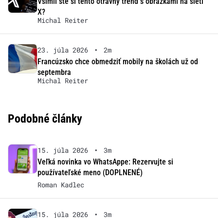
Všimli ste si tento otravný trend s obrázkami na sieti
X?
Michal Reiter
23. júla 2026
•
2m
Francúzsko chce obmedziť mobily na školách už od
septembra
Michal Reiter
Podobné články
15. júla 2026
•
3m
Veľká novinka vo WhatsAppe: Rezervujte si
používateľské meno (DOPLNENÉ)
Roman Kadlec
15. júla 2026
•
3m