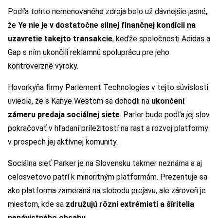
Podľa tohto nemenovaného zdroja bolo už dávnejšie jasné,
že
Ye nie je v dostatočne silnej finančnej kondícii na
uzavretie takejto transakcie
, keďže spoločnosti Adidas a
Gap s ním ukončili reklamnú spoluprácu pre jeho
kontroverzné výroky.
Hovorkyňa firmy Parlement Technologies v tejto súvislosti
uviedla, že s Kanye Westom sa dohodli na
ukončení
zámeru predaja sociálnej siete
. Parler bude podľa jej slov
pokračovať v hľadaní príležitostí na rast a rozvoj platformy
v prospech jej aktívnej komunity.
Sociálna sieť Parker je na Slovensku takmer neznáma a aj
celosvetovo patrí k minoritným platformám. Prezentuje sa
ako platforma zameraná na slobodu prejavu, ale zároveň je
miestom, kde sa
združujú rôzni extrémisti a šíritelia
nenávistného obsahu.