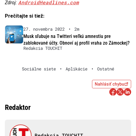
AndroidHeadlines.com
Zdroj:
Prečítajte si tiež:
27. novembra 2022
•
2m
Musk sľubuje na Twitteri veľkú amnestiu pre
zablokované účty. Obnoví aj profil vraha zo Zámockej?
Redakcia TOUCHIT
Sociálne siete
•
Aplikácie
•
Ostatné
Nahlásiť chybu
Redaktor
Redakcia TOUCHIT