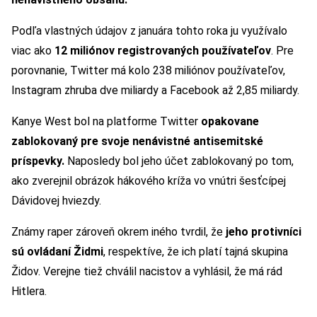
Podľa vlastných údajov z januára tohto roka ju využívalo
viac ako
12 miliónov registrovaných používateľov
. Pre
porovnanie, Twitter má kolo 238 miliónov používateľov,
Instagram zhruba dve miliardy a Facebook až 2,85 miliardy.
Kanye West bol na platforme Twitter
opakovane
zablokovaný pre svoje nenávistné antisemitské
príspevky.
Naposledy bol jeho účet zablokovaný po tom,
ako zverejnil obrázok hákového kríža vo vnútri šesťcípej
Dávidovej hviezdy.
Známy raper zároveň okrem iného tvrdil, že
jeho protivníci
sú ovládaní Židmi
, respektíve, že ich platí tajná skupina
Židov. Verejne tiež chválil nacistov a vyhlásil, že má rád
Hitlera.