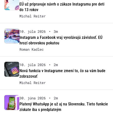
EÚ už pripravuje návrh o zákaze Instagramu pre deti
do 13 rokov
Michal Reiter
10. júla 2026
•
3m
Instagram a Facebook vraj vyvolávajú závislosť. EÚ
hrozí obrovskou pokutou
Roman Kadlec
10. júla 2026
•
2m
Nová funkcia v Instagrame zmení to, čo sa vám bude
zobrazovať
Michal Reiter
30. júna 2026
•
2m
Platený WhatsApp je už aj na Slovensku. Tieto funkcie
získate iba s predplatným