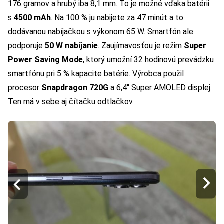
176 gramov a hrubý iba 8,1 mm. To je možné vďaka batérii
s
4500 mAh
. Na 100 % ju nabijete za 47 minút a to
dodávanou nabíjačkou s výkonom 65 W. Smartfón ale
podporuje
50 W nabíjanie
. Zaujímavosťou je režim
Super
Power Saving Mode
, ktorý umožní 32 hodinovú prevádzku
smartfónu pri 5 % kapacite batérie. Výrobca použil
procesor
Snapdragon 720G
a 6,4“ Super AMOLED displej.
Ten má v sebe aj čítačku odtlačkov.