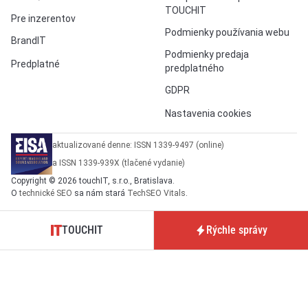
TOUCHIT
Pre inzerentov
Podmienky používania webu
BrandIT
Podmienky predaja
Predplatné
predplatného
GDPR
Nastavenia cookies
aktualizované denne: ISSN 1339-9497 (online)
a ISSN 1339-939X (tlačené vydanie)
Copyright © 2026 touchIT, s.r.o., Bratislava.
O
technické SEO
sa nám stará
TechSEO Vitals
.
TOUCHIT
Rýchle správy