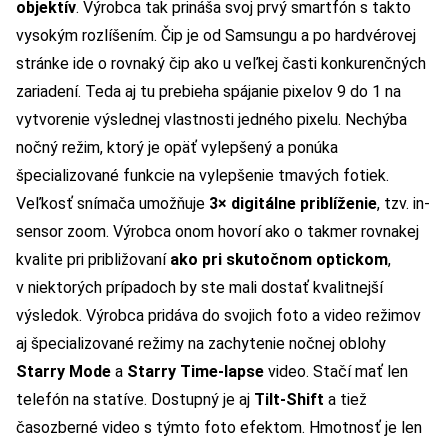
objektív
. Výrobca tak prináša svoj prvý smartfón s takto
vysokým rozlíšením. Čip je od Samsungu a po hardvérovej
stránke ide o rovnaký čip ako u veľkej časti konkurenčných
zariadení. Teda aj tu prebieha spájanie pixelov 9 do 1 na
vytvorenie výslednej vlastnosti jedného pixelu. Nechýba
nočný režim, ktorý je opäť vylepšený a ponúka
špecializované funkcie na vylepšenie tmavých fotiek.
Veľkosť snímača umožňuje
3× digitálne priblíženie
, tzv. in-
sensor zoom. Výrobca onom hovorí ako o takmer rovnakej
kvalite pri približovaní
ako pri skutočnom optickom
,
v niektorých prípadoch by ste mali dostať kvalitnejší
výsledok. Výrobca pridáva do svojich foto a video režimov
aj špecializované režimy na zachytenie nočnej oblohy
Starry Mode
a
Starry Time-lapse
video. Stačí mať len
telefón na statíve. Dostupný je aj
Tilt-Shift
a tiež
časozberné video s týmto foto efektom. Hmotnosť je len