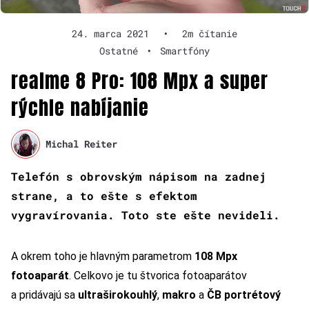
24. marca 2021
•
2m čítanie
Ostatné
•
Smartfóny
realme 8 Pro: 108 Mpx a super
rýchle nabíjanie
Michal Reiter
Telefón s obrovským nápisom na zadnej
strane, a to ešte s efektom
vygravírovania. Toto ste ešte nevideli.
A okrem toho je hlavným parametrom
108 Mpx
fotoaparát
. Celkovo je tu štvorica fotoaparátov
a pridávajú sa
ultraširokouhlý
,
makro
a
ČB portrétový