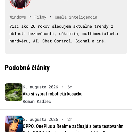
•
•
Windows
Filmy
Umelá inteligencia
Viac ako 20 rokov sledujem aktuálne trendy z
oblasti bezpečnosti, súkromia, multimediálneho
hardvéru, AI, Chat Control, Signal a iné.
Podobné články
6. augusta 2026
•
6m
Ako si vybrať robotickú kosačku
Roman Kadlec
6. augusta 2026
•
2m
OPPO, OnePlus a Realme začínajú s beta testovaním