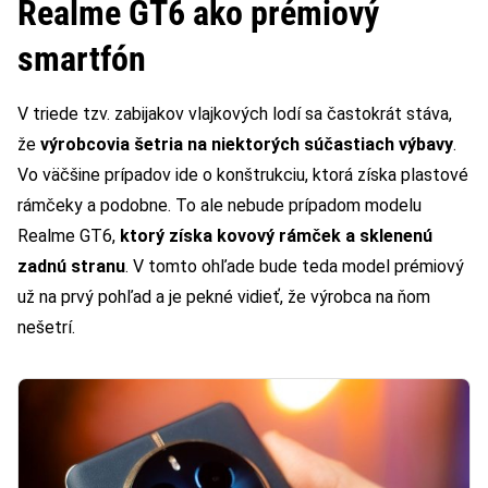
Realme GT6 ako prémiový
smartfón
V triede tzv. zabijakov vlajkových lodí sa častokrát stáva,
že
výrobcovia šetria na niektorých súčastiach výbavy
.
Vo väčšine prípadov ide o konštrukciu, ktorá získa plastové
rámčeky a podobne. To ale nebude prípadom modelu
Realme GT6,
ktorý získa kovový rámček a sklenenú
zadnú stranu
. V tomto ohľade bude teda model prémiový
už na prvý pohľad a je pekné vidieť, že výrobca na ňom
nešetrí.