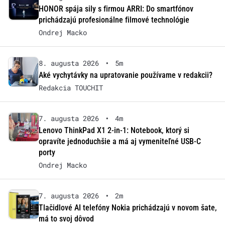
HONOR spája sily s firmou ARRI: Do smartfónov
prichádzajú profesionálne filmové technológie
Ondrej Macko
8. augusta 2026
•
5m
Aké vychytávky na upratovanie používame v redakcii?
Redakcia TOUCHIT
7. augusta 2026
•
4m
Lenovo ThinkPad X1 2-in-1: Notebook, ktorý si
opravíte jednoduchšie a má aj vymeniteľné USB-C
porty
Ondrej Macko
7. augusta 2026
•
2m
Tlačidlové AI telefóny Nokia prichádzajú v novom šate,
má to svoj dôvod