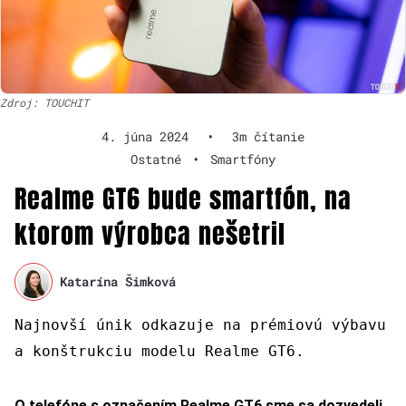
Zdroj: TOUCHIT
4. júna 2024
•
3m čítanie
Ostatné
•
Smartfóny
Realme GT6 bude smartfón, na
ktorom výrobca nešetril
Katarína Šimková
Najnovší únik odkazuje na prémiovú výbavu
a konštrukciu modelu Realme GT6.
O telefóne s označením Realme GT6 sme sa dozvedeli