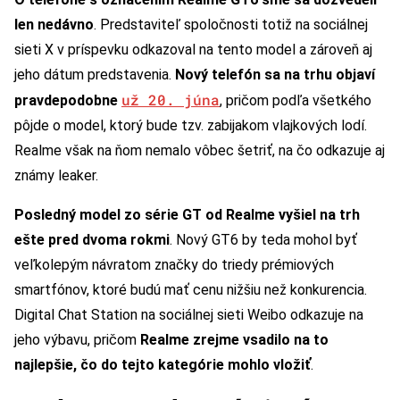
len nedávno
. Predstaviteľ spoločnosti totiž na sociálnej
sieti X v príspevku odkazoval na tento model a zároveň aj
jeho dátum predstavenia.
Nový telefón sa na trhu objaví
už 20. júna
pravdepodobne
, pričom podľa všetkého
pôjde o model, ktorý bude tzv. zabijakom vlajkových lodí.
Realme však na ňom nemalo vôbec šetriť, na čo odkazuje aj
známy leaker.
Posledný model zo série GT od Realme vyšiel na trh
ešte pred dvoma rokmi
. Nový GT6 by teda mohol byť
veľkolepým návratom značky do triedy prémiových
smartfónov, ktoré budú mať cenu nižšiu než konkurencia.
Digital Chat Station na sociálnej sieti Weibo odkazuje na
jeho výbavu, pričom
Realme zrejme vsadilo na to
najlepšie, čo do tejto kategórie mohlo vložiť
.