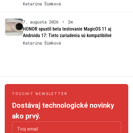
Katarína Šimková
7. augusta 2026
•
2m
HONOR spustil beta testovanie MagicOS 11 aj
Androidu 17: Tieto zariadenia sú kompatibilné
Katarína Šimková
TOUCHIT NEWSLETTER
Dostávaj technologické novinky
ako prvý.