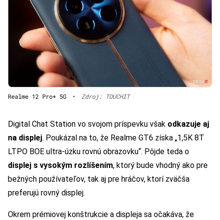
Realme 12 Pro+ 5G
•
Zdroj: TOUCHIT
Digital Chat Station vo svojom príspevku však
odkazuje aj
na displej
. Poukázal na to, že Realme GT6 získa „1,5K 8T
LTPO BOE ultra-úzku rovnú obrazovku“. Pôjde teda o
displej s vysokým rozlíšením
, ktorý bude vhodný ako pre
bežných používateľov, tak aj pre hráčov, ktorí zväčša
preferujú rovný displej.
Okrem prémiovej konštrukcie a displeja sa očakáva, že