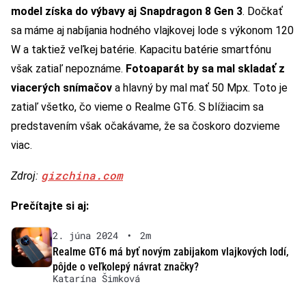
model získa do výbavy aj Snapdragon 8 Gen 3
. Dočkať
sa máme aj nabíjania hodného vlajkovej lode s výkonom 120
W a taktiež veľkej batérie. Kapacitu batérie smartfónu
však zatiaľ nepoznáme.
Fotoaparát by sa mal skladať z
viacerých snímačov
a hlavný by mal mať 50 Mpx. Toto je
zatiaľ všetko, čo vieme o Realme GT6. S blížiacim sa
predstavením však očakávame, že sa čoskoro dozvieme
viac.
gizchina.com
Zdroj:
Prečítajte si aj:
2. júna 2024
•
2m
Realme GT6 má byť novým zabijakom vlajkových lodí,
pôjde o veľkolepý návrat značky?
Katarína Šimková