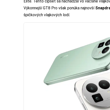
Elite. Tento čipset sa nachádzal vo väčšine vlajko
Výkonnejší GT8 Pro však ponúka najnovší
Snapdra
špičkových vlajkových lodí.