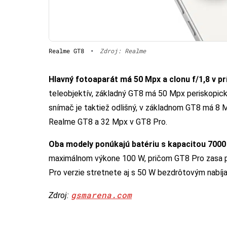
Realme GT8
•
Zdroj: Realme
Hlavný fotoaparát má 50 Mpx a clonu f/1,8 v 
teleobjektív, základný GT8 má 50 Mpx periskopic
snímač je taktiež odlišný, v základnom GT8 má 8 
Realme GT8 a 32 Mpx v GT8 Pro.
Oba modely ponúkajú batériu s kapacitou 700
maximálnom výkone 100 W, pričom GT8 Pro zasa po
Pro verzie stretnete aj s 50 W bezdrôtovým nabíj
gsmarena.com
Zdroj: