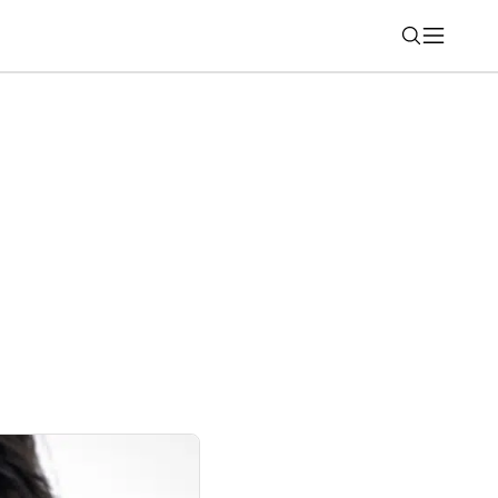
Nájsť
stival? Túto výbavu som otestovala na