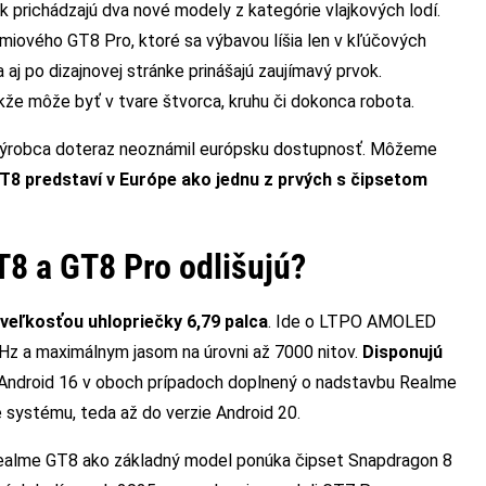
k prichádzajú dva nové modely z kategórie vlajkových lodí.
iového GT8 Pro, ktoré sa výbavou líšia len v kľúčových
 aj po dizajnovej stránke prinášajú zaujímavý prvok.
kže môže byť v tvare štvorca, kruhu či dokonca robota.
, výrobca doteraz neoznámil európsku dostupnosť. Môžeme
T8 predstaví v Európe ako jednu z prvých s čipsetom
8 a GT8 Pro odlišujú?
 veľkosťou uhlopriečky 6,79 palca
. Ide o LTPO AMOLED
Hz a maximálnym jasom na úrovni až 7000 nitov.
Disponujú
 Android 16 v oboch prípadoch doplnený o nadstavbu Realme
e systému, teda až do verzie Android 20.
Realme GT8 ako základný model ponúka čipset Snapdragon 8