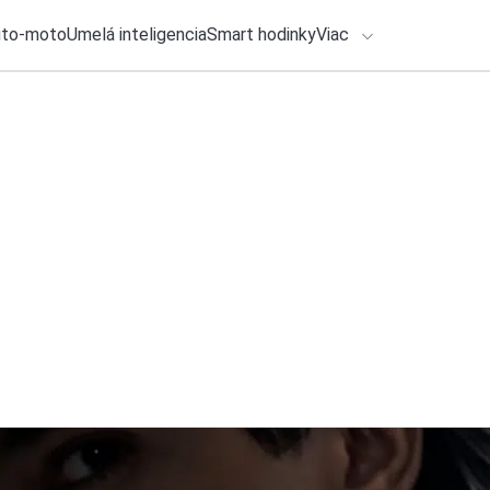
uto-moto
Umelá inteligencia
Smart hodinky
Viac
HLO BY VÁS ZAUJÍMAŤ
lačové správy
27. júla 2026
•
6m
Čo si beriem na fe
ADÁVANIA
troch festivaloch
Zadajte frázu pre vyhľadanie
Katarína Šimková