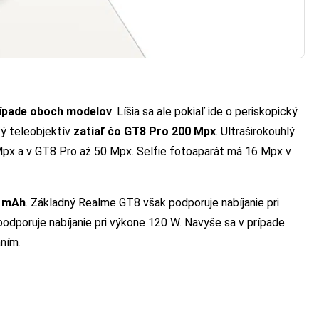
prípade oboch modelov
. Líšia sa ale pokiaľ ide o periskopický
ký teleobjektív
zatiaľ čo GT8 Pro 200 Mpx
. Ultraširokouhlý
Mpx a v GT8 Pro až 50 Mpx. Selfie fotoaparát má 16 Mpx v
0 mAh
. Základný Realme GT8 však podporuje nabíjanie pri
dporuje nabíjanie pri výkone 120 W. Navyše sa v prípade
aním.