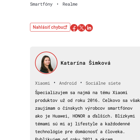
Smartfóny
•
Realme
Nahlásiť chybu
Katarína Šimková
•
•
Xiaomi
Android
Sociálne siete
Špecializujem sa najmä na tému Xiaomi
produktov už od roku 2016. Celkovo sa však
zaujímam o čínskych výrobcov smartfónov
ako je Huawei, HONOR a ďalších. Blízkymi
témami sú mi aj lifestyle a každodenné
technológie pre domácnosť a človeka.
Publikujem od roku 2021 a okrem