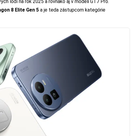
vých lodí na rok 2025 a rovnako aj v modeli GT7 Pro.
gon 8 Elite Gen 5
a je teda zástupcom kategórie