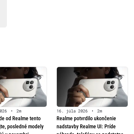
026
•
2m
16. júla 2026
•
2m
ode od Realme tento
Realme potvrdilo ukončenie
jte, posledné modely
nadstavby Realme UI: Príde