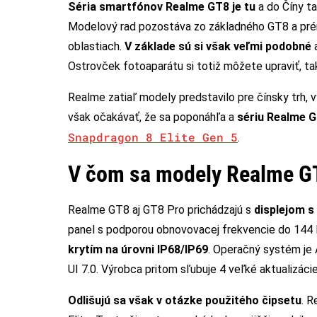
Séria smartfónov Realme GT8 je tu
a do Číny ta
Modelový rad pozostáva zo základného GT8 a prém
oblastiach.
V základe sú si však veľmi podobné
a
Ostrovček fotoaparátu si totiž môžete upraviť, ta
Realme zatiaľ modely predstavilo pre čínsky trh
však očakávať, že sa poponáhľa a
sériu Realme G
Snapdragon 8 Elite Gen 5
.
V čom sa modely Realme GT
Realme GT8 aj GT8 Pro prichádzajú s
displejom s
panel s podporou obnovovacej frekvencie do 144 
krytím na úrovni IP68/IP69
. Operačný systém je
UI 7.0. Výrobca pritom sľubuje 4 veľké aktualizáci
Odlišujú sa však v otázke použitého čipsetu
. 