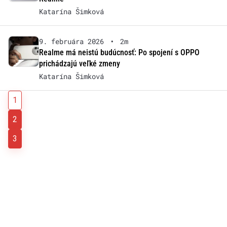
Katarína Šimková
9. februára 2026
•
2m
Realme má neistú budúcnosť: Po spojení s OPPO
prichádzajú veľké zmeny
Katarína Šimková
1
2
3