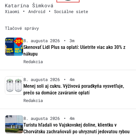
Katarína Šimková
•
•
Xiaomi
Android
Sociálne siete
Tlačové správy
8. augusta 2026
•
3m
Skenovať Lidl Plus sa oplatí: Ušetrite viac ako 30% z
nákupu
Redakcia
8. augusta 2026
•
4m
Menej soli aj cukru. Výživová poradkyňa vysvetľuje,
prečo sa domáce zaváranie oplatí
Redakcia
8. augusta 2026
•
4m
Turistu hľadali vo Vajskovskej doline, klientku v
Chorvátsku zachraňovali po uhryznutí jedovatou rybou