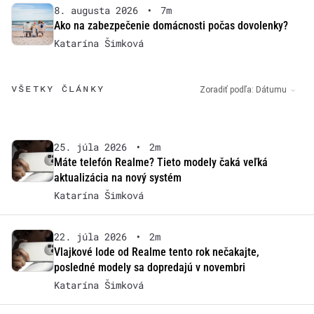
8. augusta 2026
•
7m
Ako na zabezpečenie domácnosti počas dovolenky?
Katarína Šimková
VŠETKY ČLÁNKY
Zoradiť podľa:
Dátumu
25. júla 2026
•
2m
Máte telefón Realme? Tieto modely čaká veľká
aktualizácia na nový systém
Katarína Šimková
22. júla 2026
•
2m
Vlajkové lode od Realme tento rok nečakajte,
posledné modely sa dopredajú v novembri
Katarína Šimková