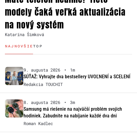
modely čaká veľká aktualizácia
na nový systém
Katarína Šimková
NAJNOVŠIE
TOP
9. augusta 2026
•
1m
SÚŤAŽ: Vyhrajte dva bestsellery UVOĽNENÍ a SCELENÍ
Redakcia TOUCHIT
8. augusta 2026
•
3m
Samsung má riešenie na najväčší problém svojich
hodiniek. Zabudnite na nabíjanie každé dva dni
Roman Kadlec