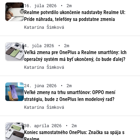
16. júla 2026
•
2m
Realme potvrdilo ukončenie nadstavby Realme UI:
Príde náhrada, telefóny sa podstatne zmenia
Katarína Šimková
4. júla 2026
•
2m
Veľká zmena pre OnePlus a Realme smartfóny: Ich
operačný systém má byť ukončený, čo bude ďalej?
Katarína Šimková
24. júna 2026
•
2m
Veľké zmeny na trhu smartfónov: OPPO mení
stratégiu, bude z OnePlus len modelový rad?
Katarína Šimková
30. apríla 2026
•
2m
Koniec samostatného OnePlus: Značka sa spája s
Realme