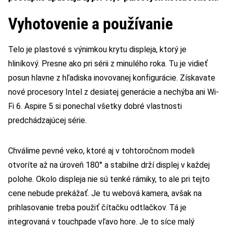
Vyhotovenie a používanie
Telo je plastové s výnimkou krytu displeja, ktorý je
hliníkový. Presne ako pri sérii z minulého roka. Tu je vidieť
posun hlavne z hľadiska inovovanej konfigurácie. Získavate
nové procesory Intel z desiatej generácie a nechýba ani Wi-
Fi 6. Aspire 5 si ponechal všetky dobré vlastnosti
predchádzajúcej série.
Chválime pevné veko, ktoré aj v tohtoročnom modeli
otvoríte až na úroveň 180° a stabilne drží displej v každej
polohe. Okolo displeja nie sú tenké rámiky, to ale pri tejto
cene nebude prekážať. Je tu webová kamera, avšak na
prihlasovanie treba použiť čítačku odtlačkov. Tá je
integrovaná v touchpade vľavo hore. Je to síce malý