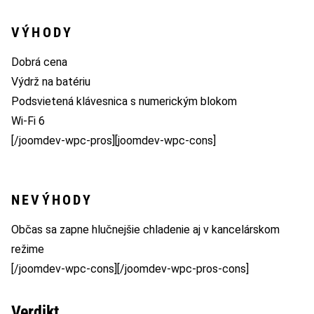
VÝHODY
Dobrá cena
Výdrž na batériu
Podsvietená klávesnica s numerickým blokom
Wi-Fi 6
[/joomdev-wpc-pros][joomdev-wpc-cons]
NEVÝHODY
Občas sa zapne hlučnejšie chladenie aj v kancelárskom
režime
[/joomdev-wpc-cons][/joomdev-wpc-pros-cons]
Verdikt