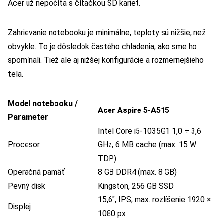
Acer už nepočíta s čítačkou SD kariet.
Zahrievanie notebooku je minimálne, teploty sú nižšie, než
obvykle. To je dôsledok častého chladenia, ako sme ho
spomínali. Tiež ale aj nižšej konfigurácie a rozmernejšieho
tela.
Model notebooku /
Acer Aspire 5-A515
Parameter
Intel Core i5-1035G1 1,0 ÷ 3,6
Procesor
GHz, 6 MB cache (max. 15 W
TDP)
Operačná pamäť
8 GB DDR4 (max. 8 GB)
Pevný disk
Kingston, 256 GB SSD
15,6″, IPS, max. rozlíšenie 1920 ×
Displej
1080 px