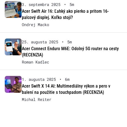
3. septembra 2025
•
5m
Acer Swift Air 16: Ľahký ako pierko a pritom 16-
palcový displej. Koľko stojí?
Ondrej Macko
25. augusta 2025
•
5m
Acer Connect Enduro M6E: Odolný 5G router na cesty
(RECENZIA)
Roman Kadlec
1. augusta 2025
•
6m
Acer Swift X 14 AI: Multimediálny výkon a pero v
balení na použitie s touchpadom (RECENZIA)
Michal Reiter