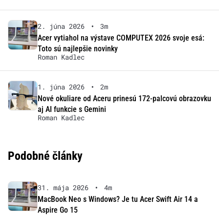
2. júna 2026
•
3m
Acer vytiahol na výstave COMPUTEX 2026 svoje esá:
Toto sú najlepšie novinky
Roman Kadlec
1. júna 2026
•
2m
Nové okuliare od Aceru prinesú 172-palcovú obrazovku
aj AI funkcie s Gemini
Roman Kadlec
Podobné články
31. mája 2026
•
4m
MacBook Neo s Windows? Je tu Acer Swift Air 14 a
Aspire Go 15