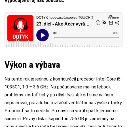
Vypočujte si aj náš podcast:
Výkon a výbava
Na tento rok je jednou z konfigurácií procesor Intel Core i5-
1035G1, 1,0 ÷ 3,6 GHz. Na počudovanie mal notebook
problémy zostať tichý po dlhší čas. Aj keď sme na ňom
nepracovali, pravidelne roztáčal ventilátor na vyššie otáčky.
Prepočuť sa to nedalo. Po chvíli sa vrátil späť k jemnému
šumeniu. Pevný disk s kapacitou 256 GB je zameraný na
cenu a vyššia kapacita by lákavú cenovku zvýšila. K tomuto