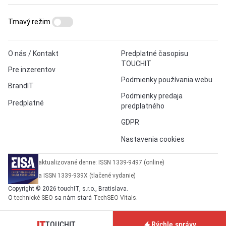
Tmavý režim
O nás / Kontakt
Predplatné časopisu
TOUCHIT
Pre inzerentov
Podmienky používania webu
BrandIT
Podmienky predaja
Predplatné
predplatného
GDPR
Nastavenia cookies
aktualizované denne: ISSN 1339-9497 (online)
a ISSN 1339-939X (tlačené vydanie)
Copyright © 2026 touchIT, s.r.o., Bratislava.
O
technické SEO
sa nám stará
TechSEO Vitals
.
TOUCHIT
Rýchle správy