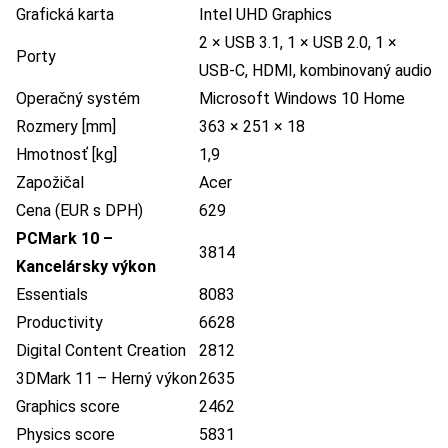
Grafická karta
Intel UHD Graphics
2 × USB 3.1, 1 × USB 2.0, 1 ×
Porty
USB-C, HDMI, kombinovaný audio
Operačný systém
Microsoft Windows 10 Home
Rozmery [mm]
363 × 251 × 18
Hmotnosť [kg]
1,9
Zapožičal
Acer
Cena (EUR s DPH)
629
PCMark 10 –
3814
Kancelársky výkon
Essentials
8083
Productivity
6628
Digital Content Creation
2812
3DMark 11 – Herný výkon
2635
Graphics score
2462
Physics score
5831