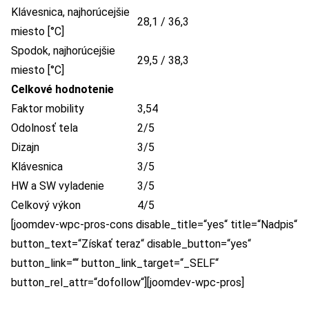
Klávesnica, najhorúcejšie
28,1 / 36,3
miesto [°C]
Spodok, najhorúcejšie
29,5 / 38,3
miesto [°C]
Celkové hodnotenie
Faktor mobility
3,54
Odolnosť tela
2/5
Dizajn
3/5
Klávesnica
3/5
HW a SW vyladenie
3/5
Celkový výkon
4/5
[joomdev-wpc-pros-cons disable_title=“yes“ title=“Nadpis“
button_text=“Získať teraz“ disable_button=“yes“
button_link=““ button_link_target=“_SELF“
button_rel_attr=“dofollow“][joomdev-wpc-pros]