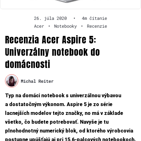
26. júla 2020
•
4m čítanie
Acer
•
Notebooky
•
Recenzie
Recenzia Acer Aspire 5:
Univerzálny notebook do
domácnosti
Michal Reiter
Typ na domáci notebook s univerzálnou výbavou
a dostatočným výkonom. Aspire 5 je zo série
lacnejších modelov tejto značky, no má v základe
všetko, čo budete potrebovať. Navyše je tu
plnohodnotný numerický blok, od ktorého výrobcovia
postupne upúšťajú aj pri 15,6-palcových notebookoch.