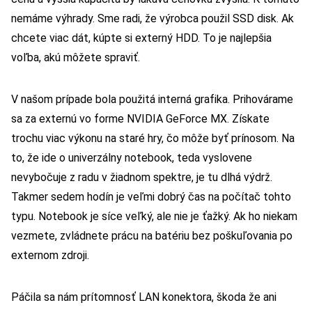
nemáme výhrady. Sme radi, že výrobca použil SSD disk. Ak
chcete viac dát, kúpte si externý HDD. To je najlepšia
voľba, akú môžete spraviť.
V našom prípade bola použitá interná grafika. Prihovárame
sa za externú vo forme NVIDIA GeForce MX. Získate
trochu viac výkonu na staré hry, čo môže byť prínosom. Na
to, že ide o univerzálny notebook, teda vyslovene
nevybočuje z radu v žiadnom spektre, je tu dlhá výdrž.
Takmer sedem hodín je veľmi dobrý čas na počítač tohto
typu. Notebook je síce veľký, ale nie je ťažký. Ak ho niekam
vezmete, zvládnete prácu na batériu bez poškuľovania po
externom zdroji.
Páčila sa nám prítomnosť LAN konektora, škoda že ani