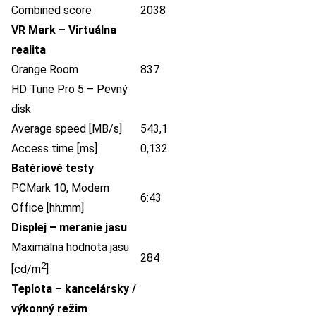
Combined score
2038
VR Mark – Virtuálna
realita
Orange Room
837
HD Tune Pro 5 – Pevný
disk
Average speed [MB/s]
543,1
Access time [ms]
0,132
Batériové testy
PCMark 10, Modern
6:43
Office [hh:mm]
Displej – meranie jasu
Maximálna hodnota jasu
284
2
[cd/m
]
Teplota – kancelársky /
výkonný režim