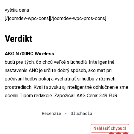
vyššia cena
[/joomdev-wpc-cons][/joomdev-wpc-pros-cons]
Verdikt
AKG N700NC Wireless
budú pre tých, čo chcú veľké slúchadlá. Inteligentné
nastavenie ANC je určite dobrý spôsob, ako mať pri
počúvaní hudby pokoj a vychutnať si hudbu v rôznych
prostrediach. Kvalita zvuku aj inteligentné odhlučnenie sme
ocenili Tipom redakcie. Zapožičal: AKG Cena: 349 EUR
Recenzie
•
Slúchadlá
Nahlásiť chybu