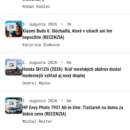
Roman Kadlec
3. augusta 2026
•
7m
Xiaomi Buds 6: Slúchadlá, ktoré v ušiach ani len
nepocítite (RECENZIA)
Katarína Šimková
2. augusta 2026
•
4m
Honda SH125i (2026): Kráľ mestských skútrov dostal
modernejší vzhľad aj nový displej
Ondrej Macko
1. augusta 2026
•
4m
HP Envy Photo 7931 All-in-One: Tlačiareň na doma za
dobrú cenu (RECENZIA)
Michal Reiter