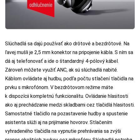
Slúchadlá sa dajú používať ako drôtové a bezdrôtové. Na
ľavej mušli je 2,5 mm konektor na pripojenie kábla. S ním sa
dá aj telefonovať a ide o štandardný 4-pólový kábel.
Zároveň môžete využiť ANC, ak sú slúchadlá nabité.
Káblom ovládate aj hudbu, podľa počtu stlačení tlačidla na
prvku s mikrofónom. V bezdrôtovom režime máte
k dispozícii kompletnú funkcionalitu. Ovládanie hlasitosti
ako aj prechádzanie medzi skladbami cez tlačidlá hlasitosti.
Samostatné tlačidlo na pozastavenie hudby a spustenie
asistenta slúži aj na prijímanie hovorov. Stlačením
vyhradeného tlačidla na vypnutie prehrávania sa zvýši
prenos okolitých zvukov cez mikrofóny. Slúchadlá netreba