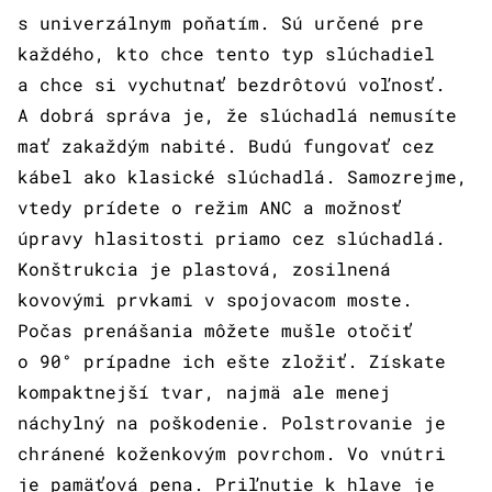
s univerzálnym poňatím. Sú určené pre
každého, kto chce tento typ slúchadiel
a chce si vychutnať bezdrôtovú voľnosť.
A dobrá správa je, že slúchadlá nemusíte
mať zakaždým nabité. Budú fungovať cez
kábel ako klasické slúchadlá. Samozrejme,
vtedy prídete o režim ANC a možnosť
úpravy hlasitosti priamo cez slúchadlá.
Konštrukcia je plastová, zosilnená
kovovými prvkami v spojovacom moste.
Počas prenášania môžete mušle otočiť
o 90° prípadne ich ešte zložiť. Získate
kompaktnejší tvar, najmä ale menej
náchylný na poškodenie. Polstrovanie je
chránené koženkovým povrchom. Vo vnútri
je pamäťová pena. Priľnutie k hlave je