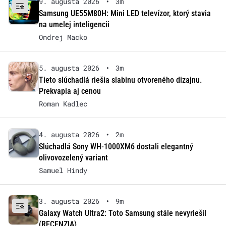
9. augusta 2026
•
3m
Samsung UE55M80H: Mini LED televízor, ktorý stavia
na umelej inteligencii
Ondrej Macko
5. augusta 2026
•
3m
Tieto slúchadlá riešia slabinu otvoreného dizajnu.
Prekvapia aj cenou
Roman Kadlec
4. augusta 2026
•
2m
Slúchadlá Sony WH-1000XM6 dostali elegantný
olivovozelený variant
Samuel Hindy
3. augusta 2026
•
9m
Galaxy Watch Ultra2: Toto Samsung stále nevyriešil
(RECENZIA)