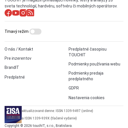
TOUCHIT je magazín prinášajúci novinky, testy a analýzy zo
sveta technológií, hardvéru, softvéru či mobilných operátorov.
Tmavý režim
O nás / Kontakt
Predplatné časopisu
TOUCHIT
Pre inzerentov
Podmienky používania webu
BrandIT
Podmienky predaja
Predplatné
predplatného
GDPR
Nastavenia cookies
aktualizované denne: ISSN 1339-9497 (online)
a ISSN 1339-939X (tlačené vydanie)
Copyright © 2026 touchIT, s.r.o., Bratislava.