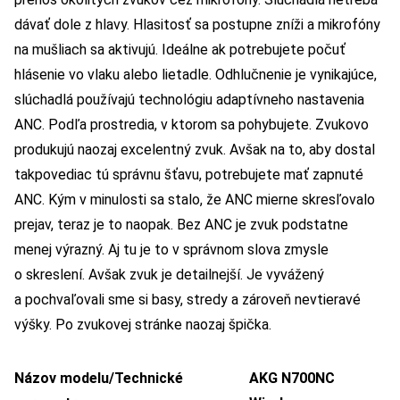
dávať dole z hlavy. Hlasitosť sa postupne zníži a mikrofóny
na mušliach sa aktivujú. Ideálne ak potrebujete počuť
hlásenie vo vlaku alebo lietadle. Odhlučnenie je vynikajúce,
slúchadlá používajú technológiu adaptívneho nastavenia
ANC. Podľa prostredia, v ktorom sa pohybujete. Zvukovo
produkujú naozaj excelentný zvuk. Avšak na to, aby dostal
takpovediac tú správnu šťavu, potrebujete mať zapnuté
ANC. Kým v minulosti sa stalo, že ANC mierne skresľovalo
prejav, teraz je to naopak. Bez ANC je zvuk podstatne
menej výrazný. Aj tu je to v správnom slova zmysle
o skreslení. Avšak zvuk je detailnejší. Je vyvážený
a pochvaľovali sme si basy, stredy a zároveň nevtieravé
výšky. Po zvukovej stránke naozaj špička.
Názov modelu/Technické
AKG N700NC