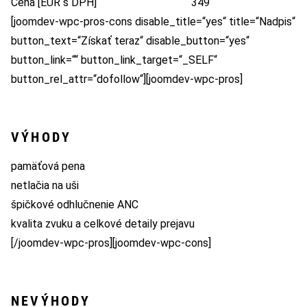
Cena [EUR s DPH]
349
[joomdev-wpc-pros-cons disable_title=“yes“ title=“Nadpis“
button_text=“Získať teraz“ disable_button=“yes“
button_link=““ button_link_target=“_SELF“
button_rel_attr=“dofollow“][joomdev-wpc-pros]
VÝHODY
pamäťová pena
netlačia na uši
špičkové odhlučnenie ANC
kvalita zvuku a celkové detaily prejavu
[/joomdev-wpc-pros][joomdev-wpc-cons]
NEVÝHODY