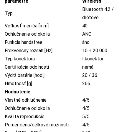
parametre
Wireless
Bluetooth 4.2 /
Typ
drôtové
Veľkosť meniča [mm]
40
Odhlučnenie od okolia
ANC
Funkcia handsfree
áno
Frekvenčný rozsah [Hz]
10 ÷ 20 000
Typ konektora
I konektor
Certifikácia odolnosti
nemá
Výdrž batérie [hod.]
20 / 36
Hmotnosť [g]
266
Hodnotenie
Vlastné odhlučnenie
4/5
Odhlučnenie od okolia
4/5
Kvalita reprodukcie
5/5
Pomer cena/celkové možnosti
4/5