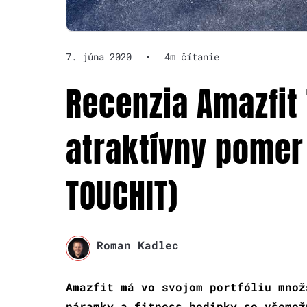
7. júna 2020
•
4m čítanie
Recenzia Amazfit
atraktívny pomer
TOUCHIT)
Roman Kadlec
Amazfit má vo svojom portfóliu množ
náramky a fitness hodinky so všemož