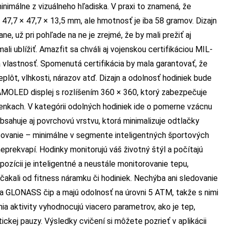
nimálne z vizuálneho hľadiska. V praxi to znamená, že
47,7 × 47,7 × 13,5 mm, ale hmotnosť je iba 58 gramov. Dizajn
e, už pri pohľade na ne je zrejmé, že by mali prežiť aj
li ublížiť. Amazfit sa chváli aj vojenskou certifikáciou MIL-
a vlastnosť. Spomenutá certifikácia by mala garantovať, že
plôt, vlhkosti, nárazov atď. Dizajn a odolnosť hodiniek bude
 AMOLED displej s rozlíšením 360 × 360, ktorý zabezpečuje
nkach. V kategórii odolných hodiniek ide o pomerne vzácnu
 obsahuje aj povrchovú vrstvu, ktorá minimalizuje odtlačky
acovanie – minimálne v segmente inteligentných športových
neprekvapí. Hodinky monitorujú váš životný štýl a počítajú
spozícii je inteligentné a neustále monitorovanie tepu,
čakali od fitness náramku či hodiniek. Nechýba ani sledovanie
a GLONASS čip a majú odolnosť na úrovni 5 ATM, takže s nimi
a aktivity vyhodnocujú viacero parametrov, ako je tep,
ckej pauzy. Výsledky cvičení si môžete pozrieť v aplikácii