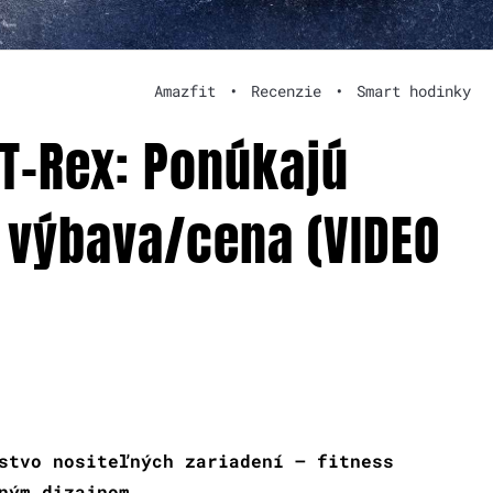
Amazfit
•
Recenzie
•
Smart hodinky
 T-Rex: Ponúkajú
 výbava/cena (VIDEO
stvo nositeľných zariadení – fitness
ným dizajnom.