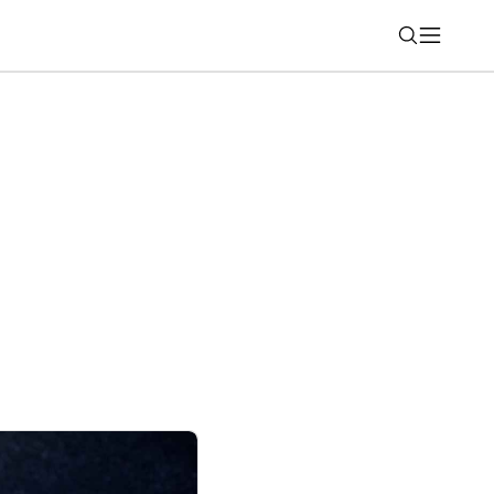
Nájsť
ch Ultra2 majú o 35 % väčšiu batériu.
u výdrž na jedno nabitie