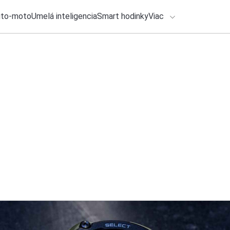
uto-moto
Umelá inteligencia
Smart hodinky
Viac
HLO BY VÁS ZAUJÍMAŤ
lačové správy
28. júla 2026
•
3m
ADÁVANIA
Samsung Galaxy Wat
Otestoval som reáln
Zadajte frázu pre vyhľadanie
Roman Kadlec