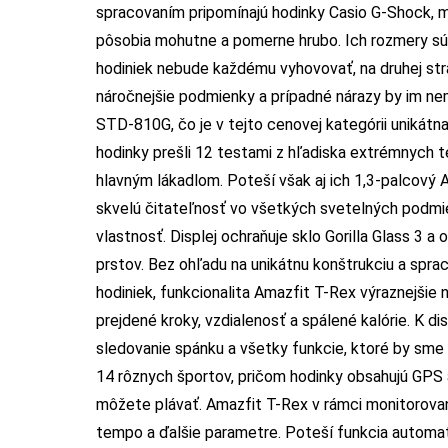
spracovaním pripomínajú hodinky Casio G-Shock, mi
pôsobia mohutne a pomerne hrubo. Ich rozmery sú 
hodiniek nebude každému vyhovovať, na druhej stran
náročnejšie podmienky a prípadné nárazy by im nema
STD-810G, čo je v tejto cenovej kategórii unikátn
hodinky prešli 12 testami z hľadiska extrémnych te
hlavným lákadlom. Poteší však aj ich 1,3-palcový
skvelú čitateľnosť vo všetkých svetelných podmie
vlastnosť. Displej ochraňuje sklo Gorilla Glass 3 a
prstov. Bez ohľadu na unikátnu konštrukciu a spr
hodiniek, funkcionalita Amazfit T-Rex výraznejšie 
prejdené kroky, vzdialenosť a spálené kalórie. K di
sledovanie spánku a všetky funkcie, ktoré by sme 
14 rôznych športov, pričom hodinky obsahujú GPS 
môžete plávať. Amazfit T-Rex v rámci monitorovani
tempo a ďalšie parametre. Poteší funkcia automati