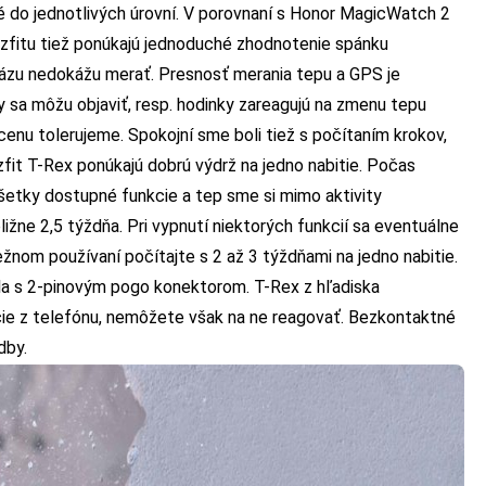
é do jednotlivých úrovní. V porovnaní s Honor MagicWatch 2
fitu tiež ponúkajú jednoduché zhodnotenie spánku
ázu nedokážu merať. Presnosť merania tepu a GPS je
y sa môžu objaviť, resp. hodinky zareagujú na zmenu tepu
enu tolerujeme. Spokojní sme boli tiež s počítaním krokov,
it T-Rex ponúkajú dobrú výdrž na jedno nabitie. Počas
šetky dostupné funkcie a tep sme si mimo aktivity
ližne 2,5 týždňa. Pri vypnutí niektorých funkcií sa eventuálne
žnom používaní počítajte s 2 až 3 týždňami na jedno nabitie.
la s 2-pinovým pogo konektorom. T-Rex z hľadiska
kácie z telefónu, nemôžete však na ne reagovať. Bezkontaktné
dby.