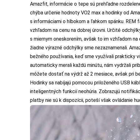
Amazfit, informácie o tepe sú prehľadne rozdelen
chýba určenie hodnoty VO2 max a hodinky od Amaz
s informáciami o hlbokom a ľahkom spánku. REM f
vzhľadom na cenu na dobrej úrovni. Určité odchýlk
s miernym oneskorením, avšak to im vzhľadom na c
žiadne výrazné odchýlky sme nezaznamenali. Amazf
bežného používania, keď sme využívali prakticky v
automaticky merali každú minútu, nám vydržali prib
môžete dostať na výdrž až 2 mesiace, avšak pri be
Hodinky sa nabíjajú pomocou priloženého USB káb
inteligentných funkcií neohúria. Zobrazujú notifi
platby nie sú k dispozícii, poteší však ovládanie hu