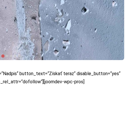
=“Nadpis“ button_text=“Získať teraz“ disable_button=“yes“
n_rel_attr=“dofollow“][joomdev-wpc-pros]