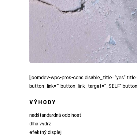
[joomdev-wpc-pros-cons disable_title=“yes“ title
button_link=““ button_link_target=“_SELF“ butto
VÝHODY
nadštandardná odolnosť
dlhá výdrž
efektný displej