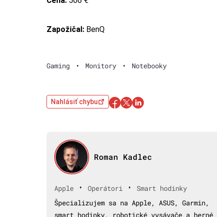
Cena:
506 €
Zapožičal:
BenQ
Gaming
•
Monitory
•
Notebooky
Nahlásiť chybu
Roman Kadlec
•
•
Apple
Operátori
Smart hodinky
Špecializujem sa na Apple, ASUS, Garmin,
smart hodinky, robotické vysávače a herné