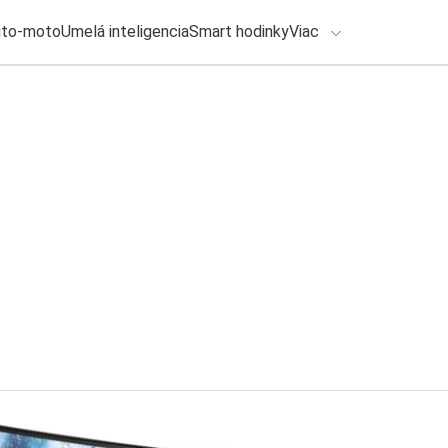
uto-moto
Umelá inteligencia
Smart hodinky
Viac
HLO BY VÁS ZAUJÍMAŤ
lačové správy
7. augusta 2026
•
2m
Tlačidlové AI tele
ADÁVANIA
to svoj dôvod
Zadajte frázu pre vyhľadanie
Katarína Šimková