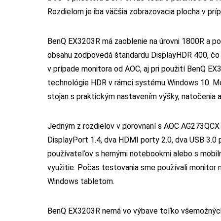
Rozdielom je iba väčšia zobrazovacia plocha v prí
BenQ EX3203R má zaoblenie na úrovni 1800R a p
obsahu zodpovedá štandardu DisplayHDR 400, čo v
v prípade monitora od AOC, aj pri použití BenQ E
technológie HDR v rámci systému Windows 10. Mon
stojan s praktickým nastavením výšky, natočenia a
Jedným z rozdielov v porovnaní s AOC AG273QCX 
DisplayPort 1.4, dva HDMI porty 2.0, dva USB 3.0
používateľov s hernými notebookmi alebo s mobiln
využitie. Počas testovania sme používali monitor n
Windows tabletom.
BenQ EX3203R nemá vo výbave toľko všemožných 