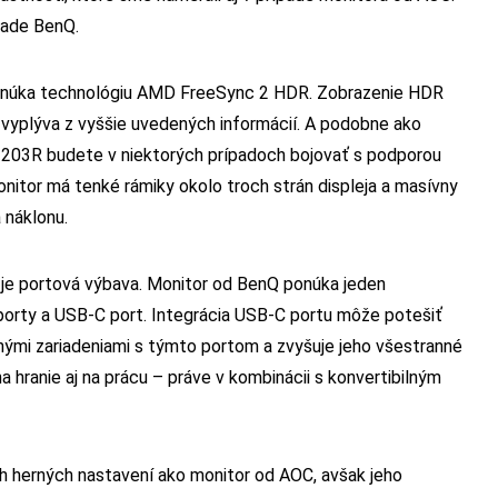
pade BenQ.
onúka technológiu AMD FreeSync 2 HDR. Zobrazenie HDR
yplýva z vyššie uvedených informácií. A podobne ako
X3203R budete v niektorých prípadoch bojovať s podporou
itor má tenké rámiky okolo troch strán displeja a masívny
 náklonu.
je portová výbava. Monitor od BenQ ponúka jeden
 porty a USB-C port. Integrácia USB-C portu môže potešiť
ými zariadeniami s týmto portom a zvyšuje jeho všestranné
a hranie aj na prácu – práve v kombinácii s konvertibilným
herných nastavení ako monitor od AOC, avšak jeho