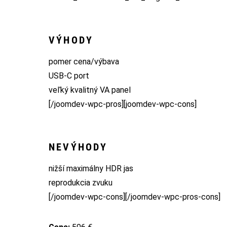
VÝHODY
pomer cena/výbava
USB-C port
veľký kvalitný VA panel
[/joomdev-wpc-pros][joomdev-wpc-cons]
NEVÝHODY
nižší maximálny HDR jas
reprodukcia zvuku
[/joomdev-wpc-cons][/joomdev-wpc-pros-cons]