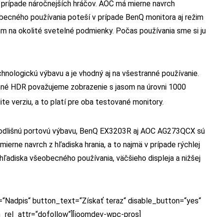
 v prípade náročnejších hráčov. AOC má mierne navrch
obecného používania poteší v prípade BenQ monitora aj režim
m na okolité svetelné podmienky. Počas používania sme si ju
hnologickú výbavu a je vhodný aj na všestranné používanie.
né HDR považujeme zobrazenie s jasom na úrovni 1000
te verziu, a to platí pre oba testované monitory.
hu odlišnú portovú výbavu, BenQ EX3203R aj AOC AG273QCX sú
rne navrch z hľadiska hrania, a to najmä v prípade rýchlej
adiska všeobecného používania, väčšieho displeja a nižšej
=“Nadpis“ button_text=“Získať teraz“ disable_button=“yes“
n_rel_attr=“dofollow“][joomdev-wpc-pros]