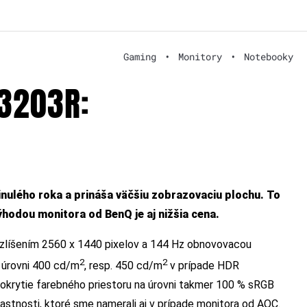
Gaming
•
Monitory
•
Notebooky
3203R:
nulého roka a prináša väčšiu zobrazovaciu plochu. To
odou monitora od BenQ je aj nižšia cena.
zlíšením 2560 x 1440 pixelov a 144 Hz obnovovacou
2
2
 úrovni 400 cd/m
, resp. 450 cd/m
v prípade HDR
pokrytie farebného priestoru na úrovni takmer 100 % sRGB
lastnosti, ktoré sme namerali aj v prípade monitora od AOC.