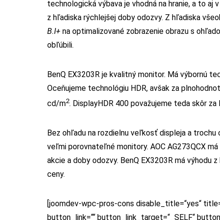
technologická výbava je vhodná na hranie, a to aj
z hľadiska rýchlejšej doby odozvy. Z hľadiska vše
B.I+
na optimalizované zobrazenie obrazu s ohľado
obľúbili.
BenQ EX3203R je kvalitný monitor. Má výbornú tec
Oceňujeme technológiu HDR, avšak za plnohodnot
2
cd/m
. DisplayHDR 400 považujeme teda skôr za li
Bez ohľadu na rozdielnu veľkosť displeja a troc
veľmi porovnateľné monitory. AOC AG273QCX má mie
akcie a doby odozvy. BenQ EX3203R má výhodu z hľ
ceny.
[joomdev-wpc-pros-cons disable_title=“yes“ title
button_link=““ button_link_target=“_SELF“ butto