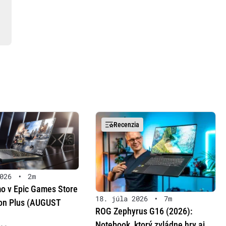
Recenzia
026
•
2m
o v Epic Games Store
18. júla 2026
•
7m
ion Plus (AUGUST
ROG Zephyrus G16 (2026):
Notebook, ktorý zvládne hry aj