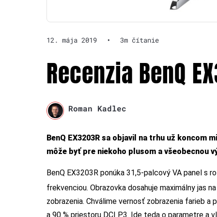
12. mája 2019
•
3m čítanie
Recenzia BenQ EX
Roman Kadlec
BenQ EX3203R sa objavil na trhu už koncom mi
môže byť pre niekoho plusom a všeobecnou výh
BenQ EX3203R ponúka 31,5-palcový VA panel s ro
frekvenciou. Obrazovka dosahuje maximálny jas na
zobrazenia. Chválime vernosť zobrazenia farieb a 
a 90 % priestoru DCI P3. Ide teda o parametre a v