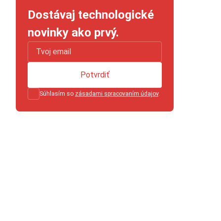
Dostávaj technologické
novinky ako prvý.
Potvrdiť
Súhlasím so
zásadami spracovaním údajov
.