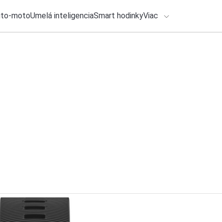
uto-moto
Umelá inteligencia
Smart hodinky
Viac
HLO BY VÁS ZAUJÍMAŤ
lačové správy
6. augusta 2026
•
3m
ADÁVANIA
Xiaomi pokračuje v
získate hodnotný d
Zadajte frázu pre vyhľadanie
Katarína Šimková