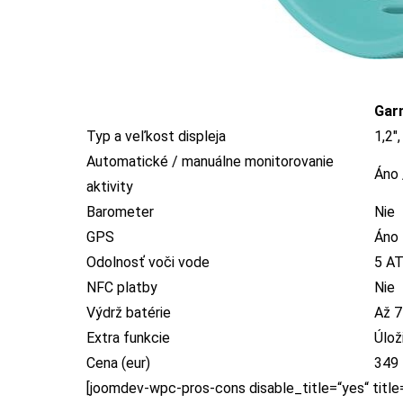
Gar
Typ a veľkost displeja
1,2″
Automatické / manuálne monitorovanie
Áno 
aktivity
Barometer
Nie
GPS
Áno
Odolnosť voči vode
5 A
NFC platby
Nie
Výdrž batérie
Až 7
Extra funkcie
Úlož
Cena (eur)
349
[joomdev-wpc-pros-cons disable_title=“yes“ title