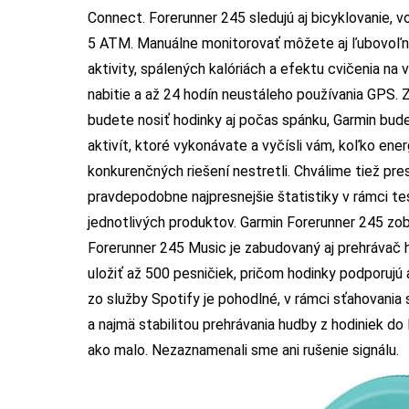
Connect. Forerunner 245 sledujú aj bicyklovanie, vo
5 ATM. Manuálne monitorovať môžete aj ľubovoľné i
aktivity, spálených kalóriách a efektu cvičenia na 
nabitie a až 24 hodín neustáleho používania GPS. 
budete nosiť hodinky aj počas spánku, Garmin bud
aktivít, ktoré vykonávate a vyčísli vám, koľko en
konkurenčných riešení nestretli. Chválime tiež pr
pravdepodobne najpresnejšie štatistiky v rámci tes
jednotlivých produktov. Garmin Forerunner 245 zobr
Forerunner 245 Music je zabudovaný aj prehrávač h
uložiť až 500 pesničiek, pričom hodinky podporujú
zo služby Spotify je pohodlné, v rámci sťahovania sa
a najmä stabilitou prehrávania hudby z hodiniek do
ako malo. Nezaznamenali sme ani rušenie signálu.