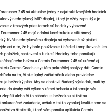
rerunner 245 sú aktuálne jedny z najatraktívnejších hodiniek
lcový nedotykový MIP displej, ktorý je vždy zapnutý a je
žívanie v tmavých priestoroch sú hodinky vybavené
Forerunner 245 majú odolnú konštrukciu a silikónový
ický. Kvôli nedotykovému displeju sú vybavené až piatimi
ejde ani o to, že by bolo používanie tlačidiel komplikované, len
 položiek, nastavení a funkcií. Hodinky toho ponúkajú
 začínajúceho bežca a Garmin Forerunner 245 sú určené aj
kciu Garmin Coach a systém pokročilej analýzy dát. Garmin
ľadu na to, či ste úplný začiatočník alebo pravidelne
uje bežecký plán. Aby sa dostavil žiadaný výsledok, mali by
berie do úvahy váš výkon v rámci behania a informuje vás
a zlepšili alebo či to náhodou s bežeckou aktivitou
 konkurenčné zariadenia, avšak v takto vysokej kvalite sme sa
 množstvo štatistík, ktoré vám ponúka aplikácia Garmin