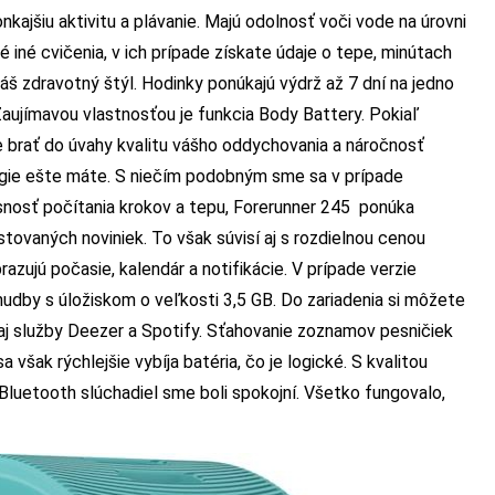
nkajšiu aktivitu a plávanie. Majú odolnosť voči vode na úrovni
né cvičenia, v ich prípade získate údaje o tepe, minútach
váš zdravotný štýl. Hodinky ponúkajú výdrž až 7 dní na jedno
Zaujímavou vlastnosťou je funkcia Body Battery. Pokiaľ
e brať do úvahy kvalitu vášho oddychovania a náročnosť
ergie ešte máte. S niečím podobným sme sa v prípade
esnosť počítania krokov a tepu, Forerunner 245 ponúka
tovaných noviniek. To však súvisí aj s rozdielnou cenou
azujú počasie, kalendár a notifikácie. V prípade verzie
udby s úložiskom o veľkosti 3,5 GB. Do zariadenia si môžete
 aj služby Deezer a Spotify. Sťahovanie zoznamov pesničiek
 však rýchlejšie vybíja batéria, čo je logické. S kvalitou
 Bluetooth slúchadiel sme boli spokojní. Všetko fungovalo,