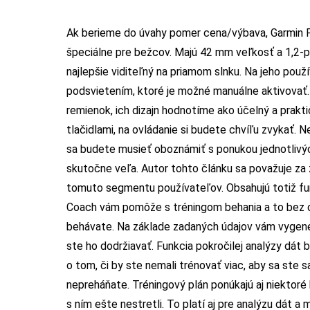
Ak berieme do úvahy pomer cena/výbava, Garmin Fo
špeciálne pre bežcov. Majú 42 mm veľkosť a 1,2-pa
najlepšie viditeľný na priamom slnku. Na jeho pou
podsvietením, ktoré je možné manuálne aktivovať. 
remienok, ich dizajn hodnotíme ako účelný a prakt
tlačidlami, na ovládanie si budete chvíľu zvykať. N
sa budete musieť oboznámiť s ponukou jednotlivých
skutočne veľa. Autor tohto článku sa považuje za
tomuto segmentu používateľov. Obsahujú totiž fun
Coach vám pomôže s tréningom behania a to bez oh
behávate. Na základe zadaných údajov vám vygener
ste ho dodržiavať. Funkcia pokročilej analýzy dát 
o tom, či by ste nemali trénovať viac, aby sa ste s
nepreháňate. Tréningový plán ponúkajú aj niektoré
s ním ešte nestretli. To platí aj pre analýzu dát a