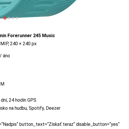
min Forerunner 245 Music
, MIP, 240 × 240 px
/ áno
TM
 dní, 24 hodín GPS
isko na hudbu, Spotify, Deezer
=“Nadpis“ button_text=“Získať teraz“ disable_button=“yes“