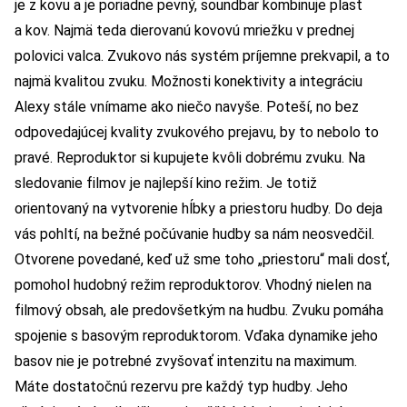
je z kovu a je poriadne pevný, soundbar kombinuje plast
a kov. Najmä teda dierovanú kovovú mriežku v prednej
polovici valca. Zvukovo nás systém príjemne prekvapil, a to
najmä kvalitou zvuku. Možnosti konektivity a integráciu
Alexy stále vnímame ako niečo navyše. Poteší, no bez
odpovedajúcej kvality zvukového prejavu, by to nebolo to
pravé. Reproduktor si kupujete kvôli dobrému zvuku. Na
sledovanie filmov je najlepší kino režim. Je totiž
orientovaný na vytvorenie hĺbky a priestoru hudby. Do deja
vás pohltí, na bežné počúvanie hudby sa nám neosvedčil.
Otvorene povedané, keď už sme toho „priestoru“ mali dosť,
pomohol hudobný režim reproduktorov. Vhodný nielen na
filmový obsah, ale predovšetkým na hudbu. Zvuku pomáha
spojenie s basovým reproduktorom. Vďaka dynamike jeho
basov nie je potrebné zvyšovať intenzitu na maximum.
Máte dostatočnú rezervu pre každý typ hudby. Jeho