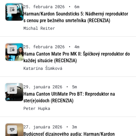
25. februára 2026
•
6m
Harman/Kardon Soundsticks 5: Nádherný reproduktor
s cenou pre bežného smrteľníka (RECENZIA)
Michal Reiter
25. februára 2026
•
4m
Hama Canton Mate Pro MK II: Špičkový reproduktor do
každej situácie (RECENZIA)
Katarína Šimková
29. januára 2026
•
5m
Hama Canton UltiMate Pro BT: Reproduktor na
ster(e)oidoch (RECENZIA)
Peter Hupka
27. januára 2026
•
3m
Budúcnosť dizajnového audia: Harman/Kardon