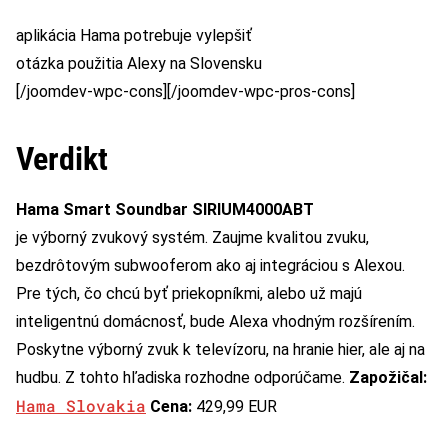
aplikácia Hama potrebuje vylepšiť
otázka použitia Alexy na Slovensku
[/joomdev-wpc-cons][/joomdev-wpc-pros-cons]
Verdikt
Hama Smart Soundbar SIRIUM4000ABT
je výborný zvukový systém. Zaujme kvalitou zvuku,
bezdrôtovým subwooferom ako aj integráciou s Alexou.
Pre tých, čo chcú byť priekopníkmi, alebo už majú
inteligentnú domácnosť, bude Alexa vhodným rozšírením.
Poskytne výborný zvuk k televízoru, na hranie hier, ale aj na
hudbu. Z tohto hľadiska rozhodne odporúčame.
Zapožičal:
Hama Slovakia
Cena:
429,99 EUR