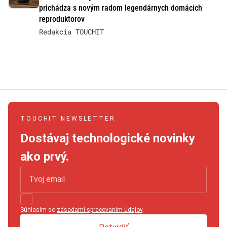
prichádza s novým radom legendárnych domácich
reproduktorov
Redakcia TOUCHIT
TOUCHIT NEWSLETTER
Dostávaj technologické novinky
ako prvý.
Súhlasím so
zásadami spracovaním údajov
.