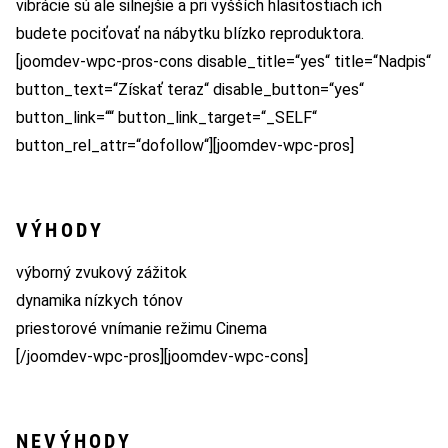
vibrácie sú ale silnejšie a pri vyšších hlasitostiach ich
budete pociťovať na nábytku blízko reproduktora.
[joomdev-wpc-pros-cons disable_title=“yes“ title=“Nadpis“
button_text=“Získať teraz“ disable_button=“yes“
button_link=““ button_link_target=“_SELF“
button_rel_attr=“dofollow“][joomdev-wpc-pros]
VÝHODY
výborný zvukový zážitok
dynamika nízkych tónov
priestorové vnímanie režimu Cinema
[/joomdev-wpc-pros][joomdev-wpc-cons]
NEVÝHODY