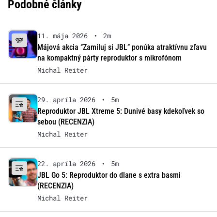
Podobné články
11. mája 2026
•
2m
Májová akcia ‘’Zamiluj si JBL’’ ponúka atraktívnu zľavu
na kompaktný párty reproduktor s mikrofónom
Michal Reiter
29. apríla 2026
•
5m
Reproduktor JBL Xtreme 5: Dunivé basy kdekoľvek so
sebou (RECENZIA)
Michal Reiter
22. apríla 2026
•
5m
JBL Go 5: Reproduktor do dlane s extra basmi
(RECENZIA)
Michal Reiter