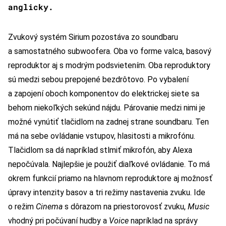
anglicky.
Zvukový systém Sirium pozostáva zo soundbaru
a samostatného subwoofera. Oba vo forme valca, basový
reproduktor aj s modrým podsvietením. Oba reproduktory
sú medzi sebou prepojené bezdrôtovo. Po vybalení
a zapojení oboch komponentov do elektrickej siete sa
behom niekoľkých sekúnd nájdu. Párovanie medzi nimi je
možné vynútiť tlačidlom na zadnej strane soundbaru. Ten
má na sebe ovládanie vstupov, hlasitosti a mikrofónu.
Tlačidlom sa dá napríklad stlmiť mikrofón, aby Alexa
nepočúvala. Najlepšie je použiť diaľkové ovládanie. To má
okrem funkcií priamo na hlavnom reproduktore aj možnosť
úpravy intenzity basov a tri režimy nastavenia zvuku. Ide
o režim
Cinema
s dôrazom na priestorovosť zvuku,
Music
vhodný pri počúvaní hudby a
Voice
napríklad na správy