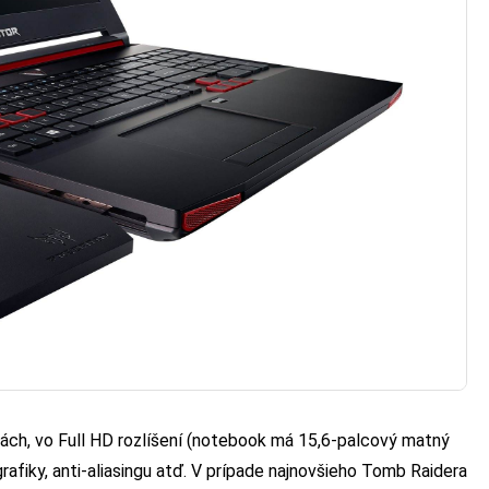
ách, vo Full HD rozlíšení (notebook má 15,6-palcový matný
grafiky, anti-aliasingu atď. V prípade najnovšieho Tomb Raidera