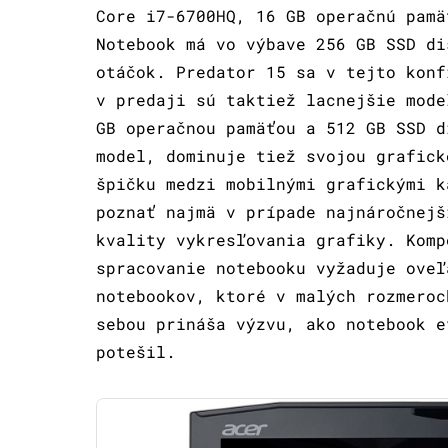
Core i7-6700HQ, 16 GB operačnú pamä
Notebook má vo výbave 256 GB SSD di
otáčok. Predator 15 sa v tejto konf
v predaji sú taktiež lacnejšie mode
GB operačnou pamäťou a 512 GB SSD d
model, dominuje tiež svojou grafick
špičku medzi mobilnými grafickými k
poznať najmä v prípade najnáročnejš
kvality vykresľovania grafiky. Komp
spracovanie notebooku vyžaduje oveľ
notebookov, ktoré v malých rozmeroc
sebou prináša výzvu, ako notebook e
potešil.