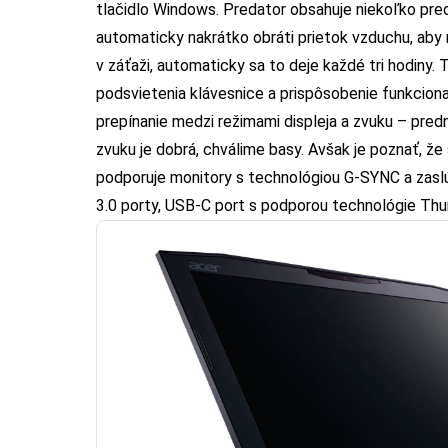
tlačidlo Windows. Predator obsahuje niekoľko pred
automaticky nakrátko obráti prietok vzduchu, aby
v záťaži, automaticky sa to deje každé tri hodiny
podsvietenia klávesnice a prispôsobenie funkcional
prepínanie medzi režimami displeja a zvuku – pred
zvuku je dobrá, chválime basy. Avšak je poznať, ž
podporuje monitory s technológiou G-SYNC a zaslúž
3.0 porty, USB-C port s podporou technológie Thu