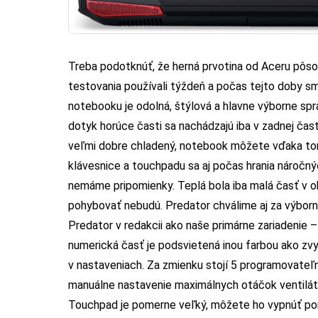
Treba podotknúť, že herná prvotina od Aceru pôs
testovania používali týždeň a počas tejto doby sm
notebooku je odolná, štýlová a hlavne výborne sp
dotyk horúce časti sa nachádzajú iba v zadnej čas
veľmi dobre chladený, notebook môžete vďaka to
klávesnice a touchpadu sa aj počas hrania náročný
nemáme pripomienky. Teplá bola iba malá časť v okol
pohybovať nebudú. Predator chválime aj za výbornú
Predator v redakcii ako naše primárne zariadenie – 
numerická časť je podsvietená inou farbou ako zvy
v nastaveniach. Za zmienku stojí 5 programovateľ
manuálne nastavenie maximálnych otáčok ventilátor
Touchpad je pomerne veľký, môžete ho vypnúť pomo