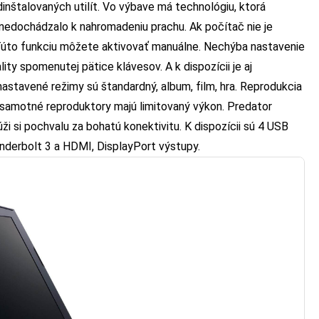
inštalovaných utilít. Vo výbave má technológiu, ktorá
 nedochádzalo k nahromadeniu prachu. Ak počítač nie je
. Túto funkciu môžete aktivovať manuálne. Nechýba nastavenie
ity spomenutej pätice klávesov. A k dispozícii je aj
nastavené režimy sú štandardný, album, film, hra. Reprodukcia
e samotné reproduktory majú limitovaný výkon. Predator
i si pochvalu za bohatú konektivitu. K dispozícii sú 4 USB
nderbolt 3 a HDMI, DisplayPort výstupy.