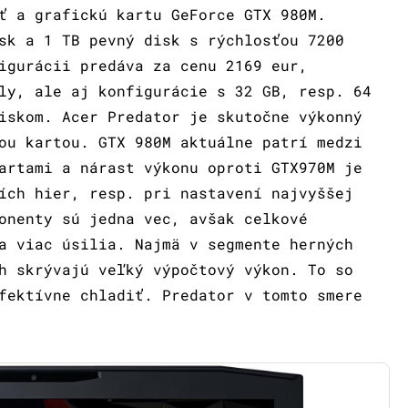
ť a grafickú kartu GeForce GTX 980M.
sk a 1 TB pevný disk s rýchlosťou 7200
igurácii predáva za cenu 2169 eur,
ly, ale aj konfigurácie s 32 GB, resp. 64
iskom. Acer Predator je skutočne výkonný
ou kartou. GTX 980M aktuálne patrí medzi
artami a nárast výkonu oproti GTX970M je
ích hier, resp. pri nastavení najvyššej
onenty sú jedna vec, avšak celkové
a viac úsilia. Najmä v segmente herných
h skrývajú veľký výpočtový výkon. To so
fektívne chladiť. Predator v tomto smere