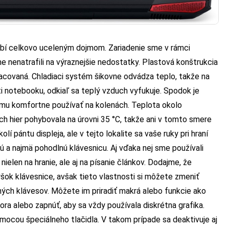
obí celkovo uceleným dojmom. Zariadenie sme v rámci
e nenatrafili na výraznejšie nedostatky. Plastová konštrukcia
racovaná. Chladiaci systém šikovne odvádza teplo, takže na
ti notebooku, odkiaľ sa teplý vzduch vyfukuje. Spodok je
mu komfortne používať na kolenách. Teplota okolo
ch hier pohybovala na úrovni 35 °C, takže ani v tomto smere
í pántu displeja, ale v tejto lokalite sa vaše ruky pri hraní
 a najmä pohodlnú klávesnicu. Aj vďaka nej sme používali
nielen na hranie, ale aj na písanie článkov. Dodajme, že
šok klávesnice, avšak tieto vlastnosti si môžete zmeniť
ných klávesov. Môžete im priradiť makrá alebo funkcie ako
a alebo zapnúť, aby sa vždy používala diskrétna grafika.
cou špeciálneho tlačidla. V takom prípade sa deaktivuje aj