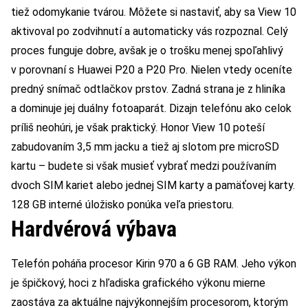
tiež odomykanie tvárou. Môžete si nastaviť, aby sa View 10
aktivoval po zodvihnutí a automaticky vás rozpoznal. Celý
proces funguje dobre, avšak je o trošku menej spoľahlivý
v porovnaní s Huawei P20 a P20 Pro. Nielen vtedy oceníte
predný snímač odtlačkov prstov. Zadná strana je z hliníka
a dominuje jej duálny fotoaparát. Dizajn telefónu ako celok
príliš neohúri, je však praktický. Honor View 10 poteší
zabudovaním 3,5 mm jacku a tiež aj slotom pre microSD
kartu – budete si však musieť vybrať medzi používaním
dvoch SIM kariet alebo jednej SIM karty a pamäťovej karty.
128 GB interné úložisko ponúka veľa priestoru.
Hardvérová výbava
Telefón poháňa procesor Kirin 970 a 6 GB RAM. Jeho výkon
je špičkový, hoci z hľadiska grafického výkonu mierne
zaostáva za aktuálne najvýkonnejším procesorom, ktorým