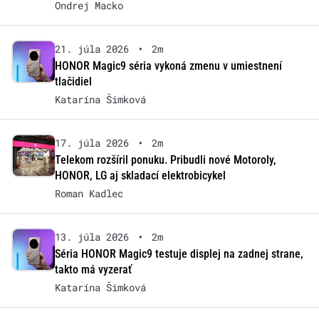
Ondrej Macko
21. júla 2026
•
2m
HONOR Magic9 séria vykoná zmenu v umiestnení
tlačidiel
Katarína Šimková
17. júla 2026
•
2m
Telekom rozšíril ponuku. Pribudli nové Motoroly,
HONOR, LG aj skladací elektrobicykel
Roman Kadlec
13. júla 2026
•
2m
Séria HONOR Magic9 testuje displej na zadnej strane,
takto má vyzerať
Katarína Šimková