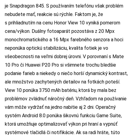
je Snapdragon 845. S používaním telefónu však problém
nebudete mať, reakcie sú rýchle. Faktom je, že
s prihliadnutím na cenu Honor View 10 vyniká pomerom
cena/výkon. Duálny fotoaparát pozostáva z 20 Mpx
monochromatického a 16 Mpx farebného senzora a hoci
neponúka optickú stabilizáciu, kvalita fotiek je vo
všeobecnosti na veľmi dobrej úrovni. V porovnaní s Mate
10 Pro či Huawei P20 Pro si všimnete trochu bledšie
podanie farieb a niekedy o niečo horší dynamický kontrast,
ale množstvo zachytených detailov na fotkách poteší.
View 10 ponúka 3750 mAh batériu, ktorá by mala bez
problémov zvládnuť náročný deň. Vzhľadom na používanie
vám môže vydržať na jedno nabitie aj 2 dni. Operačný
systém Android 8.0 ponúka šikovnú funkciu Game Suite,
ktorá umožňuje optimalizovať výkon pri hraní a vypnúť
systémové tlačidlá či notifikácie. Ak sa radi hráte, túto