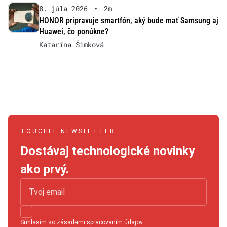
8. júla 2026
•
2m
HONOR pripravuje smartfón, aký bude mať Samsung aj
Huawei, čo ponúkne?
Katarína Šimková
TOUCHIT NEWSLETTER
Dostávaj technologické novinky
ako prvý.
Súhlasím so
zásadami spracovaním údajov
.