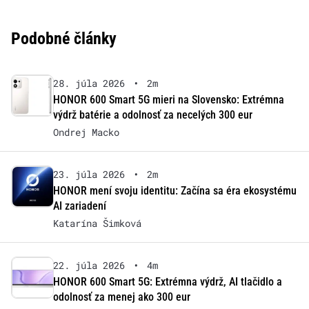
Podobné články
28. júla 2026
•
2m
HONOR 600 Smart 5G mieri na Slovensko: Extrémna
výdrž batérie a odolnosť za necelých 300 eur
Ondrej Macko
23. júla 2026
•
2m
HONOR mení svoju identitu: Začína sa éra ekosystému
AI zariadení
Katarína Šimková
22. júla 2026
•
4m
HONOR 600 Smart 5G: Extrémna výdrž, AI tlačidlo a
odolnosť za menej ako 300 eur