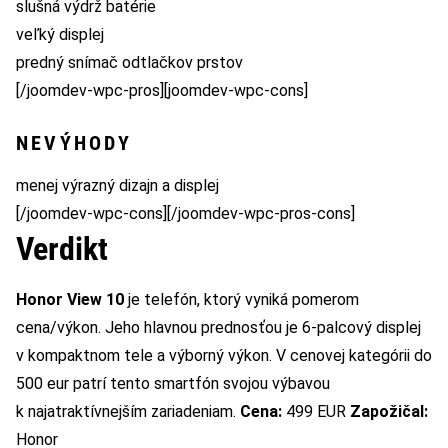
slušná výdrž batérie
veľký displej
predný snímač odtlačkov prstov
[/joomdev-wpc-pros][joomdev-wpc-cons]
NEVÝHODY
menej výrazný dizajn a displej
[/joomdev-wpc-cons][/joomdev-wpc-pros-cons]
Verdikt
Honor View 10
je telefón, ktorý vyniká pomerom
cena/výkon. Jeho hlavnou prednosťou je 6-palcový displej
v kompaktnom tele a výborný výkon. V cenovej kategórii do
500 eur patrí tento smartfón svojou výbavou
k najatraktívnejším zariadeniam.
Cena:
499 EUR
Zapožičal:
Honor