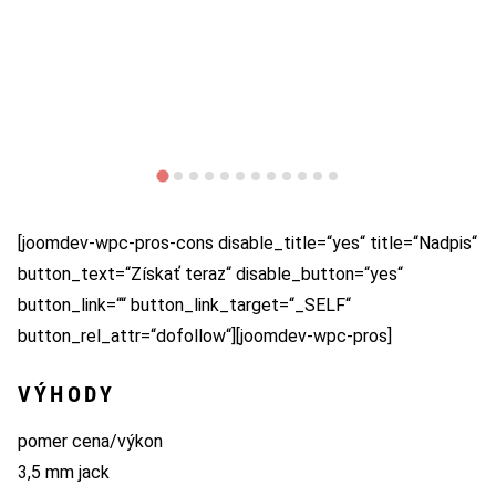
[joomdev-wpc-pros-cons disable_title=“yes“ title=“Nadpis“
button_text=“Získať teraz“ disable_button=“yes“
button_link=““ button_link_target=“_SELF“
button_rel_attr=“dofollow“][joomdev-wpc-pros]
VÝHODY
pomer cena/výkon
3,5 mm jack