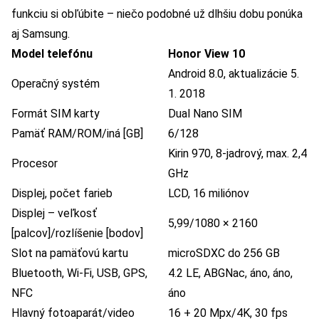
funkciu si obľúbite – niečo podobné už dlhšiu dobu ponúka
aj Samsung.
Model telefónu
Honor View 10
Android 8.0, aktualizácie 5.
Operačný systém
1. 2018
Formát SIM karty
Dual Nano SIM
Pamäť RAM/ROM/iná [GB]
6/128
Kirin 970, 8-jadrový, max. 2,4
Procesor
GHz
Displej, počet farieb
LCD, 16 miliónov
Displej – veľkosť
5,99/1080 × 2160
[palcov]/rozlíšenie [bodov]
Slot na pamäťovú kartu
microSDXC do 256 GB
Bluetooth, Wi-Fi, USB, GPS,
4.2 LE, ABGNac, áno, áno,
NFC
áno
Hlavný fotoaparát/video
16 + 20 Mpx/4K, 30 fps