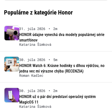
Populárne z kategórie Honor
31. júla 2026
•
2m
HONOR údajne vynechá dva modely populárnej série
smartfónov
Katarína Šimková
30. júla 2026
•
5m
HONOR Watch 6: Krásne hodinky s dlhou výdržou, no
jedna vec mi výrazne chýba (RECENZIA)
Roman Kadlec
30. júla 2026
•
2m
HONOR už o pár dní predstaví operačný systém
MagicOS 11
Katarína Šimková