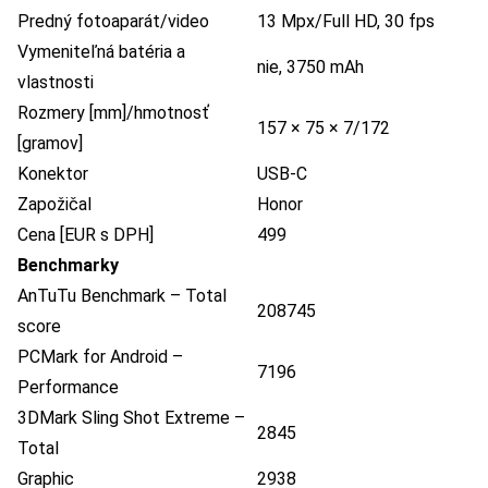
Predný fotoaparát/video
13 Mpx/Full HD, 30 fps
Vymeniteľná batéria a
nie, 3750 mAh
vlastnosti
Rozmery [mm]/hmotnosť
157 × 75 × 7/172
[gramov]
Konektor
USB-C
Zapožičal
Honor
Cena [EUR s DPH]
499
Benchmarky
AnTuTu Benchmark – Total
208745
score
PCMark for Android –
7196
Performance
3DMark Sling Shot Extreme –
2845
Total
Graphic
2938