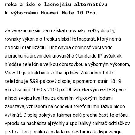
roka a ide o lacnejšiu alternatívu
k výbornému Huawei Mate 10 Pro.
Za výrazne nižšiu cenu získate rovnako veľký displej,
rovnaký výkon a o trošku slabší fotoaparát, ktorý nemá
optickú stabilizáciu. Tiež chýba odolnosť voči vode
a prachu na úrovni deklarovaného štandardu IP, avšak ak
hľadáte telefón s veľkou obrazovkou a výborným výkonom,
View 10 je atraktívna voľba aj dnes. Základom tohto
telefónu je 5,99-palcový displej s pomerom strán 18 : 9
a rozlíšením 1080 × 2160 px. Obrazovka využíva IPS panel
a hoci svojou kvalitou za drahšími vlajkovými loďami
zaostáva, vzhľadom na cenovku telefónu mu ťažko niečo
vytknúť. Displej pokrýva takmer celú prednú časť telefónu,
vpredu sa nachádza aj rýchly a spoľahlivý snímač odtlačkov
prstov. Ten ponúka aj ovládanie gestami a k dispozícii je