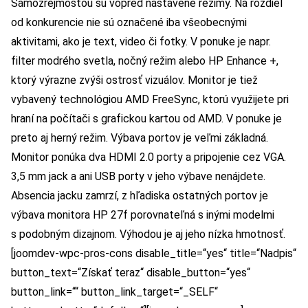
Samozrejmosťou sú vopred nastavené režimy. Na rozdiel
od konkurencie nie sú označené iba všeobecnými
aktivitami, ako je text, video či fotky. V ponuke je napr.
filter modrého svetla, nočný režim alebo HP Enhance +,
ktorý výrazne zvýši ostrosť vizuálov. Monitor je tiež
vybavený technológiou AMD FreeSync, ktorú využijete pri
hraní na počítači s grafickou kartou od AMD. V ponuke je
preto aj herný režim. Výbava portov je veľmi základná.
Monitor ponúka dva HDMI 2.0 porty a pripojenie cez VGA.
3,5 mm jack a ani USB porty v jeho výbave nenájdete.
Absencia jacku zamrzí, z hľadiska ostatných portov je
výbava monitora HP 27f porovnateľná s inými modelmi
s podobným dizajnom. Výhodou je aj jeho nízka hmotnosť.
[joomdev-wpc-pros-cons disable_title=“yes“ title=“Nadpis“
button_text=“Získať teraz“ disable_button=“yes“
button_link=““ button_link_target=“_SELF“