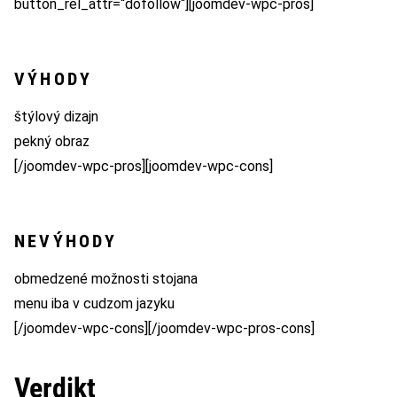
button_rel_attr=“dofollow“][joomdev-wpc-pros]
VÝHODY
štýlový dizajn
pekný obraz
[/joomdev-wpc-pros][joomdev-wpc-cons]
NEVÝHODY
obmedzené možnosti stojana
menu iba v cudzom jazyku
[/joomdev-wpc-cons][/joomdev-wpc-pros-cons]
Verdikt