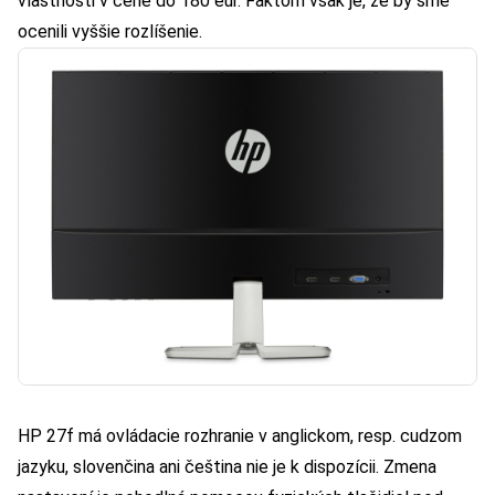
vlastnosti v cene do 180 eur. Faktom však je, že by sme
ocenili vyššie rozlíšenie.
HP 27f má ovládacie rozhranie v anglickom, resp. cudzom
jazyku, slovenčina ani čeština nie je k dispozícii. Zmena