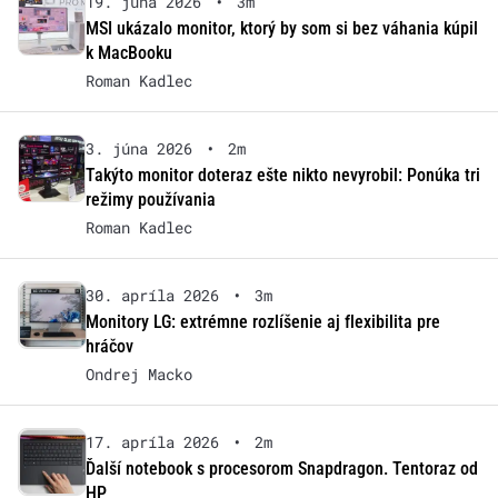
19. júna 2026
•
3m
MSI ukázalo monitor, ktorý by som si bez váhania kúpil
k MacBooku
Roman Kadlec
3. júna 2026
•
2m
Takýto monitor doteraz ešte nikto nevyrobil: Ponúka tri
režimy používania
Roman Kadlec
30. apríla 2026
•
3m
Monitory LG: extrémne rozlíšenie aj flexibilita pre
hráčov
Ondrej Macko
17. apríla 2026
•
2m
Ďalší notebook s procesorom Snapdragon. Tentoraz od
HP