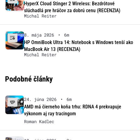
HyperX Cloud Stinger 2 Wireless: Bezdrôtové
slúchadlá pre hráčov za dobrú cenu (RECENZIA)
Michal Reiter
8. mája 2026
•
6m
HP OmniBook Ultra 14: Notebook s Windows tenší ako
MacBook Air 13 (RECENZIA)
Michal Reiter
Podobné články
24. júna 2026
•
6m
AMD má čierneho koňa trhu: RDNA 4 prekvapuje
výkonom aj ray tracingom
Roman Kadlec