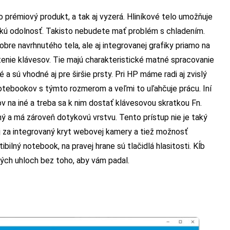
rémiový produkt, a tak aj vyzerá. Hliníkové telo umožňuje
okú odolnosť. Takisto nebudete mať problém s chladením.
bre navrhnutého tela, ale aj integrovanej grafiky priamo na
nie klávesov. Tie majú charakteristické matné spracovanie
 a sú vhodné aj pre širšie prsty. Pri HP máme radi aj zvislý
notebookov s týmto rozmerom a veľmi to uľahčuje prácu. Iní
v na iné a treba sa k nim dostať klávesovou skratkou Fn.
ný a má zároveň dotykovú vrstvu. Tento prístup nie je taký
j za integrovaný kryt webovej kamery a tiež možnosť
bilný notebook, na pravej hrane sú tlačidlá hlasitosti. Kĺb
kých uhloch bez toho, aby vám padal.