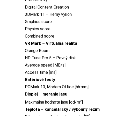
Digital Content Creation
3DMark 11 – Herný výkon
Graphics score
Physics score
Combined score
VR Mark – Virtuálna realita
Orange Room
HD Tune Pro 5 – Pevný disk
Average speed [MB/s]
Access time [ms]
Batériové testy
PCMark 10, Modern Office [hh:mm]
Displej – meranie jasu
2
Maximálna hodnota jasu [cd/m
]
Teplota – kancelársky / výkonný režim