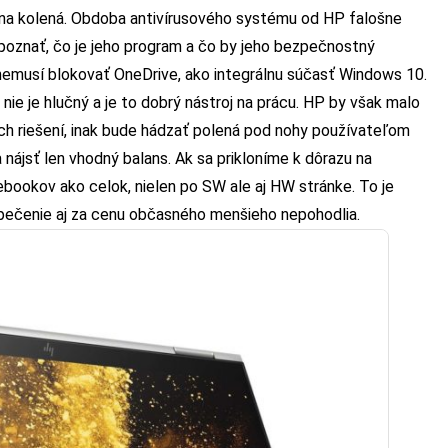
 na kolená. Obdoba antivírusového systému od HP falošne
zpoznať, čo je jeho program a čo by jeho bezpečnostný
nemusí blokovať OneDrive, ako integrálnu súčasť Windows 10.
nie je hlučný a je to dobrý nástroj na prácu. HP by však malo
ých riešení, inak bude hádzať polená pod nohy používateľom
nájsť len vhodný balans. Ak sa prikloníme k dôrazu na
bookov ako celok, nielen po SW ale aj HW stránke. To je
zpečenie aj za cenu občasného menšieho nepohodlia.