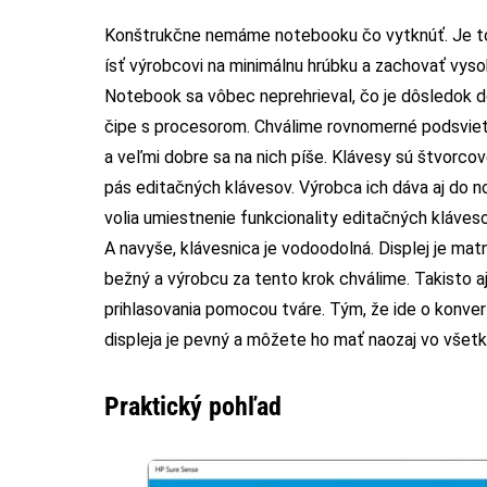
Konštrukčne nemáme notebooku čo vytknúť. Je to p
ísť výrobcovi na minimálnu hrúbku a zachovať vys
Notebook sa vôbec neprehrieval, čo je dôsledok do
čipe s procesorom. Chválime rovnomerné podsviete
a veľmi dobre sa na nich píše. Klávesy sú štvorcové
pás editačných klávesov. Výrobca ich dáva aj do 
volia umiestnenie funkcionality editačných kláveso
A navyše, klávesnica je vodoodolná. Displej je mat
bežný a výrobcu za tento krok chválime. Takisto a
prihlasovania pomocou tváre. Tým, že ide o konverti
displeja je pevný a môžete ho mať naozaj vo všet
Praktický pohľad