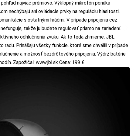
a pohľad najviac prémiovo. Výklopný mikrofón ponúka
čom nechýbajú ani ovládacie prvky na reguláciu hlasitosti,
omunikácie s ostatnými hráčmi. V prípade pripojenia cez
 nefunguje, takže ju budete regulovať priamo na zariadení.
aktívneho odhlučnenia zvuku. Ak to teda zhrnieme, JBL
radu. Prinášajú všetky funkcie, ktoré sme chválili v prípade
lučnenie a možnosť bezdrôtového pripojenia. Výdrž batérie
hodín. Zapožičal:
www.jbl.sk
Cena: 199 €