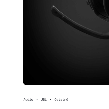
Audio
•
JBL
•
Ostatné