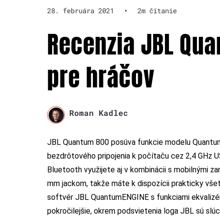
28. februára 2021
•
2m čítanie
Recenzia JBL Qua
pre hráčov
Roman Kadlec
JBL Quantum 800 posúva funkcie modelu
Quantu
bezdrôtového pripojenia k počítaču cez 2,4 GHz US
Bluetooth využijete aj v kombinácii s mobilnými zar
mm jackom, takže máte k dispozícii prakticky všetk
softvér JBL QuantumENGINE s funkciami ekvalizéra
pokročilejšie, okrem podsvietenia loga JBL sú sl