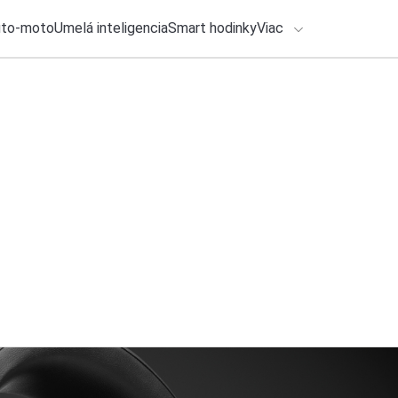
uto-moto
Umelá inteligencia
Smart hodinky
Viac
HLO BY VÁS ZAUJÍMAŤ
lačové správy
31. júla 2026
•
2m
ADÁVANIA
Google vylepšil AI
Michal Reiter
Zadajte frázu pre vyhľadanie