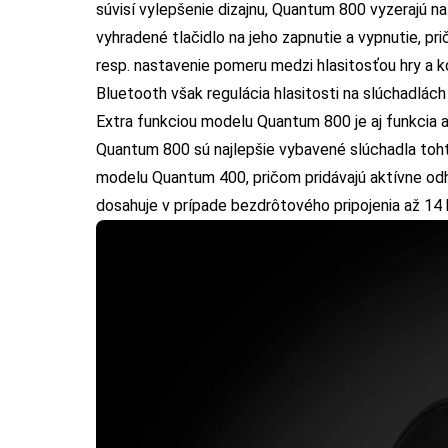
súvisí vylepšenie dizajnu, Quantum 800 vyzerajú n
vyhradené tlačidlo na jeho zapnutie a vypnutie, pri
resp. nastavenie pomeru medzi hlasitosťou hry a k
Bluetooth však regulácia hlasitosti na slúchadlách
Extra funkciou modelu Quantum 800 je aj funkcia 
Quantum 800 sú najlepšie vybavené slúchadla tohto 
modelu Quantum 400, pričom pridávajú aktívne odh
dosahuje v prípade bezdrôtového pripojenia až 14 