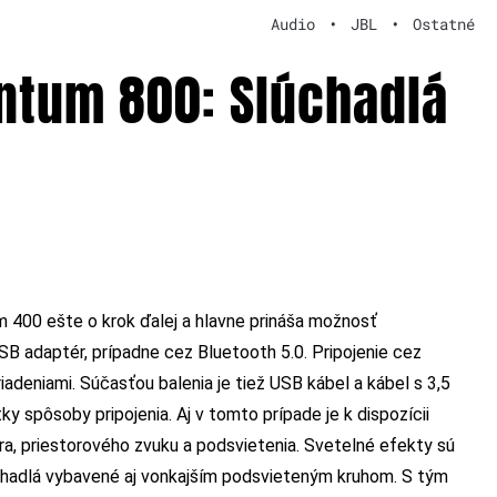
Audio
•
JBL
•
Ostatné
ntum 800: Slúchadlá
m 400
ešte o krok ďalej a hlavne prináša možnosť
B adaptér, prípadne cez Bluetooth 5.0. Pripojenie cez
iadeniami. Súčasťou balenia je tiež USB kábel a kábel s 3,5
y spôsoby pripojenia. Aj v tomto prípade je k dispozícii
, priestorového zvuku a podsvietenia. Svetelné efekty sú
úchadlá vybavené aj vonkajším podsvieteným kruhom. S tým