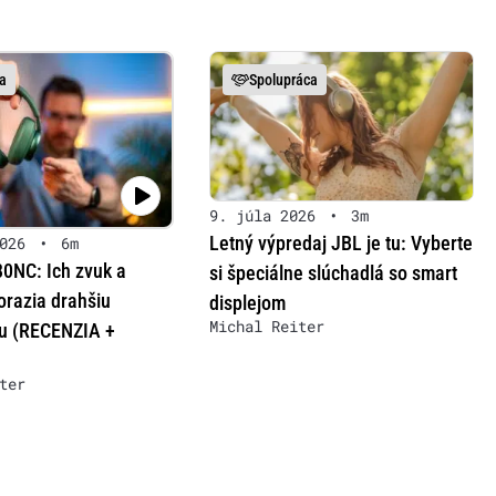
a
Spolupráca
9. júla 2026
•
3m
Letný výpredaj JBL je tu: Vyberte
026
•
6m
80NC: Ich zvuk a
si špeciálne slúchadlá so smart
orazia drahšiu
displejom
Michal Reiter
u (RECENZIA +
ter