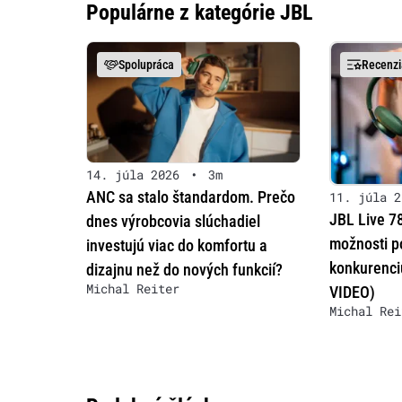
Populárne z kategórie JBL
Spolupráca
Recenzi
14. júla 2026
•
3m
ANC sa stalo štandardom. Prečo
11. júla 2
JBL Live 7
dnes výrobcovia slúchadiel
možnosti p
investujú viac do komfortu a
konkurenci
dizajnu než do nových funkcií?
Michal Reiter
VIDEO)
Michal Rei