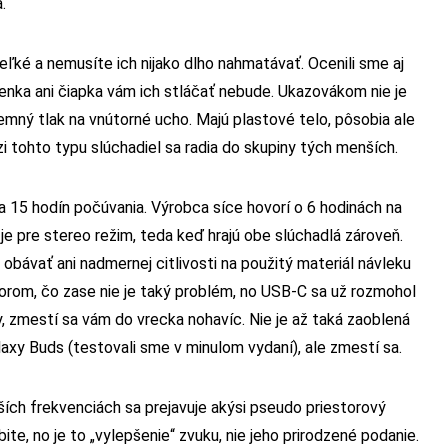
.
veľké a nemusíte ich nijako dlho nahmatávať. Ocenili sme aj
elenka ani čiapka vám ich stláčať nebude. Ukazovákom nie je
emný tlak na vnútorné ucho. Majú plastové telo, pôsobia ale
 tohto typu slúchadiel sa radia do skupiny tých menších.
 na 15 hodín počúvania. Výrobca síce hovorí o 6 hodinách na
je pre stereo režim, teda keď hrajú obe slúchadlá zároveň.
 obávať ani nadmernej citlivosti na použitý materiál návleku
orom, čo zase nie je taký problém, no USB-C sa už rozmohol
y, zmestí sa vám do vrecka nohavíc. Nie je až taká zaoblená
axy Buds (testovali sme v minulom vydaní), ale zmestí sa.
ích frekvenciách sa prejavuje akýsi pseudo priestorový
te, no je to „vylepšenie“ zvuku, nie jeho prirodzené podanie.