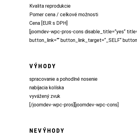
Kvalita reprodukcie
Pomer cena / celkové možnosti
Cena [EUR s DPH]
[joomdev-wpc-pros-cons disable_title=“yes“ title
button_link=““ button_link_target=“_SELF“ butto
VÝHODY
spracovanie a pohodlné nosenie
nabíjacia kolíska
vyvážený zvuk
[/joomdev-wpc-pros][joomdev-wpc-cons]
NEVÝHODY