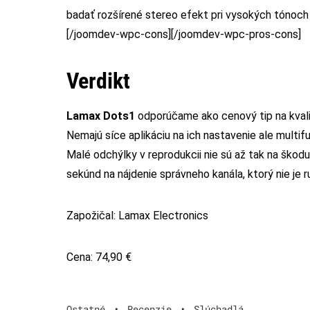
badať rozšírené stereo efekt pri vysokých tónoch
[/joomdev-wpc-cons][/joomdev-wpc-pros-cons]
Verdikt
Lamax Dots1
odporúčame ako cenový tip na kvali
Nemajú síce aplikáciu na ich nastavenie ale multif
Malé odchýlky v reprodukcii nie sú až tak na škodu.
sekúnd na nájdenie správneho kanála, ktorý nie je r
Zapožičal: Lamax Electronics
Cena: 74,90 €
Ostatné
•
Recenzie
•
Slúchadlá