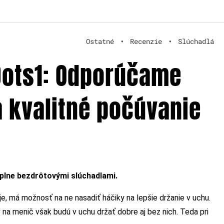
Ostatné
•
Recenzie
•
Slúchadlá
Dots1: Odporúčame
a kvalitné počúvanie
úplne bezdrôtovými slúchadlami.
je, má možnosť na ne nasadiť háčiky na lepšie držanie v uchu.
na menič však budú v uchu držať dobre aj bez nich. Teda pri