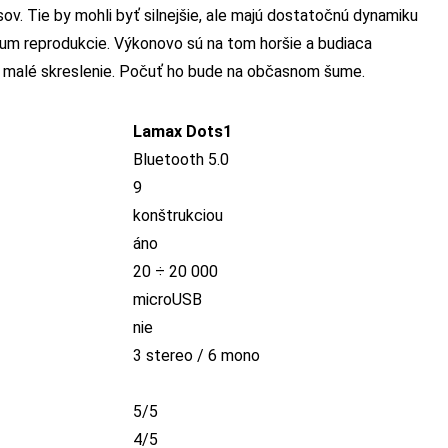
ov. Tie by mohli byť silnejšie, ale majú dostatočnú dynamiku
rum reprodukcie. Výkonovo sú na tom horšie a budiaca
ť malé skreslenie. Počuť ho bude na občasnom šume.
Lamax Dots1
Bluetooth 5.0
9
konštrukciou
áno
20 ÷ 20 000
microUSB
nie
3 stereo / 6 mono
5/5
4/5