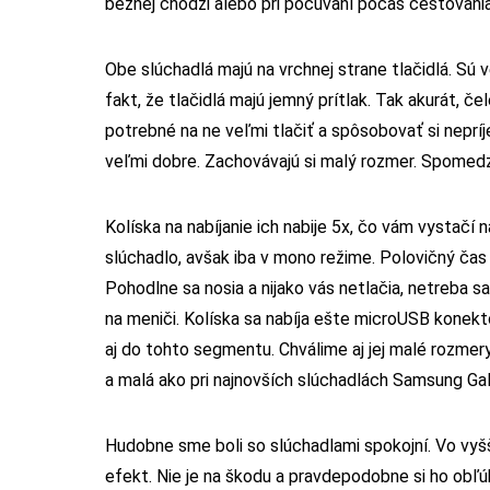
bežnej chôdzi alebo pri počúvaní počas cestovania
Obe slúchadlá majú na vrchnej strane tlačidlá. Sú 
fakt, že tlačidlá majú jemný prítlak. Tak akurát, č
potrebné na ne veľmi tlačiť a spôsobovať si nepríj
veľmi dobre. Zachovávajú si malý rozmer. Spomedzi
Kolíska na nabíjanie ich nabije 5x, čo vám vystačí
slúchadlo, avšak iba v mono režime. Polovičný čas 
Pohodlne sa nosia a nijako vás netlačia, netreba sa
na meniči. Kolíska sa nabíja ešte microUSB konekt
aj do tohto segmentu. Chválime aj jej malé rozmer
a malá ako pri najnovších slúchadlách Samsung Gal
Hudobne sme boli so slúchadlami spokojní. Vo vyšš
efekt. Nie je na škodu a pravdepodobne si ho obľúbi