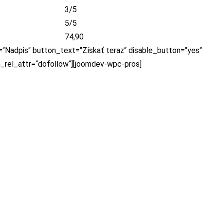
3/5
5/5
74,90
=“Nadpis“ button_text=“Získať teraz“ disable_button=“yes“
n_rel_attr=“dofollow“][joomdev-wpc-pros]