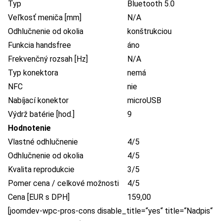
Typ
Bluetooth 5.0
Veľkosť meniča [mm]
N/A
Odhlučnenie od okolia
konštrukciou
Funkcia handsfree
áno
Frekvenčný rozsah [Hz]
N/A
Typ konektora
nemá
NFC
nie
Nabíjací konektor
microUSB
Výdrž batérie [hod.]
9
Hodnotenie
Vlastné odhlučnenie
4/5
Odhlučnenie od okolia
4/5
Kvalita reprodukcie
3/5
Pomer cena / celkové možnosti
4/5
Cena [EUR s DPH]
159,00
[joomdev-wpc-pros-cons disable_title=“yes“ title=“Nadpis“