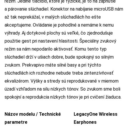
režim. Jediné tlačidlo, ktoré je fyzické, je to na zapnutie
a párovanie slúchadiel. Konektor na nabíjanie microUSB nám
až tak neprekážal, v malých slúchadlách ho ešte
akceptujeme. Ovládanie je pohodlné a nemáme k nemu
výhrady. Aj dotykové plochy sú veľké, čo zjednodušuje
použitie gest pri nastavení hlasitosti. Špeciálny zvukový
režim sa nám nepodarilo aktivovať. Komu tento typ
slúchadiel drží v ušiach dobre, bude spokojný so silným
zvukom. Prekvapivo máte silné basy a pri týchto
slúchadlách ich rozhodne nebude treba zintenzívňovať
ekvalizérom. Výšky a stredy sú reprodukované v miernom
úzadí vzhľadom na silu nízkych tónov. So zvukom sme boli
spokojní a reprodukcia nízkych tónov je pri cvičení žiaduca.
Názov modelu / Technické
LegacyOne Wireless
parametre
Earphones