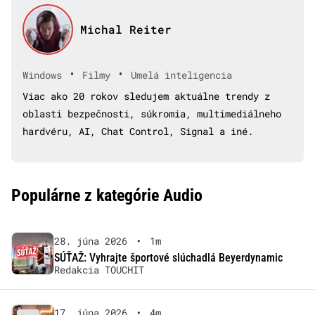
Michal Reiter
•
•
Windows
Filmy
Umelá inteligencia
Viac ako 20 rokov sledujem aktuálne trendy z
oblasti bezpečnosti, súkromia, multimediálneho
hardvéru, AI, Chat Control, Signal a iné.
Populárne z kategórie Audio
28. júna 2026
•
1m
SÚŤAŽ: Vyhrajte športové slúchadlá Beyerdynamic
Redakcia TOUCHIT
17. júna 2026
•
4m