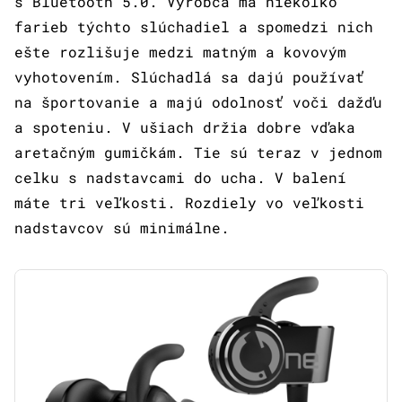
s Bluetooth 5.0. Výrobca má niekoľko
farieb týchto slúchadiel a spomedzi nich
ešte rozlišuje medzi matným a kovovým
vyhotovením. Slúchadlá sa dajú používať
na športovanie a majú odolnosť voči dažďu
a spoteniu. V ušiach držia dobre vďaka
aretačným gumičkám. Tie sú teraz v jednom
celku s nadstavcami do ucha. V balení
máte tri veľkosti. Rozdiely vo veľkosti
nadstavcov sú minimálne.