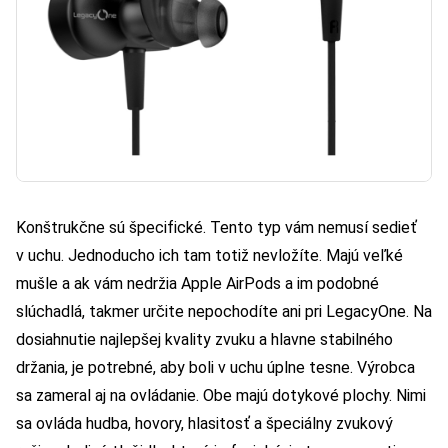
Konštrukčne sú špecifické. Tento typ vám nemusí sedieť
v uchu. Jednoducho ich tam totiž nevložíte. Majú veľké
mušle a ak vám nedržia Apple AirPods a im podobné
slúchadlá, takmer určite nepochodíte ani pri LegacyOne. Na
dosiahnutie najlepšej kvality zvuku a hlavne stabilného
držania, je potrebné, aby boli v uchu úplne tesne. Výrobca
sa zameral aj na ovládanie. Obe majú dotykové plochy. Nimi
sa ovláda hudba, hovory, hlasitosť a špeciálny zvukový