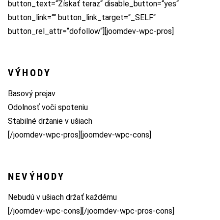
button_text=“Získať teraz“ disable_button=“yes“
button_link=““ button_link_target=“_SELF“
button_rel_attr=“dofollow“][joomdev-wpc-pros]
VÝHODY
Basový prejav
Odolnosť voči spoteniu
Stabilné držanie v ušiach
[/joomdev-wpc-pros][joomdev-wpc-cons]
NEVÝHODY
Nebudú v ušiach držať každému
[/joomdev-wpc-cons][/joomdev-wpc-pros-cons]