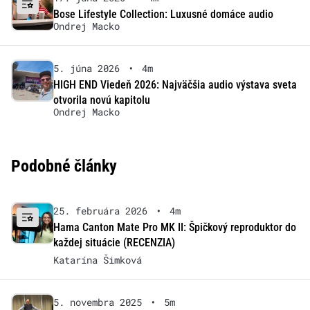
Bose Lifestyle Collection: Luxusné domáce audio
Ondrej Macko
5. júna 2026
•
4m
HIGH END Viedeň 2026: Najväčšia audio výstava sveta
otvorila novú kapitolu
Ondrej Macko
Podobné články
25. februára 2026
•
4m
Hama Canton Mate Pro MK II: Špičkový reproduktor do
každej situácie (RECENZIA)
Katarína Šimková
5. novembra 2025
•
5m