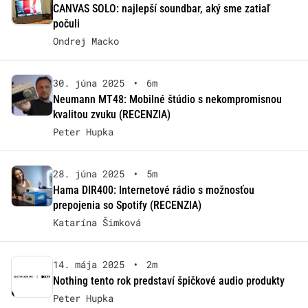
CANVAS SOLO: najlepší soundbar, aký sme zatiaľ
počuli
Ondrej Macko
30. júna 2025
•
6m
Neumann MT48: Mobilné štúdio s nekompromisnou
kvalitou zvuku (RECENZIA)
Peter Hupka
28. júna 2025
•
5m
Hama DIR400: Internetové rádio s možnosťou
prepojenia so Spotify (RECENZIA)
Katarína Šimková
14. mája 2025
•
2m
Nothing tento rok predstaví špičkové audio produkty
Peter Hupka