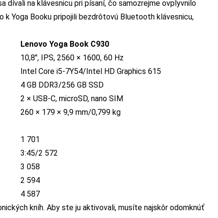
dívali na klávesnicu pri písaní, čo samozrejme ovplyvnilo
to k Yoga Booku pripojili bezdrôtovú Bluetooth klávesnicu,
Lenovo Yoga Book C930
10,8″, IPS, 2560 × 1600, 60 Hz
Intel Core i5-7Y54/Intel HD Graphics 615
4 GB DDR3/256 GB SSD
2 × USB-C, microSD, nano SIM
260 × 179 × 9,9 mm/0,799 kg
1 701
3:45/2 572
3 058
2 594
4 587
nických kníh. Aby ste ju aktivovali, musíte najskôr odomknúť