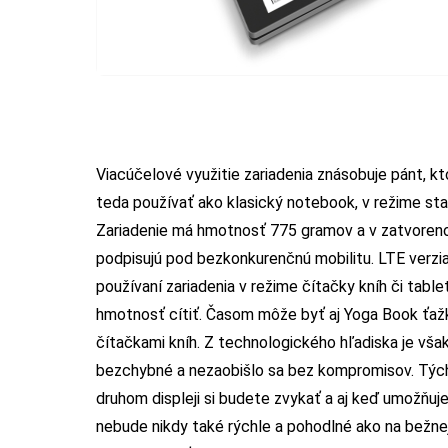
Viacúčelové využitie zariadenia znásobuje pánt, k
teda používať ako klasický notebook, v režime sta
Zariadenie má hmotnosť 775 gramov a v zatvoreno
podpisujú pod bezkonkurenčnú mobilitu. LTE verzia 
používaní zariadenia v režime čítačky kníh či table
hmotnosť cítiť. Časom môže byť aj Yoga Book ťažký
čítačkami kníh. Z technologického hľadiska je však
bezchybné a nezaobišlo sa bez kompromisov. Tých 
druhom displeji si budete zvykať a aj keď umožňuje
nebude nikdy také rýchle a pohodlné ako na bežne