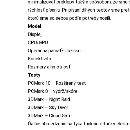
minimalizovať preklepy takým spôsobom, že sme sa 
rýchlosť písania. Pri písaní dlhých textov sme pre
ktorú sme so sebou podľa potreby nosili.
Model
Displej
CPU/GPU
Operačná pamäť/Úložisko
Konektivita
Rozmery a hmotnosť
Testy
PCMark 10 – Rozšírený test
PCMark 8 – výdrž/skóre
3DMark – Night Raid
3DMark – Sky Diver
3DMark – Cloud Gate
Ďalšie obmedzenie sa týka funkcie čítačky elektro