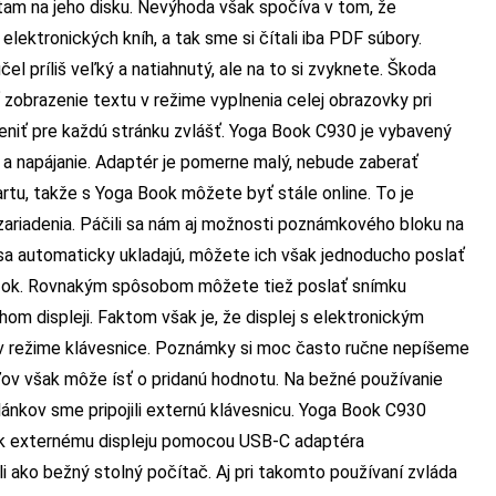
tam na jeho disku. Nevýhoda však spočíva v tom, že
ektronických kníh, a tak sme si čítali iba PDF súbory.
čel príliš veľký a natiahnutý, ale na to si zvyknete. Škoda
zobrazenie textu v režime vyplnenia celej obrazovky pri
eniť pre každú stránku zvlášť. Yoga Book C930 je vybavený
e a napájanie. Adaptér je pomerne malý, nebude zaberať
rtu, takže s Yoga Book môžete byť stále online. To je
ariadenia. Páčili sa nám aj možnosti poznámkového bloku na
sa automaticky ukladajú, môžete ich však jednoducho poslať
rázok. Rovnakým spôsobom môžete tiež poslať snímku
m displeji. Faktom však je, že displej s elektronickým
v režime klávesnice. Poznámky si moc často ručne nepíšeme
eľov však môže ísť o pridanú hodnotu. Na bežné používanie
lánkov sme pripojili externú klávesnicu. Yoga Book C930
li k externému displeju pomocou USB-C adaptéra
i ako bežný stolný počítač. Aj pri takomto používaní zvláda