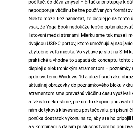
počítač, čo dáva zmysel – čítačka pristupuje k dá
nepodporuje väčšinu bežne používaných formátov el
Niekto môže tiež namietať, že displej je na tento ú
však, že Yoga Book nedokáže lepšie optimalizovať 
listovaní medzi stranami. Mierku sme tak museli m
dvojicou USB-C portov, ktoré umožňujú aj nabíjani
zbytočne veľa miesta. Vo výbave je slot na SIM ka
praktické a vhodne to zapadá do konceptu tohto z
displeji s elektronickým atramentom – poznámky 
aj do systému Windows 10 a uložiť si ich ako ob
aktuálnej obrazovky do poznámkového bloku v druho
atramentom sme prevažnú väčšinu času využívali 
a takisto nekreslíme, pre určitú skupinu používat
nám dotyková klávesnica postačovala, pri písaní č
ponúka dostatok výkonu na to, aby ste ho pripoji
a v kombinácii s ďalším príslušenstvom ho používal