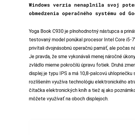
Windows verzia nenaplnila svoj pote
obmedzenia operačného systému od Go
Yoga Book C930 je plnohodnotný nástupca a prináš
testovaný model ponúkal procesor Intel Core i5-
privítali dvojnásobnú operačnú pamäť, ale počas ná
Je pravda, že sme vykonávali menej náročné úkony 
zvládlo mierne pokročilú úpravu fotiek. Druhá zme
displej je typu IPS a má 10,8-palcovú uhlopriečku 
rozlíšením využíva technológiu elektronického atr
čítačka elektronických kníh a tiež aj ako poznámko
môžete využívať na oboch displejoch.