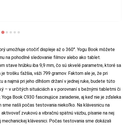
torý umožňuje otočiť displeje až o 360°. Yogu Book môžete
nu na pohodlné sledovanie filmov alebo ako tablet.
m stave hrúbku iba 9,9 mm, čo sú skvelé parametre, ktoré sa
je trošku ťažšia, váži 799 gramov. Faktom ale je, že pri
tu a najmä pri jeho dlhšom držaní v jednej ruke, budete túto
 – v určitých situáciách a v porovnaní s bežnými tabletmi či
 Yoga Book C930 fascinujúce zariadenie, aj keď nie je zďaleka
sme našli počas testovania niekoľko. Na klávesnicu na
 aktivovať zvukovú a vibračnú spätnú väzbu, písanie na nej
j mechanickej klávesnici. Počas testovania sme dokázali