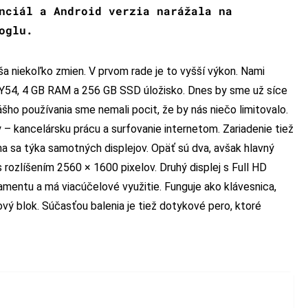
nciál a Android verzia narážala na
oglu.
a niekoľko zmien. V prvom rade je to vyšší výkon. Nami
7Y54, 4 GB RAM a 256 GB SSD úložisko. Dnes by sme už síce
šho používania sme nemali pocit, že by nás niečo limitovalo.
– kancelársku prácu a surfovanie internetom. Zariadenie tiež
na sa týka samotných displejov. Opäť sú dva, avšak hlavný
s rozlíšením 2560 × 1600 pixelov. Druhý displej s Full HD
amentu a má viacúčelové využitie. Funguje ako klávesnica,
vý blok. Súčasťou balenia je tiež dotykové pero, ktoré