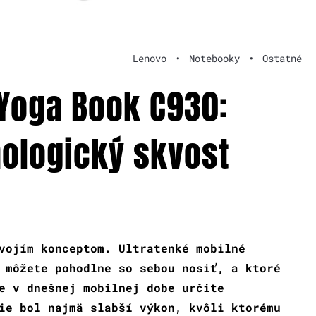
Lenovo
•
Notebooky
•
Ostatné
Yoga Book C930:
nologický skvost
vojím konceptom. Ultratenké mobilné
 môžete pohodlne so sebou nosiť, a ktoré
e v dnešnej mobilnej dobe určite
ie bol najmä slabší výkon, kvôli ktorému