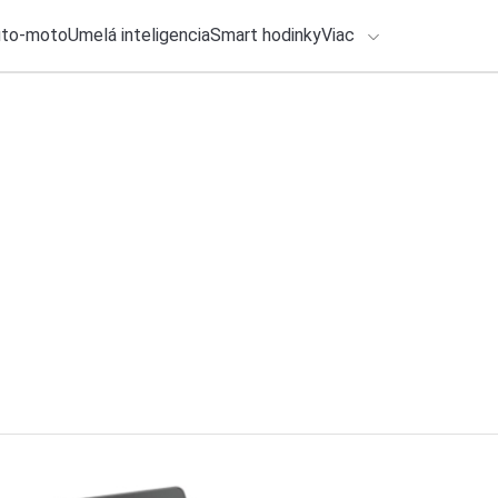
uto-moto
Umelá inteligencia
Smart hodinky
Viac
HLO BY VÁS ZAUJÍMAŤ
lačové správy
27. júla 2026
•
2m
ADÁVANIA
Facebook bude po 
znamená, ak naň na
Zadajte frázu pre vyhľadanie
Katarína Šimková