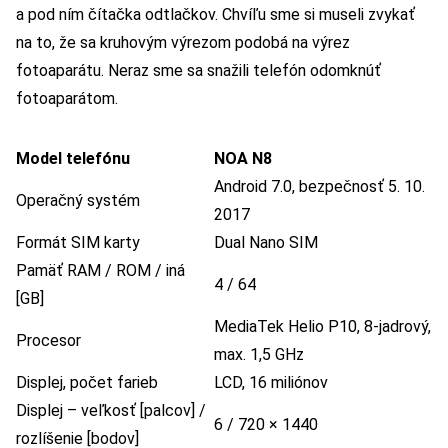
a pod ním čítačka odtlačkov. Chvíľu sme si museli zvykať
na to, že sa kruhovým výrezom podobá na výrez
fotoaparátu. Neraz sme sa snažili telefón odomknúť
fotoaparátom.
Model telefónu
NOA N8
Android 7.0, bezpečnosť 5. 10.
Operačný systém
2017
Formát SIM karty
Dual Nano SIM
Pamäť RAM / ROM / iná
4 / 64
[GB]
MediaTek Helio P10, 8-jadrový,
Procesor
max. 1,5 GHz
Displej, počet farieb
LCD, 16 miliónov
Displej – veľkosť [palcov] /
6 / 720 × 1440
rozlíšenie [bodov]