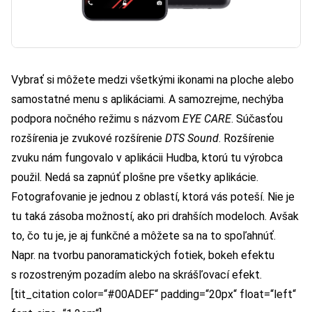
Vybrať si môžete medzi všetkými ikonami na ploche alebo
samostatné menu s aplikáciami. A samozrejme, nechýba
podpora nočného režimu s názvom
EYE CARE
. Súčasťou
rozšírenia je zvukové rozšírenie
DTS Sound
. Rozšírenie
zvuku nám fungovalo v aplikácii Hudba, ktorú tu výrobca
použil. Nedá sa zapnúť plošne pre všetky aplikácie.
Fotografovanie je jednou z oblastí, ktorá vás poteší. Nie je
tu taká zásoba možností, ako pri drahších modeloch. Avšak
to, čo tu je, je aj funkčné a môžete sa na to spoľahnúť.
Napr. na tvorbu panoramatických fotiek, bokeh efektu
s rozostreným pozadím alebo na skrášľovací efekt.
[tit_citation color=“#00ADEF“ padding=“20px“ float=“left“