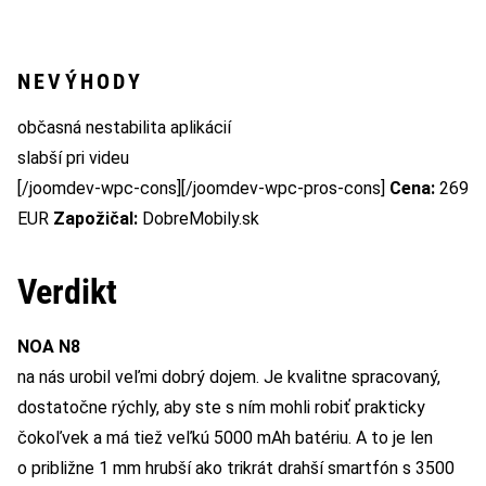
NEVÝHODY
občasná nestabilita aplikácií
slabší pri videu
[/joomdev-wpc-cons][/joomdev-wpc-pros-cons]
Cena:
269
EUR
Zapožičal:
DobreMobily.sk
Verdikt
NOA N8
na nás urobil veľmi dobrý dojem. Je kvalitne spracovaný,
dostatočne rýchly, aby ste s ním mohli robiť prakticky
čokoľvek a má tiež veľkú 5000 mAh batériu. A to je len
o približne 1 mm hrubší ako trikrát drahší smartfón s 3500