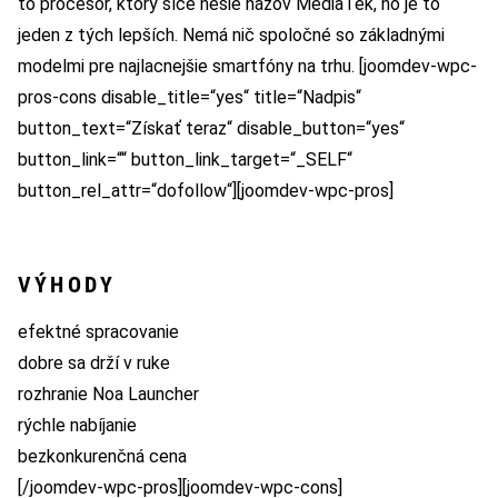
to procesor, ktorý síce nesie názov MediaTek, no je to
jeden z tých lepších. Nemá nič spoločné so základnými
modelmi pre najlacnejšie smartfóny na trhu. [joomdev-wpc-
pros-cons disable_title=“yes“ title=“Nadpis“
button_text=“Získať teraz“ disable_button=“yes“
button_link=““ button_link_target=“_SELF“
button_rel_attr=“dofollow“][joomdev-wpc-pros]
VÝHODY
efektné spracovanie
dobre sa drží v ruke
rozhranie Noa Launcher
rýchle nabíjanie
bezkonkurenčná cena
[/joomdev-wpc-pros][joomdev-wpc-cons]