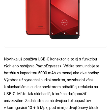
Novinka už používa USB-C konektor, a to aj s funkciou
rýchleho nabíjania
PumpExpress
+
. Vďaka tomu nabijete
batériu s kapacitou 5000 mAh za menej ako dve hodiny.
Výrobca už vynechal audiokonektor, nezabudol však
k slúchadlám s audiokonektorom pribaliť aj redukciu na
USB-C. Máte tak slúchadlá, ktoré sa dajú použiť
univerzálne. Zadná strana má dvojicu fotoaparátov
v konfigurácii 13 + 5 Mpx, pod nimi je dvojtónový blesk