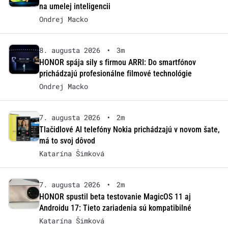
na umelej inteligencii
Ondrej Macko
8. augusta 2026
•
3m
HONOR spája sily s firmou ARRI: Do smartfónov
prichádzajú profesionálne filmové technológie
Ondrej Macko
7. augusta 2026
•
2m
Tlačidlové AI telefóny Nokia prichádzajú v novom šate,
má to svoj dôvod
Katarína Šimková
7. augusta 2026
•
2m
HONOR spustil beta testovanie MagicOS 11 aj
Androidu 17: Tieto zariadenia sú kompatibilné
Katarína Šimková