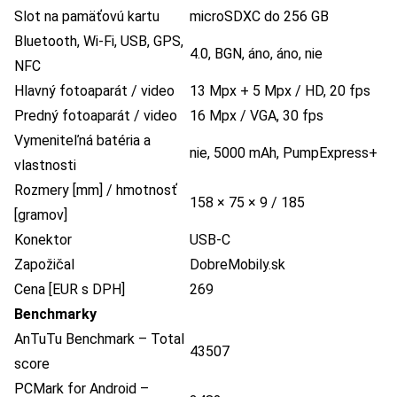
Slot na pamäťovú kartu
microSDXC do 256 GB
Bluetooth, Wi-Fi, USB, GPS,
4.0, BGN, áno, áno, nie
NFC
Hlavný fotoaparát / video
13 Mpx + 5 Mpx / HD, 20 fps
Predný fotoaparát / video
16 Mpx / VGA, 30 fps
Vymeniteľná batéria a
nie, 5000 mAh, PumpExpress+
vlastnosti
Rozmery [mm] / hmotnosť
158 × 75 × 9 / 185
[gramov]
Konektor
USB-C
Zapožičal
DobreMobily.sk
Cena [EUR s DPH]
269
Benchmarky
AnTuTu Benchmark – Total
43507
score
PCMark for Android –