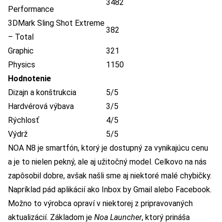
3482
Performance
3DMark Sling Shot Extreme
382
– Total
Graphic
321
Physics
1150
Hodnotenie
Dizajn a konštrukcia
5/5
Hardvérová výbava
3/5
Rýchlosť
4/5
Výdrž
5/5
NOA N8 je smartfón, ktorý je dostupný za vynikajúcu cenu
a je to nielen pekný, ale aj užitočný model. Celkovo na nás
zapôsobil dobre, avšak našli sme aj niektoré malé chybičky.
Napríklad pád aplikácií ako Inbox by Gmail alebo Facebook.
Možno to výrobca opraví v niektorej z pripravovaných
aktualizácií. Základom je
Noa Launcher
, ktorý prináša