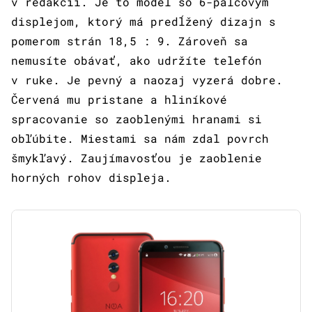
v redakcii. Je to model so 6-palcovým
displejom, ktorý má predĺžený dizajn s
pomerom strán 18,5 : 9. Zároveň sa
nemusíte obávať, ako udržíte telefón
v ruke. Je pevný a naozaj vyzerá dobre.
Červená mu pristane a hliníkové
spracovanie so zaoblenými hranami si
obľúbite. Miestami sa nám zdal povrch
šmykľavý. Zaujímavosťou je zaoblenie
horných rohov displeja.