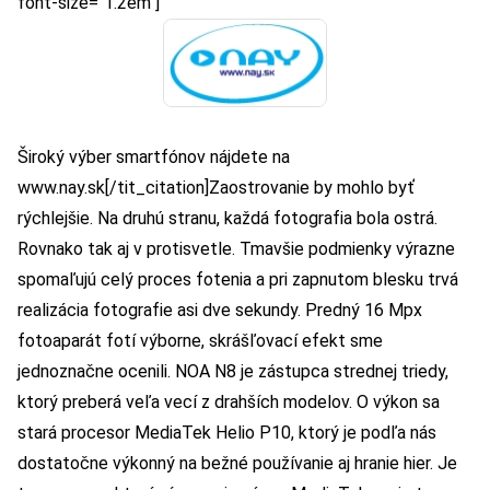
font-size=“1.2em“]
Široký výber smartfónov nájdete na
www.nay.sk
[/tit_citation]Zaostrovanie by mohlo byť
rýchlejšie. Na druhú stranu, každá fotografia bola ostrá.
Rovnako tak aj v protisvetle. Tmavšie podmienky výrazne
spomaľujú celý proces fotenia a pri zapnutom blesku trvá
realizácia fotografie asi dve sekundy. Predný 16 Mpx
fotoaparát fotí výborne, skrášľovací efekt sme
jednoznačne ocenili. NOA N8 je zástupca strednej triedy,
ktorý preberá veľa vecí z drahších modelov. O výkon sa
stará procesor MediaTek Helio P10, ktorý je podľa nás
dostatočne výkonný na bežné používanie aj hranie hier. Je