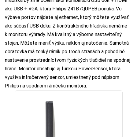
hľadiska by sme ocenili skôr kombináciu USB dok + HDMI
ako USB + VGA, ktorú Philips 241B7QUPEB ponúka. Vo
výbave portov nájdete aj ethernet, ktorý môžete využívať
ako súčasť USB doku. Z konštrukčného hľadiska nemáme
k monitoru výhrady. Má kvalitný a výborne nastaviteľný
stojan. Môžete meniť výšku, náklon aj natočenie. Samotná
obrazovka má tenký rámik po troch stranách a pohodlné
nastavenie prostredníctvom fyzických tlačidiel na spodnej
hrane. Monitor obsahuje aj funkciu PowerSensor, ktorá
využíva infračervený senzor, umiestnený pod nápisom
Philips na spodnom rámčeku monitora.