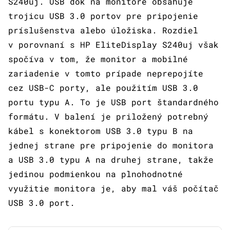
S240uj. USB dok na monitore obsahuje
trojicu USB 3.0 portov pre pripojenie
príslušenstva alebo úložiska. Rozdiel
v porovnaní s HP EliteDisplay S240uj však
spočíva v tom, že monitor a mobilné
zariadenie v tomto prípade neprepojíte
cez USB-C porty, ale použitím USB 3.0
portu typu A. To je USB port štandardného
formátu. V balení je priložený potrebný
kábel s konektorom USB 3.0 typu B na
jednej strane pre pripojenie do monitora
a USB 3.0 typu A na druhej strane, takže
jedinou podmienkou na plnohodnotné
využitie monitora je, aby mal váš počítač
USB 3.0 port.