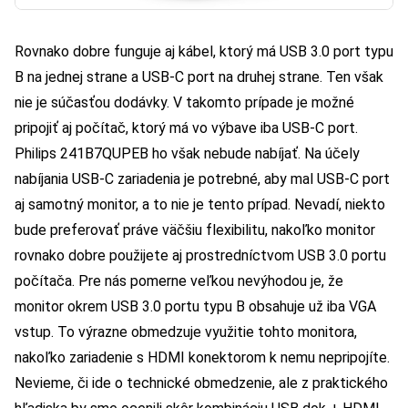
Rovnako dobre funguje aj kábel, ktorý má USB 3.0 port typu
B na jednej strane a USB-C port na druhej strane. Ten však
nie je súčasťou dodávky. V takomto prípade je možné
pripojiť aj počítač, ktorý má vo výbave iba USB-C port.
Philips 241B7QUPEB ho však nebude nabíjať. Na účely
nabíjania USB-C zariadenia je potrebné, aby mal USB-C port
aj samotný monitor, a to nie je tento prípad. Nevadí, niekto
bude preferovať práve väčšiu flexibilitu, nakoľko monitor
rovnako dobre použijete aj prostredníctvom USB 3.0 portu
počítača. Pre nás pomerne veľkou nevýhodou je, že
monitor okrem USB 3.0 portu typu B obsahuje už iba VGA
vstup. To výrazne obmedzuje využitie tohto monitora,
nakoľko zariadenie s HDMI konektorom k nemu nepripojíte.
Nevieme, či ide o technické obmedzenie, ale z praktického