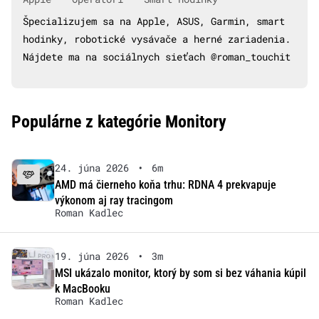
Špecializujem sa na Apple, ASUS, Garmin, smart
hodinky, robotické vysávače a herné zariadenia.
Nájdete ma na sociálnych sieťach @roman_touchit
Populárne z kategórie Monitory
24. júna 2026
•
6m
AMD má čierneho koňa trhu: RDNA 4 prekvapuje
výkonom aj ray tracingom
Roman Kadlec
19. júna 2026
•
3m
MSI ukázalo monitor, ktorý by som si bez váhania kúpil
k MacBooku
Roman Kadlec