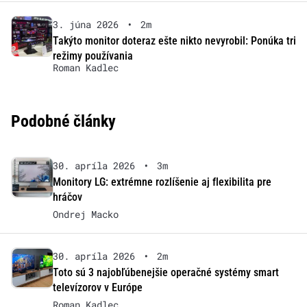
3. júna 2026
•
2m
Takýto monitor doteraz ešte nikto nevyrobil: Ponúka tri
režimy používania
Roman Kadlec
Podobné články
30. apríla 2026
•
3m
Monitory LG: extrémne rozlíšenie aj flexibilita pre
hráčov
Ondrej Macko
30. apríla 2026
•
2m
Toto sú 3 najobľúbenejšie operačné systémy smart
televízorov v Európe
Roman Kadlec