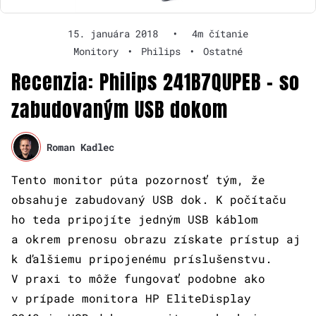
15. januára 2018
•
4m čítanie
Monitory
•
Philips
•
Ostatné
Recenzia: Philips 241B7QUPEB – so
zabudovaným USB dokom
Roman Kadlec
Tento monitor púta pozornosť tým, že
obsahuje zabudovaný USB dok. K počítaču
ho teda pripojíte jedným USB káblom
a okrem prenosu obrazu získate prístup aj
k ďalšiemu pripojenému príslušenstvu.
V praxi to môže fungovať podobne ako
v prípade monitora HP EliteDisplay