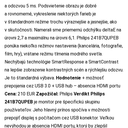
a odozvou 5 ms. Podsvietenie obrazu je dobré
a rovnomerné, vykreslenie niektorých farieb je
v štandardnom režime trochu výraznejšie a jasnejšie, ako
v skutočnosti. Namerali sme priemernú odchýlku deltaE na
úrovni 2,7 a maximálnu na úrovni 6,1. Philips 241B7QUPEB
ponúka niekoľko režimov nastavenia (kancelária, fotografie,
film, hry), vrátane režimu tlmenia modrého svetla.
Nechýbajú technológie SmartResponse a SmartContrast
na lepšie zobrazenie kontrastných scén a rýchlejšiu odozvu.
Je to štandardná výbava.
Hodnotenie
+ možnosť
prepojenia cez USB 3.0 + USB hub – absencia HDMI portu
Cena:
210 EUR
Zapožičal:
Philips
Verdikt
Philips
241B7QUPEB
je monitor pre špecifickú skupinu
používateľov. Jeho hlavný prínos spočíva v možnosti
prepojiť displej s počítačom cez USB konektor. Veľkou
nevýhodou je absencia HDMI portu, ktorý by zlepšil