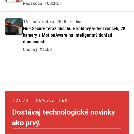
Redakcia TOUCHIT
16. septembra 2025
•
6m
Hue Secure teraz obsahuje káblový videozvonček, 2K
kamery a MotionAware na inteligentný dohľad
domácnosti
Ondrej Macko
TOUCHIT NEWSLETTER
Dostávaj technologické novinky
ako prvý.