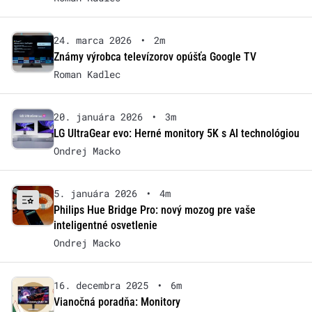
24. marca 2026
•
2m
Známy výrobca televízorov opúšťa Google TV
Roman Kadlec
20. januára 2026
•
3m
LG UltraGear evo: Herné monitory 5K s AI technológiou
Ondrej Macko
5. januára 2026
•
4m
Philips Hue Bridge Pro: nový mozog pre vaše
inteligentné osvetlenie
Ondrej Macko
16. decembra 2025
•
6m
Vianočná poradňa: Monitory