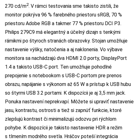
2
270 cd/m
. V rámci testovania sme takisto zistili, že
monitor pokrýva 96 % farebného priestoru sRGB, 70 %
priestoru Adobe RGB a takmer 77 % priestoru DCI P3.
Philips 279C9 má elegantný a účelný dizajn s tenkými
rámikmi po štyroch stranách obrazovky. Stojan umožňuje
nastavenie výšky, natočenia a aj naklonenia. Vo výbave
monitora sa nachádzajú dva HDMI 2.0 porty, DisplayPort
1.4 a takisto USB-C port. Ten umožňuje pohodlné
prepojenie s notebookom s USB-C portom pre prenos
obrazu, napájanie s výkonom až 65 W a prístup k USB hubu
so štyrmi USB 3.2 portami. K dispozícii je aj 3,5 mm jack.
Ponuka nastavení neprekvapí. Môžete si upraviť nastavenie
jasu, kontrastu, ostrosti a tiež si zapnúť funkcie, ktoré
zlepšujú kontrast či minimalizujú odozvu pri rýchlom
pohybe. K dispozícii je takisto nastavenie HDR a režim
s tlmením modrého svetla. Hráčov poteší integrácia