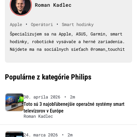
Roman Kadlec
•
•
Apple
Operátori
Smart hodinky
Špecializujem sa na Apple, ASUS, Garmin, smart
hodinky, robotické vysávače a herné zariadenia.
Nájdete ma na sociálnych sieťach @roman_touchit
Populárne z kategórie Philips
30. apríla 2026
•
2m
Toto sú 3 najobľúbenejšie operačné systémy smart
televízorov v Európe
Roman Kadlec
24. marca 2026
•
2m