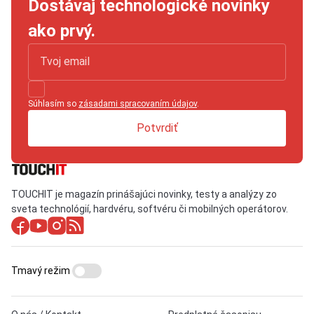
Dostávaj technologické novinky
ako prvý.
Súhlasím so
zásadami spracovaním údajov
.
Potvrdiť
TOUCHIT je magazín prinášajúci novinky, testy a analýzy zo
sveta technológií, hardvéru, softvéru či mobilných operátorov.
Tmavý režim