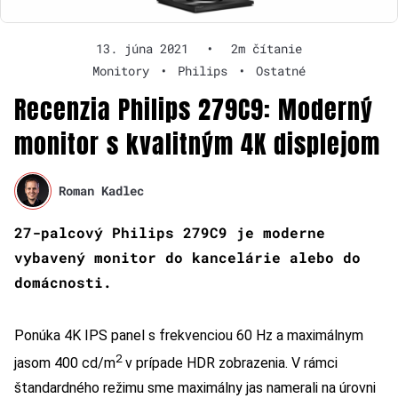
13. júna 2021
•
2m čítanie
Monitory
•
Philips
•
Ostatné
Recenzia Philips 279C9: Moderný
monitor s kvalitným 4K displejom
Roman Kadlec
27-palcový Philips 279C9 je moderne
vybavený monitor do kancelárie alebo do
domácnosti.
Ponúka 4K IPS panel s frekvenciou 60 Hz a maximálnym
2
jasom 400 cd/m
v prípade HDR zobrazenia. V rámci
štandardného režimu sme maximálny jas namerali na úrovni