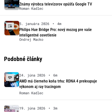
Známy výrobca televízorov opúšťa Google TV
Roman Kadlec
5. januára 2026
•
4m
Philips Hue Bridge Pro: nový mozog pre vaše
inteligentné osvetlenie
Ondrej Macko
Podobné články
24. júna 2026
•
6m
AMD má čierneho koňa trhu: RDNA 4 prekvapuje
výkonom aj ray tracingom
Roman Kadlec
19. júna 2026
•
3m