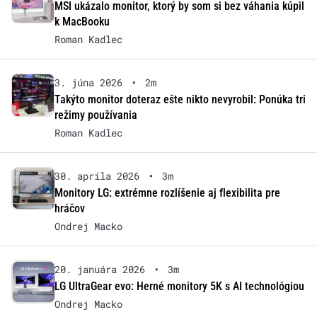
MSI ukázalo monitor, ktorý by som si bez váhania kúpil
k MacBooku
Roman Kadlec
3. júna 2026
•
2m
Takýto monitor doteraz ešte nikto nevyrobil: Ponúka tri
režimy používania
Roman Kadlec
30. apríla 2026
•
3m
Monitory LG: extrémne rozlíšenie aj flexibilita pre
hráčov
Ondrej Macko
20. januára 2026
•
3m
LG UltraGear evo: Herné monitory 5K s AI technológiou
Ondrej Macko