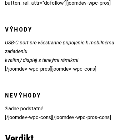
button_rel_attr=“dofollow“][joomdev-wpc-pros]
VÝHODY
USB-C port pre všestranné pripojenie k mobilnému
zariadeniu
kvalitný displej s tenkými rámikmi
[/joomdev-wpc-pros][joomdev-wpc-cons]
NEVÝHODY
žiadne podstatné
[/joomdev-wpc-cons][/joomdev-wpc-pros-cons]
Verdikt