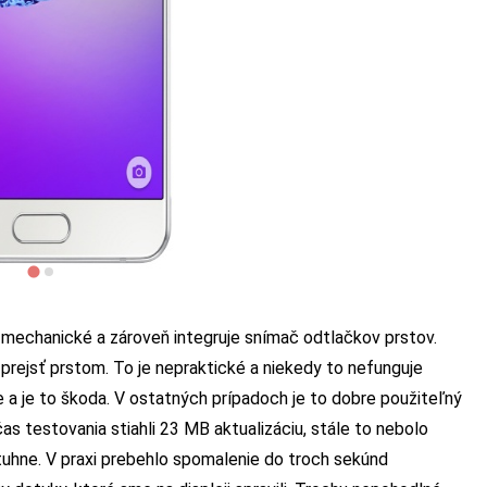
e mechanické a zároveň integruje snímač odtlačkov prstov.
 prejsť prstom. To je nepraktické a niekedy to nefunguje
 a je to škoda. V ostatných prípadoch je to dobre použiteľný
čas testovania stiahli 23 MB aktualizáciu, stále to nebolo
tuhne. V praxi prebehlo spomalenie do troch sekúnd