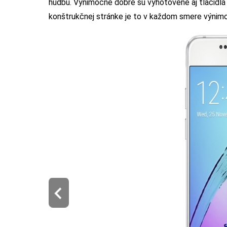
hudbu. Výnimočne dobre sú vyhotovené aj tlačidlá n
konštrukčnej stránke je to v každom smere výnim