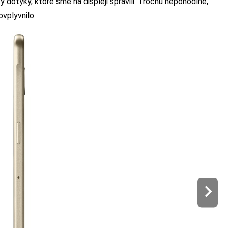
 dotyky, ktoré sme na displeji spravili. Trochu nepohodlné,
vplyvnilo.