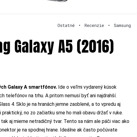
Ostatné
•
Recenzie
•
Samsung
g Galaxy A5 (2016)
ných Galaxy A smartfónov.
Ide o veľmi vydarený kúsok
ch telefónov na trhu. A pritom nemusí byť ani najdrahší.
Glass 4. Sklo je na hranách jemne zaoblené, a to vpredu aj
i praktický, no zo začiatku sme ho mali obavu držať v ruke.
 tak aj mierne netradičný tvar. Tento sa nám ale páči viac ako
konektor je na spodnej hrane. Ideálne ak často počúvate