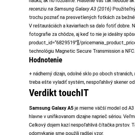
riadku, ak ho rozbalíte. Hlásenie vás tak nebude ak
recenziu na
Samsung Galaxy A3 (2016)
Použiteľný 
trochu poznať na presvetlených fotkách za bežnéh
V reštauráciách a kaviarňach sa dalo fotiť dobre. No
fotografie za chôdze, aj keď to nie je ideálny spô
product_id=“6829519″][/pricemania_product_pric
technológiu Magnetic Secure Transmission a NFC.
Hodnotenie
+ nádherný dizajn, odolné sklo po oboch stranách, r
treba ešte vyladiť systém, nespoľahlivý skener o
Verdikt touchIT
Samsung Galaxy A5
je mierne väčší model od A3 a
hlavne v unifikovanom dizajne naprieč sériou. Veľm
Celkový dojem kazí nespoľahlivá čítačka prstov. T
odomykanie sme použili radšej vzor.