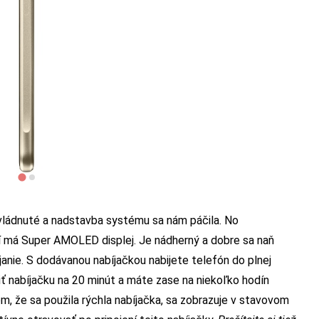
vládnuté a nadstavba systému sa nám páčila. No
í má Super AMOLED displej. Je nádherný a dobre sa naň
janie. S dodávanou nabíjačkou nabijete telefón do plnej
jiť nabíjačku na 20 minút a máte zase na niekoľko hodín
m, že sa použila rýchla nabíjačka, sa zobrazuje v stavovom