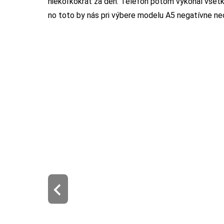
niekoľkokrát za deň. Telefón potom vykonal všetky
no toto by nás pri výbere modelu A5 negatívne neo