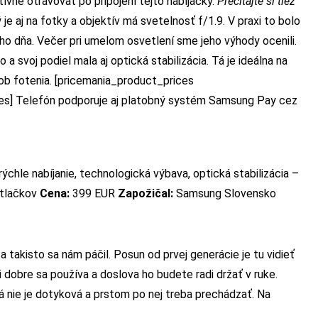
tívne otravovať po pripojení tejto nabíjačky.
Prečítajte si tiež
je aj na fotky a objektív má svetelnosť f/1.9. V praxi to bolo
o dňa. Večer pri umelom osvetlení sme jeho výhody ocenili.
 a svoj podiel mala aj optická stabilizácia. Tá je ideálna na
sob fotenia. [pricemania_product_prices
es] Telefón podporuje aj platobný systém Samsung Pay cez
ýchle nabíjanie, technologická výbava, optická stabilizácia –
dtlačkov
Cena:
399 EUR
Zapožičal:
Samsung Slovensko
 takisto sa nám páčil. Posun od prvej generácie je tu vidieť
i dobre sa používa a doslova ho budete radi držať v ruke.
á nie je dotyková a prstom po nej treba prechádzať. Na