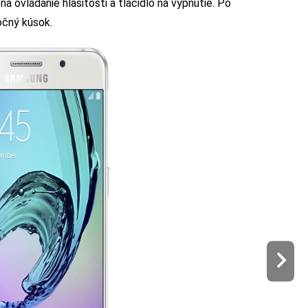
a ovládanie hlasitosti a tlačidlo na vypnutie. Po
očný kúsok.