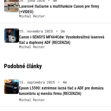
24. júna 2026
•
4m
Laserové tlačiarne a multifunkcie Canon pre firmy
(+VIDEO)
Michal Reiter
15. novembra 2025
•
3m
Canon i-SENSYS MF664Cdw: Vysokokvalitná laserová
tlač a duplexný ADF (RECENZIA)
Michal Reiter
Podobné články
13. septembra 2025
•
4m
Epson L5590: extrémne lacná tlač a ADF pre domácu
kanceláriu aj menšiu firmu (RECENZIA)
Michal Reiter