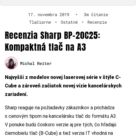
17. novembra 2019
•
3m čítanie
Tlačiarne
•
Ostatné
•
Recenzie
Recenzia Sharp BP-20C25:
Kompaktná tlač na A3
Michal Reiter
Najvyšší z modelov novej laserovej série v štýle C-
Cube a zároveň začiatok novej vízie kancelárskych
zariadení.
Sharp reaguje na požiadavky zákazníkov a prichádza
s cenovým tipom na kancelársku tlač do formátu A3.
V ponuke budú čoskoro verzie aj pre tých, čo hľadajú
čiernobielu tlač (B-Cube) a tiež verzia IT vhodná na