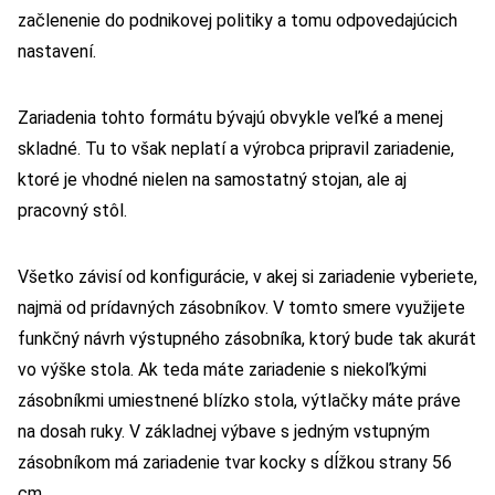
začlenenie do podnikovej politiky a tomu odpovedajúcich
nastavení.
Zariadenia tohto formátu bývajú obvykle veľké a menej
skladné. Tu to však neplatí a výrobca pripravil zariadenie,
ktoré je vhodné nielen na samostatný stojan, ale aj
pracovný stôl.
Všetko závisí od konfigurácie, v akej si zariadenie vyberiete,
najmä od prídavných zásobníkov. V tomto smere využijete
funkčný návrh výstupného zásobníka, ktorý bude tak akurát
vo výške stola. Ak teda máte zariadenie s niekoľkými
zásobníkmi umiestnené blízko stola, výtlačky máte práve
na dosah ruky. V základnej výbave s jedným vstupným
zásobníkom má zariadenie tvar kocky s dĺžkou strany 56
cm.