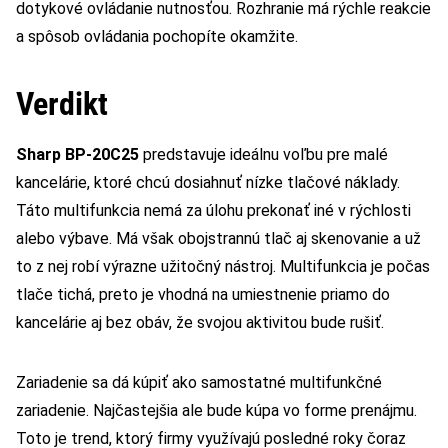
dotykové ovládanie nutnosťou. Rozhranie má rýchle reakcie
a spôsob ovládania pochopíte okamžite.
Verdikt
Sharp BP-20C25
predstavuje ideálnu voľbu pre malé
kancelárie, ktoré chcú dosiahnuť nízke tlačové náklady.
Táto multifunkcia nemá za úlohu prekonať iné v rýchlosti
alebo výbave. Má však obojstrannú tlač aj skenovanie a už
to z nej robí výrazne užitočný nástroj. Multifunkcia je počas
tlače tichá, preto je vhodná na umiestnenie priamo do
kancelárie aj bez obáv, že svojou aktivitou bude rušiť.
Zariadenie sa dá kúpiť ako samostatné multifunkčné
zariadenie. Najčastejšia ale bude kúpa vo forme prenájmu.
Toto je trend, ktorý firmy využívajú posledné roky čoraz