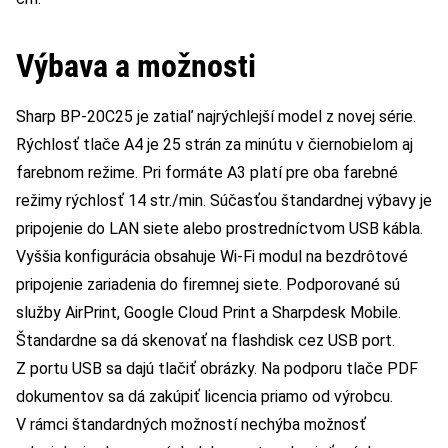
Výbava a možnosti
Sharp BP-20C25 je zatiaľ najrýchlejší model z novej série.
Rýchlosť tlače A4 je 25 strán za minútu v čiernobielom aj
farebnom režime. Pri formáte A3 platí pre oba farebné
režimy rýchlosť 14 str./min. Súčasťou štandardnej výbavy je
pripojenie do LAN siete alebo prostredníctvom USB kábla.
Vyššia konfigurácia obsahuje Wi-Fi modul na bezdrôtové
pripojenie zariadenia do firemnej siete. Podporované sú
služby AirPrint, Google Cloud Print a Sharpdesk Mobile.
Štandardne sa dá skenovať na flashdisk cez USB port.
Z portu USB sa dajú tlačiť obrázky. Na podporu tlače PDF
dokumentov sa dá zakúpiť licencia priamo od výrobcu.
V rámci štandardných možností nechýba možnosť