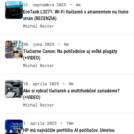
12. septembra 2025
•
4m
EcoTank L3271: Wi-Fi tlačiareň s atramentom na tisíce
strán (RECENZIA)
Michal Reiter
30. júna 2025
•
9m
Tlačiarne Canon: Na pohľadnice aj veľké plagáty
(+VIDEO)
Michal Reiter
10. apríla 2025
•
9m
Ako si vybrať tlačiareň a multifunkčné zariadenie?
(+VIDEO)
Michal Reiter
1. apríla 2025
•
10m
HP má najväčšie portfólio AI počítačov. Umelou