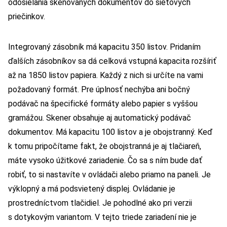
odosielania skenovaných dokumentov do sieťových
priečinkov.
Integrovaný zásobník má kapacitu 350 listov. Pridaním
ďalších zásobníkov sa dá celková vstupná kapacita rozšíriť
až na 1850 listov papiera. Každý z nich si určíte na vami
požadovaný formát. Pre úplnosť nechýba ani bočný
podávač na špecifické formáty alebo papier s vyššou
gramážou. Skener obsahuje aj automatický podávač
dokumentov. Má kapacitu 100 listov a je obojstranný. Keď
k tomu pripočítame fakt, že obojstranná je aj tlačiareň,
máte vysoko úžitkové zariadenie. Čo sa s ním bude dať
robiť, to si nastavíte v ovládači alebo priamo na paneli. Je
výklopný a má podsvietený displej. Ovládanie je
prostredníctvom tlačidiel. Je pohodlné ako pri verzii
s dotykovým variantom. V tejto triede zariadení nie je