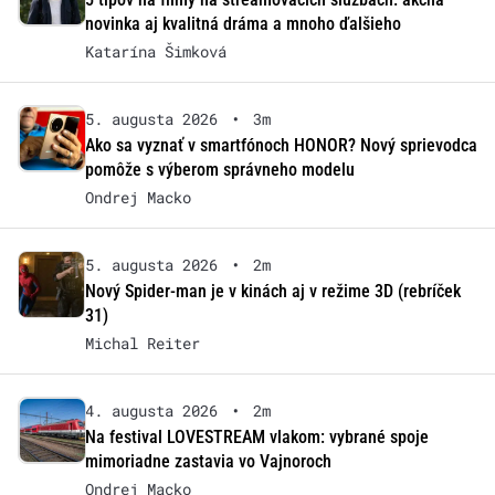
novinka aj kvalitná dráma a mnoho ďalšieho
Katarína Šimková
5. augusta 2026
•
3m
Ako sa vyznať v smartfónoch HONOR? Nový sprievodca
pomôže s výberom správneho modelu
Ondrej Macko
5. augusta 2026
•
2m
Nový Spider-man je v kinách aj v režime 3D (rebríček
31)
Michal Reiter
4. augusta 2026
•
2m
Na festival LOVESTREAM vlakom: vybrané spoje
mimoriadne zastavia vo Vajnoroch
Ondrej Macko