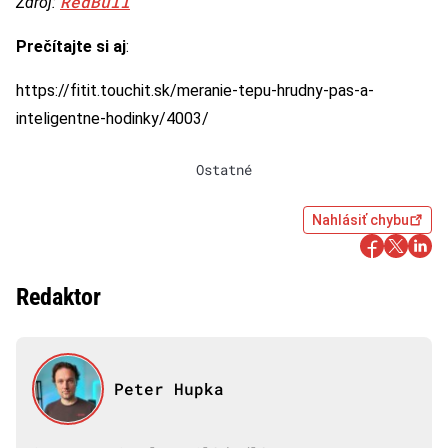
RedBull
Zdroj:
Prečítajte si aj
:
https://fitit.touchit.sk/meranie-tepu-hrudny-pas-a-
inteligentne-hodinky/4003/
Ostatné
Nahlásiť chybu
Redaktor
Peter Hupka