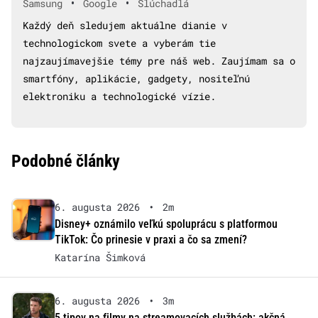
•
•
Samsung
Google
Slúchadlá
Každý deň sledujem aktuálne dianie v
technologickom svete a vyberám tie
najzaujímavejšie témy pre náš web. Zaujímam sa o
smartfóny, aplikácie, gadgety, nositeľnú
elektroniku a technologické vízie.
Podobné články
6. augusta 2026
•
2m
Disney+ oznámilo veľkú spoluprácu s platformou
TikTok: Čo prinesie v praxi a čo sa zmení?
Katarína Šimková
6. augusta 2026
•
3m
5 tipov na filmy na streamovacích službách: akčná