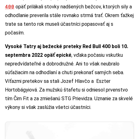
400
opäť prilákali stovky nadšených bežcov, ktorých sily a
odhodlanie preverila stále rovnako strmá trať. Okrem ťažkej
trate sa tento rok museli účastníci popasovať aj s
počasím.
Vysoké Tatry aj bežecké preteky Red Bull 400 boli 10.
septembra 2022 opäť epické
, vďaka počasiu vskutku
nepredvídateľné a dobrodružné. Ani to však neubralo
súťažiacim na odhodlaní a chuti prekonať samých seba.
Víťazmi pretekov sa stali Jozef Hlavčo a Eszter
Hortobágyiová. Za mužskú štafetu si odniesol prvenstvo
tím Čim Fit a za zmiešanú STG Prievidza. Uznanie za skvelé
výkony si však zaslúžia všetci účastníci.