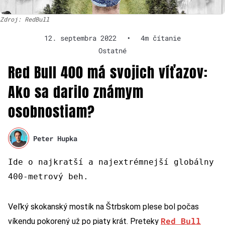
Zdroj: RedBull
12. septembra 2022
•
4m čítanie
Ostatné
Red Bull 400 má svojich víťazov:
Ako sa darilo známym
osobnostiam?
Peter Hupka
Ide o najkratší a najextrémnejší globálny
400-metrový beh.
Veľký skokanský mostík na Štrbskom plese bol počas
Red Bull
víkendu pokorený už po piaty krát. Preteky