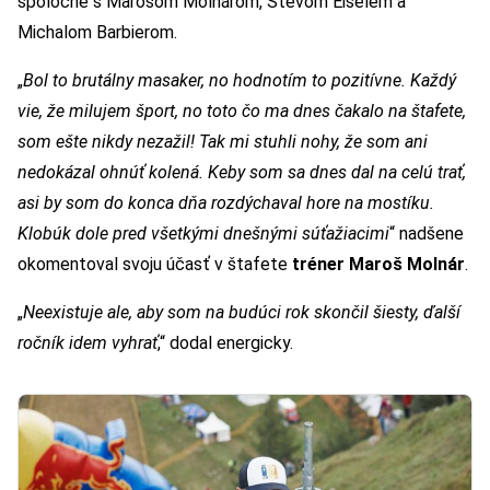
spoločne s Marošom Molnárom, Števom Eiselem a
Michalom Barbierom.
„
Bol to brutálny masaker, no hodnotím to pozitívne. Každý
vie, že milujem šport, no toto čo ma dnes čakalo na štafete,
som ešte nikdy nezažil! Tak mi stuhli nohy, že som ani
nedokázal ohnúť kolená. Keby som sa dnes dal na celú trať,
asi by som do konca dňa rozdýchaval hore na mostíku.
Klobúk dole pred všetkými dnešnými súťažiacimi
“ nadšene
okomentoval svoju účasť v štafete
tréner Maroš Molnár
.
„
Neexistuje ale, aby som na budúci rok skončil šiesty, ďalší
ročník idem vyhrať
,“ dodal energicky.