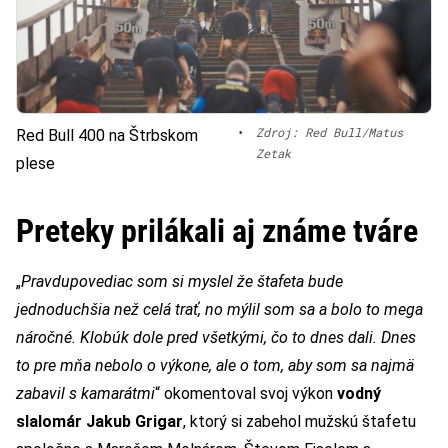
•
Zdroj: Red Bull/Matus
Red Bull 400 na Štrbskom
Zetak
plese
Preteky prilákali aj známe tváre
„
Pravdupovediac som si myslel že štafeta bude
jednoduchšia než celá trať, no mýlil som sa a bolo to mega
náročné. Klobúk dole pred všetkými, čo to dnes dali. Dnes
to pre mňa nebolo o výkone, ale o tom, aby som sa najmä
zabavil s kamarátmi
“ okomentoval svoj výkon
vodný
slalomár Jakub Grigar
, ktorý si zabehol mužskú štafetu