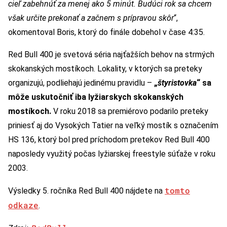
cieľ zabehnúť za menej ako 5 minút. Budúci rok sa chcem
však určite prekonať a začnem s prípravou skôr
“,
okomentoval Boris, ktorý do finále dobehol v čase 4:35.
Red Bull 400 je svetová séria najťažších behov na strmých
skokanských mostíkoch. Lokality, v ktorých sa preteky
organizujú, podliehajú jedinému pravidlu –
„
štyristovka
“ sa
môže uskutočniť iba lyžiarskych skokanských
mostíkoch.
V roku 2018 sa premiérovo podarilo preteky
priniesť aj do Vysokých Tatier na veľký mostík s označením
HS 136, ktorý bol pred príchodom pretekov Red Bull 400
naposledy využitý počas lyžiarskej freestyle súťaže v roku
2003.
tomto
Výsledky 5. ročníka Red Bull 400 nájdete na
odkaze
.