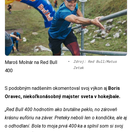
•
Zdroj: Red Bull/Matus
Maroš Molnár na Red Bull
Zetak
400
S podobným nadšením okomentoval svoj výkon aj
Boris
Oravec, niekoľkonásobný majster sveta v hokejbale.
„
Red Bull 400 hodnotím ako brutálne peklo, no zároveň
krásnu eufóriu na záver. Preteky neboli len o kondičke, ale aj
o odhodlaní. Bola to moja prvá 400-ka a splnil som si svoj