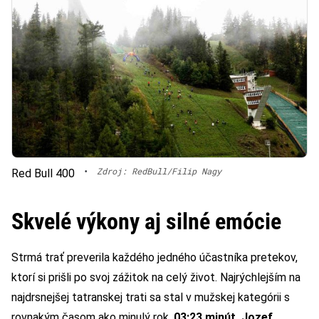
•
Zdroj: RedBull/Filip Nagy
Red Bull 400
Skvelé výkony aj silné emócie
Strmá trať preverila každého jedného účastníka pretekov,
ktorí si prišli po svoj zážitok na celý život. Najrýchlejším na
najdrsnejšej tatranskej trati sa stal v mužskej kategórii s
rovnakým časom ako minulý rok,
03:23 minút, Jozef