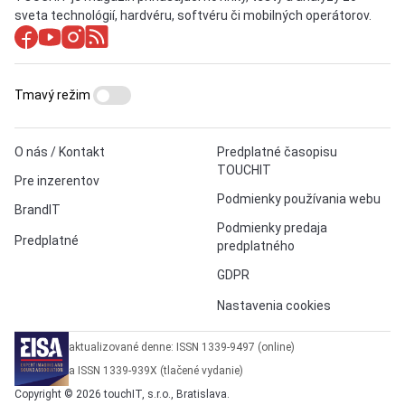
sveta technológií, hardvéru, softvéru či mobilných operátorov.
Tmavý režim
O nás / Kontakt
Predplatné časopisu
TOUCHIT
Pre inzerentov
Podmienky používania webu
BrandIT
Podmienky predaja
Predplatné
predplatného
GDPR
Nastavenia cookies
aktualizované denne: ISSN 1339-9497 (online)
a ISSN 1339-939X (tlačené vydanie)
Copyright © 2026 touchIT, s.r.o., Bratislava.