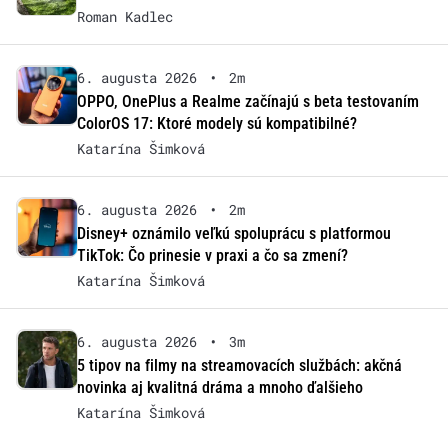
Roman Kadlec
6. augusta 2026
•
2m
OPPO, OnePlus a Realme začínajú s beta testovaním
ColorOS 17: Ktoré modely sú kompatibilné?
Katarína Šimková
6. augusta 2026
•
2m
Disney+ oznámilo veľkú spoluprácu s platformou
TikTok: Čo prinesie v praxi a čo sa zmení?
Katarína Šimková
6. augusta 2026
•
3m
5 tipov na filmy na streamovacích službách: akčná
novinka aj kvalitná dráma a mnoho ďalšieho
Katarína Šimková