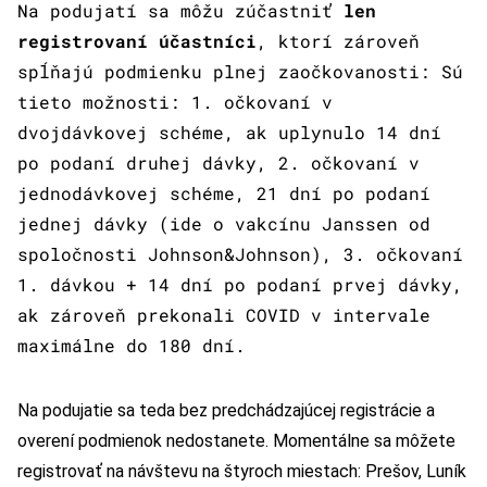
Na podujatí sa môžu zúčastniť
len
registrovaní účastníci
, ktorí zároveň
spĺňajú podmienku plnej zaočkovanosti: Sú
tieto možnosti: 1. očkovaní v
dvojdávkovej schéme, ak uplynulo 14 dní
po podaní druhej dávky, 2. očkovaní v
jednodávkovej schéme, 21 dní po podaní
jednej dávky (ide o vakcínu Janssen od
spoločnosti Johnson&Johnson), 3. očkovaní
1. dávkou + 14 dní po podaní prvej dávky,
ak zároveň prekonali COVID v intervale
maximálne do 180 dní.
Na podujatie sa teda bez predchádzajúcej registrácie a
overení podmienok nedostanete. Momentálne sa môžete
registrovať na návštevu na štyroch miestach: Prešov, Luník