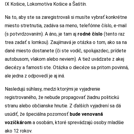
IX Košice, Lokomotíva Košice a Šaštín.
Na to, aby ste sa zaregistrovali si musíte vybrať konkrétne
miesto stretnutia, zadáva sa meno, telefónne číslo, e-mail
(s potvrdzovaním). A áno, je tam aj
rodné číslo
(tento raz
trea zadať s lomkou). Zaujímavá je otázka o tom, ako sa na
dané miesto dostanete (či ste vodič, spolujazdec, prídete
autobusom, vlakom alebo neviem). A tiež uvádzate z akej
diecézy a farnosti ste. Otázka o diecéze sa pritom povinná,
ale jedna z odpovedí je aj iná.
Nasledujú súhlasy, medzi ktorými je vyjadrenie
registrovaného, že nebude propagovať žiadnu politickú
stranu alebo občianske hnutie. Z ďalších vyjadrení sa dá
usúdiť, že špeciálna pozornosť
bude venovaná
vozíčkárom
a osobám, ktoré sprevádzajú osoby mladšie
ako 12 rokov.