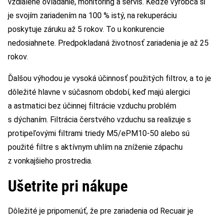
vzdialené ovládanie, monitoring a servis. Keďže výrobca si
je svojím zariadením na 100 % istý, na rekuperáciu
poskytuje záruku až 5 rokov. To u konkurencie
nedosiahnete. Predpokladaná životnosť zariadenia je až 25
rokov.
Ďalšou výhodou je vysoká účinnosť použitých filtrov, a to je
dôležité hlavne v súčasnom období, keď majú alergici
a astmatici bez účinnej filtrácie vzduchu problém
s dýchaním. Filtrácia čerstvého vzduchu sa realizuje s
protipeľovými filtrami triedy M5/ePM10-50 alebo sú
použité filtre s aktívnym uhlím na zníženie zápachu
z vonkajšieho prostredia.
Ušetrite pri nákupe
Dôležité je pripomenúť, že pre zariadenia od Recuair je