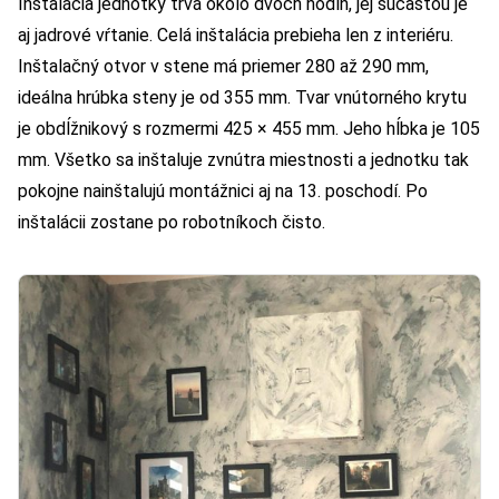
Inštalácia jednotky trvá okolo dvoch hodín, jej súčasťou je
aj jadrové vŕtanie. Celá inštalácia prebieha len z interiéru.
Inštalačný otvor v stene má priemer 280 až 290 mm,
ideálna hrúbka steny je od 355 mm. Tvar vnútorného krytu
je obdĺžnikový s rozmermi 425 × 455 mm. Jeho hĺbka je 105
mm. Všetko sa inštaluje zvnútra miestnosti a jednotku tak
pokojne nainštalujú montážnici aj na 13. poschodí. Po
inštalácii zostane po robotníkoch čisto.