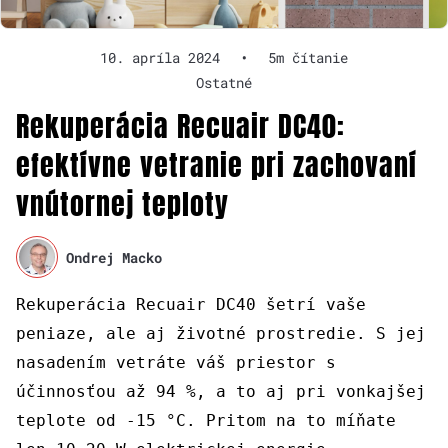
10. apríla 2024
•
5m čítanie
Ostatné
Rekuperácia Recuair DC40:
efektívne vetranie pri zachovaní
vnútornej teploty
Ondrej Macko
Rekuperácia Recuair DC40 šetrí vaše
peniaze, ale aj životné prostredie. S jej
nasadením vetráte váš priestor s
účinnosťou až 94 %, a to aj pri vonkajšej
teplote od -15 °C. Pritom na to míňate