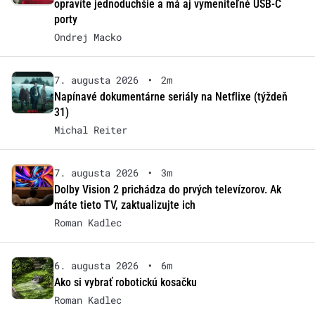
opravíte jednoduchšie a má aj vymeniteľné USB-C
porty
Ondrej Macko
7. augusta 2026
•
2m
Napínavé dokumentárne seriály na Netflixe (týždeň
31)
Michal Reiter
7. augusta 2026
•
3m
Dolby Vision 2 prichádza do prvých televízorov. Ak
máte tieto TV, zaktualizujte ich
Roman Kadlec
6. augusta 2026
•
6m
Ako si vybrať robotickú kosačku
Roman Kadlec