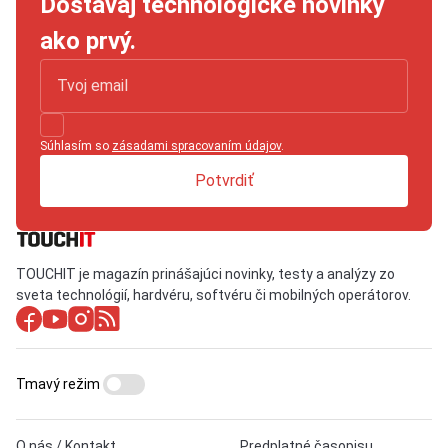
Dostávaj technologické novinky
ako prvý.
Súhlasím so
zásadami spracovaním údajov
.
Potvrdiť
TOUCHIT je magazín prinášajúci novinky, testy a analýzy zo
sveta technológií, hardvéru, softvéru či mobilných operátorov.
Tmavý režim
O nás / Kontakt
Predplatné časopisu