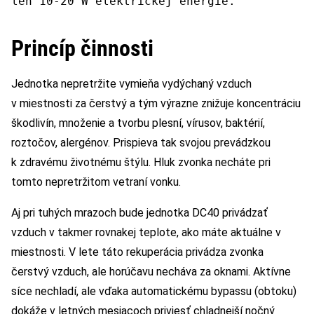
len 10-20 W elektrickej energie.
Princíp činnosti
Jednotka nepretržite vymieňa vydýchaný vzduch
v miestnosti za čerstvý a tým výrazne znižuje koncentráciu
škodlivín, množenie a tvorbu plesní, vírusov, baktérií,
roztočov, alergénov. Prispieva tak svojou prevádzkou
k zdravému životnému štýlu. Hluk zvonka necháte pri
tomto nepretržitom vetraní vonku.
Aj pri tuhých mrazoch bude jednotka DC40 privádzať
vzduch v takmer rovnakej teplote, ako máte aktuálne v
miestnosti. V lete táto rekuperácia privádza zvonka
čerstvý vzduch, ale horúčavu necháva za oknami. Aktívne
síce nechladí, ale vďaka automatickému bypassu (obtoku)
dokáže v letných mesiacoch priviesť chladnejší nočný