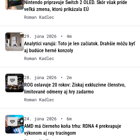
Nintendo pripravuje Switch 2 OLED. Skôr však príde
veľká zmena, ktorú prikázala EÚ
Roman Kadlec
29. júna 2026
•
4m
Analytici varujú: Toto je len začiatok. Drahšie môžu byť
aj budúce herné konzoly
Roman Kadlec
28. júna 2026
•
2m
ROG oslavuje 20 rokov: Získaj exkluzívne členstvo,
limitované odmeny aj hry zadarmo
Roman Kadlec
24. júna 2026
•
6m
AMD má čierneho koňa trhu: RDNA 4 prekvapuje
výkonom aj ray tracingom