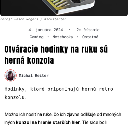
Zdroj: Jason Rogers / Kickstarter
4. januára 2024
•
2m čítanie
Gaming
•
Notebooky
•
Ostatné
Otváracie hodinky na ruku sú
herná konzola
Michal Reiter
Hodinky, ktoré pripomínajú hernú retro
konzolu.
Možno ich nosiť na ruke, čo ich zjavne odlišuje od mnohých
iných
konzol na hranie starších hier
. Tie síce boli