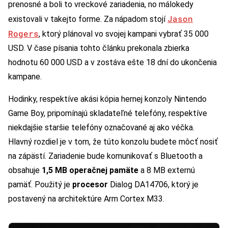
prenosné a boli to vreckové zariadenia, no málokedy
Jason
existovali v takejto forme. Za nápadom stojí
Rogers
, ktorý plánoval vo svojej kampani vybrať 35 000
USD. V čase písania tohto článku prekonala zbierka
hodnotu 60 000 USD a v zostáva ešte 18 dní do ukončenia
kampane.
Hodinky, respektíve akási kópia hernej konzoly Nintendo
Game Boy, pripomínajú skladateľné telefóny, respektíve
niekdajšie staršie telefóny označované aj ako véčka.
Hlavný rozdiel je v tom, že túto konzolu budete môcť nosiť
na zápästí. Zariadenie bude komunikovať s Bluetooth a
obsahuje
1,5 MB operačnej pamäte
a 8 MB externú
pamäť. Použitý je
procesor
Dialog DA14706, ktorý je
postavený na architektúre Arm Cortex M33.