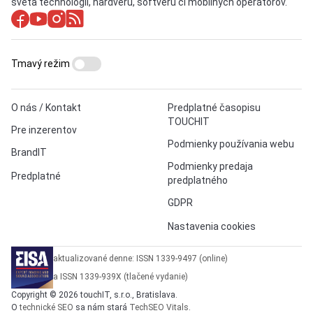
sveta technológií, hardvéru, softvéru či mobilných operátorov.
Tmavý režim
O nás / Kontakt
Predplatné časopisu
TOUCHIT
Pre inzerentov
Podmienky používania webu
BrandIT
Podmienky predaja
Predplatné
predplatného
GDPR
Nastavenia cookies
aktualizované denne: ISSN 1339-9497 (online)
a ISSN 1339-939X (tlačené vydanie)
Copyright © 2026 touchIT, s.r.o., Bratislava.
O
technické SEO
sa nám stará
TechSEO Vitals
.