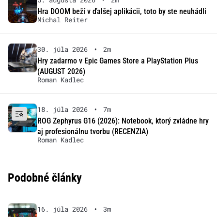
Hra DOOM beží v ďalšej aplikácii, toto by ste neuhádli
Michal Reiter
30. júla 2026
•
2m
Hry zadarmo v Epic Games Store a PlayStation Plus
(AUGUST 2026)
Roman Kadlec
18. júla 2026
•
7m
ROG Zephyrus G16 (2026): Notebook, ktorý zvládne hry
aj profesionálnu tvorbu (RECENZIA)
Roman Kadlec
Podobné články
16. júla 2026
•
3m