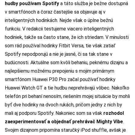
hudby používam Spotify
a táto služba je bežne dostupná
v smartfónoch a čoraz častejšie sa objavuje aj v
inteligentných hodinkách. Nejde však o úplne bežnú
funkciu. V redakcii testujeme viacero inteligentných
hodiniek, takže sa často stane, že ich striedam. V minulosti
som rád používal hodinky Fitbit Versa, tie však zatiaľ
Spotify nepodporujú a nie je jasné, či sa tak stane v
budúcnosti. Aktuálne som kvôli behaniu, peknému dizajnu a
najlepšiemu možnému prepojeniu s mojim primárnym
smartfónom Huawei P30 Pro začal používať hodinky
Huawei Watch GT a tie hudbu neprehrávajú vôbec. Nakoľko
telefón pri behaní nenosím, riešením mojej situácie by mohli
byť dve hodinky na dvoch rukách, pričom jedny z nich by
mali aj podporu Spotify. Nakoniec som sa však
rozhodol
zaexperimentovať a objednať prehrávač Mighty Vibe
.
Svojim dizajnom pripomína staručký iPod shuffle, avšak je