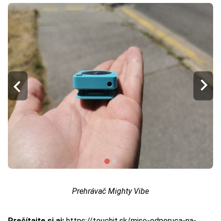
Prehrávač Mighty Vibe
Prečítajte si aj:
https://touchit.sk/miso-odporuca-na-