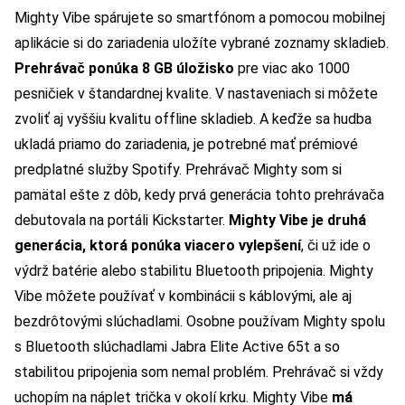
Mighty Vibe spárujete so smartfónom a pomocou mobilnej
aplikácie si do zariadenia uložíte vybrané zoznamy skladieb.
Prehrávač ponúka 8 GB úložisko
pre viac ako 1000
pesničiek v štandardnej kvalite. V nastaveniach si môžete
zvoliť aj vyššiu kvalitu offline skladieb. A keďže sa hudba
ukladá priamo do zariadenia, je potrebné mať prémiové
predplatné služby Spotify. Prehrávač Mighty som si
pamätal ešte z dôb, kedy prvá generácia tohto prehrávača
debutovala na portáli Kickstarter.
Mighty Vibe je druhá
generácia, ktorá ponúka viacero vylepšení
, či už ide o
výdrž batérie alebo stabilitu Bluetooth pripojenia. Mighty
Vibe môžete používať v kombinácii s káblovými, ale aj
bezdrôtovými slúchadlami. Osobne používam Mighty spolu
s Bluetooth slúchadlami Jabra Elite Active 65t a so
stabilitou pripojenia som nemal problém. Prehrávač si vždy
uchopím na náplet trička v okolí krku. Mighty Vibe
má