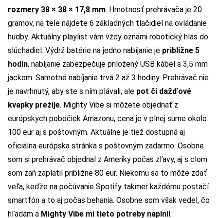
rozmery 38 × 38 × 17,8 mm
. Hmotnosť prehrávača je 20
gramov, na tele nájdete 6 základných tlačidiel na ovládanie
hudby. Aktuálny playlist vám vždy oznámi robotický hlas do
slúchadiel. Výdrž batérie na jedno nabíjanie je
približne 5
hodín
, nabíjanie zabezpečuje priložený USB kábel s 3,5 mm
jackom. Samotné nabíjanie trvá 2 až 3 hodiny. Prehrávač nie
je navrhnutý, aby ste s ním plávali, ale
pot či dažďové
kvapky prežije
. Mighty Vibe si môžete objednať z
európskych pobočiek Amazonu, cena je v plnej sume okolo
100 eur aj s poštovným. Aktuálne je tiež dostupná aj
oficiálna európska stránka s poštovným zadarmo
. Osobne
som si prehrávač objednal z Ameriky počas zľavy, aj s clom
som zaň zaplatil približne 80 eur. Niekomu sa to môže zdať
veľa, keďže na počúvanie Spotify takmer každému postačí
smartfón a to aj počas behania. Osobne som však vedel, čo
hľadám a
Mighty Vibe mi tieto potreby naplnil
.