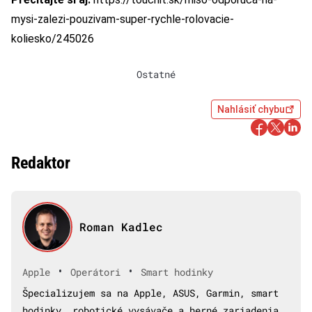
mysi-zalezi-pouzivam-super-rychle-rolovacie-
koliesko/245026
Ostatné
Nahlásiť chybu
Redaktor
Roman Kadlec
•
•
Apple
Operátori
Smart hodinky
Špecializujem sa na Apple, ASUS, Garmin, smart
hodinky, robotické vysávače a herné zariadenia.