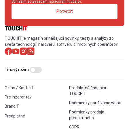
Súhlasím so
zásadami spracovaním údajov
.
Potvrdiť
TOUCHIT je magazín prinášajúci novinky, testy a analýzy zo
sveta technológií, hardvéru, softvéru či mobilných operátorov.
Tmavý režim
O nás / Kontakt
Predplatné časopisu
TOUCHIT
Pre inzerentov
Podmienky používania webu
BrandIT
Podmienky predaja
Predplatné
predplatného
GDPR