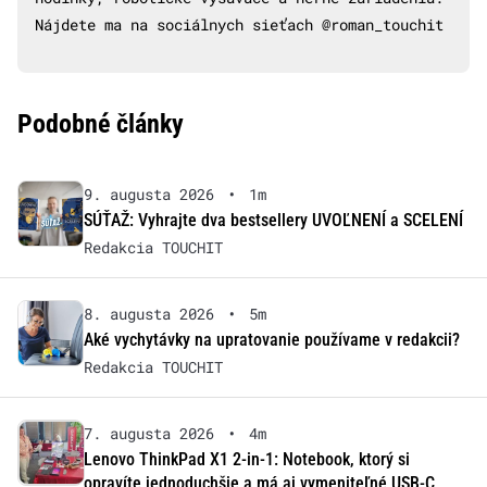
Nájdete ma na sociálnych sieťach @roman_touchit
Podobné články
9. augusta 2026
•
1m
SÚŤAŽ: Vyhrajte dva bestsellery UVOĽNENÍ a SCELENÍ
Redakcia TOUCHIT
8. augusta 2026
•
5m
Aké vychytávky na upratovanie používame v redakcii?
Redakcia TOUCHIT
7. augusta 2026
•
4m
Lenovo ThinkPad X1 2-in-1: Notebook, ktorý si
opravíte jednoduchšie a má aj vymeniteľné USB-C