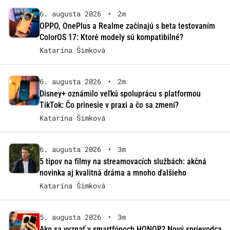
6. augusta 2026
•
2m
OPPO, OnePlus a Realme začínajú s beta testovaním
ColorOS 17: Ktoré modely sú kompatibilné?
Katarína Šimková
6. augusta 2026
•
2m
Disney+ oznámilo veľkú spoluprácu s platformou
TikTok: Čo prinesie v praxi a čo sa zmení?
Katarína Šimková
6. augusta 2026
•
3m
5 tipov na filmy na streamovacích službách: akčná
novinka aj kvalitná dráma a mnoho ďalšieho
Katarína Šimková
5. augusta 2026
•
3m
Ako sa vyznať v smartfónoch HONOR? Nový sprievodca