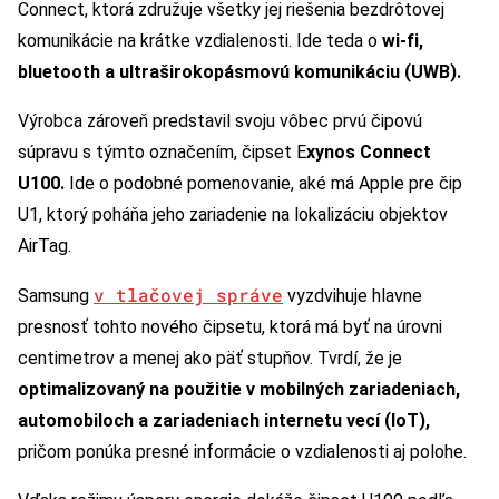
Connect, ktorá združuje všetky jej riešenia bezdrôtovej
komunikácie na krátke vzdialenosti. Ide teda o
wi-fi,
bluetooth a ultraširokopásmovú komunikáciu (UWB).
Výrobca zároveň predstavil svoju vôbec prvú čipovú
súpravu s týmto označením, čipset E
xynos Connect
U100.
Ide o podobné pomenovanie, aké má Apple pre čip
U1, ktorý poháňa jeho zariadenie na lokalizáciu objektov
AirTag.
v tlačovej správe
Samsung
vyzdvihuje hlavne
presnosť tohto nového čipsetu, ktorá má byť na úrovni
centimetrov a menej ako päť stupňov. Tvrdí, že je
optimalizovaný na použitie v mobilných zariadeniach,
automobiloch a zariadeniach internetu vecí (IoT),
pričom ponúka presné informácie o vzdialenosti aj polohe.