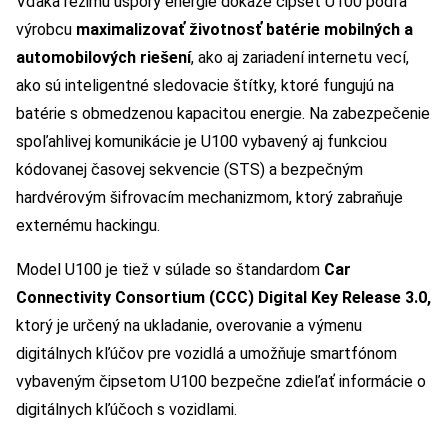
Vďaka režimu úspory energie dokáže čipset U100 podľa
výrobcu
maximalizovať životnosť batérie mobilných a
automobilových riešení
, ako aj zariadení internetu vecí,
ako sú inteligentné sledovacie štítky, ktoré fungujú na
batérie s obmedzenou kapacitou energie. Na zabezpečenie
spoľahlivej komunikácie je U100 vybavený aj funkciou
kódovanej časovej sekvencie (STS) a bezpečným
hardvérovým šifrovacím mechanizmom, ktorý zabraňuje
externému hackingu.
Model U100 je tiež v súlade so štandardom
Car
Connectivity Consortium (CCC) Digital Key Release 3.0,
ktorý je určený na ukladanie, overovanie a výmenu
digitálnych kľúčov pre vozidlá a umožňuje smartfónom
vybaveným čipsetom U100 bezpečne zdieľať informácie o
digitálnych kľúčoch s vozidlami.