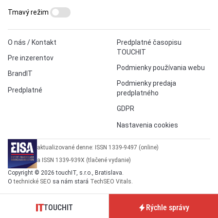
Tmavý režim
O nás / Kontakt
Predplatné časopisu
TOUCHIT
Pre inzerentov
Podmienky používania webu
BrandIT
Podmienky predaja
Predplatné
predplatného
GDPR
Nastavenia cookies
aktualizované denne: ISSN 1339-9497 (online)
a ISSN 1339-939X (tlačené vydanie)
Copyright © 2026 touchIT, s.r.o., Bratislava.
O
technické SEO
sa nám stará
TechSEO Vitals
.
TOUCHIT
Rýchle správy