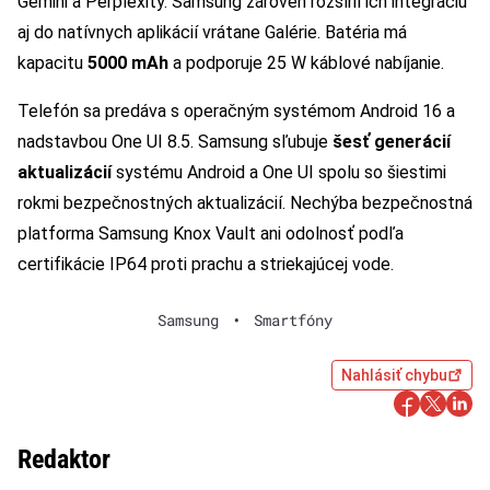
Gemini a Perplexity. Samsung zároveň rozšíril ich integráciu
aj do natívnych aplikácií vrátane Galérie. Batéria má
kapacitu
5000 mAh
a podporuje 25 W káblové nabíjanie.
Telefón sa predáva s operačným systémom Android 16 a
nadstavbou One UI 8.5. Samsung sľubuje
šesť generácií
aktualizácií
systému Android a One UI spolu so šiestimi
rokmi bezpečnostných aktualizácií. Nechýba bezpečnostná
platforma Samsung Knox Vault ani odolnosť podľa
certifikácie IP64 proti prachu a striekajúcej vode.
Samsung
•
Smartfóny
Nahlásiť chybu
Redaktor