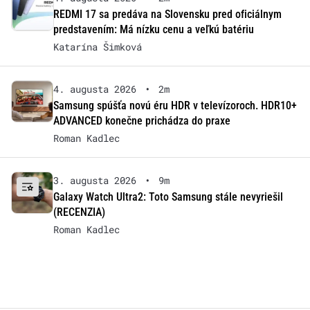
REDMI 17 sa predáva na Slovensku pred oficiálnym
predstavením: Má nízku cenu a veľkú batériu
Katarína Šimková
4. augusta 2026
•
2m
Samsung spúšťa novú éru HDR v televízoroch. HDR10+
ADVANCED konečne prichádza do praxe
Roman Kadlec
3. augusta 2026
•
9m
Galaxy Watch Ultra2: Toto Samsung stále nevyriešil
(RECENZIA)
Roman Kadlec