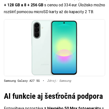
+ 128 GB a 8 + 256 GB
s cenou od 334 eur. Úložisko možno
rozšíriť pomocou microSD karty až do kapacity 2 TB.
Samsung Galaxy A27 5G
•
Zdroj: Samsung
AI funkcie aj šesťročná podpora
Fotovýbava pozostáva
z hlavného 50 Mpx fotoaparátu
s