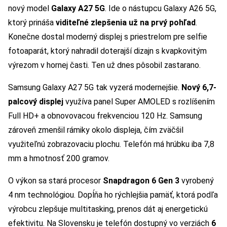
nový model
Galaxy A27 5G
. Ide o nástupcu Galaxy A26 5G,
ktorý prináša
viditeľné zlepšenia už na prvý pohľad
.
Konečne dostal moderný displej s priestrelom pre selfie
fotoaparát, ktorý nahradil doterajší dizajn s kvapkovitým
výrezom v hornej časti. Ten už dnes pôsobil zastarano.
Samsung Galaxy A27 5G tak vyzerá modernejšie.
Nový 6,7-
palcový displej
využíva panel Super AMOLED s rozlíšením
Full HD+ a obnovovacou frekvenciou 120 Hz. Samsung
zároveň zmenšil rámiky okolo displeja, čím zväčšil
využiteľnú zobrazovaciu plochu. Telefón má hrúbku iba 7,8
mm a hmotnosť 200 gramov.
O výkon sa stará procesor
Snapdragon 6 Gen 3
vyrobený
4 nm technológiou. Dopĺňa ho rýchlejšia pamäť, ktorá podľa
výrobcu zlepšuje multitasking, prenos dát aj energetickú
efektivitu. Na Slovensku je telefón dostupný vo verziách
6