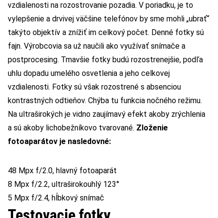
vzdialenosti na rozostrovanie pozadia. V poriadku, je to
vylepšenie a drvivej väčšine telefónov by sme mohli „ubrať“
takýto objektív a znížiť im celkový počet. Denné fotky sú
fajn. Výrobcovia sa už naučili ako využívať snímače a
postprocesing. Tmavšie fotky budú rozostrenejšie, podľa
uhlu dopadu umelého osvetlenia a jeho celkovej
vzdialenosti. Fotky sú však rozostrené s absenciou
kontrastných odtieňov. Chýba tu funkcia nočného režimu.
Na ultraširokých je vidno zaujímavý efekt akoby zrýchlenia
a sú akoby lichobežníkovo tvarované.
Zloženie
fotoaparátov je nasledovné:
48 Mpx f/2.0, hlavný fotoaparát
8 Mpx f/2.2, ultraširokouhlý 123°
5 Mpx f/2.4, hĺbkový snímač
Testovacie fotky