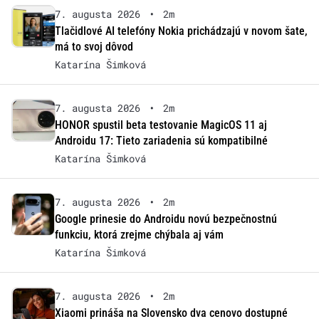
7. augusta 2026
•
2m
Tlačidlové AI telefóny Nokia prichádzajú v novom šate,
má to svoj dôvod
Katarína Šimková
7. augusta 2026
•
2m
HONOR spustil beta testovanie MagicOS 11 aj
Androidu 17: Tieto zariadenia sú kompatibilné
Katarína Šimková
7. augusta 2026
•
2m
Google prinesie do Androidu novú bezpečnostnú
funkciu, ktorá zrejme chýbala aj vám
Katarína Šimková
7. augusta 2026
•
2m
Xiaomi prináša na Slovensko dva cenovo dostupné