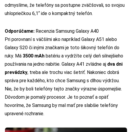
odmyslíme, že telefóny sa postupne zväčšovali, so svojou
uhlopriečkou 6,1“ ide o kompaktný telefón.
Odporúčame:
Recenzia Samsung Galaxy A40
Pri porovnaní s väčšími ako napríklad Galaxy A51 alebo
Galaxy S20 či inými značkami je toto šikovný telefón do
ruky. Má
3500 mAh
batériu a vydržíte celý deň silnejšieho
používania na jedno nabitie. Galaxy A41 zvládne aj
dva dni
prevádzky
, treba ale trochu viac šetriť. Nakoniec dobrá
správa pre každého, kto chce Samsung s dlhou výdržou.
Nie, že by boli telefóny tejto značky výrazne úspornejšie.
Dôvodom je pomalý procesor. Je to poznať a opäť
hovoríme, že Samsung by mal mať pre slabšie telefóny
upravené rozhranie.