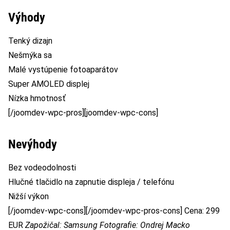
Výhody
Tenký dizajn
Nešmýka sa
Malé vystúpenie fotoaparátov
Super AMOLED displej
Nízka hmotnosť
[/joomdev-wpc-pros][joomdev-wpc-cons]
Nevýhody
Bez vodeodolnosti
Hlučné tlačidlo na zapnutie displeja / telefónu
Nižší výkon
[/joomdev-wpc-cons][/joomdev-wpc-pros-cons] Cena: 299
EUR
Zapožičal: Samsung
Fotografie: Ondrej Macko