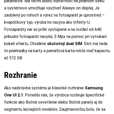
parametre. Má veľmi dobrú viditeľnosť na priamom slnku
a systémovo umožňuje využívať Always-on displej. Je
zaoblený po rohoch a výrez na fotoaparát je uprostred –
kvapôčkový typ, výroba ho nazýva ako Infinity-U.
Fotoaparáty nie sú príliš vystúpené a na rozdiel od A40
pribudol fotoaparát navyše, 5 Mpx na pomoc pri vytváraní
bokeh efektu. Chválime
skutočný dual SIM
. Slot má teda
tri priehradky na karty a pamäťová karta môže mať kapacitu
až 512 GB.
Rozhranie
Ako nadstavba systému je klasické rozhranie
Samsung
One UI 2.1
. Potešilo nás, že výrobca rozširuje špecifické
funkcie ako Bočné osvetlenie alebo Bočné panely aj do
segmentu lacnejších modelov. Zaujímavosťou bolo, že sa