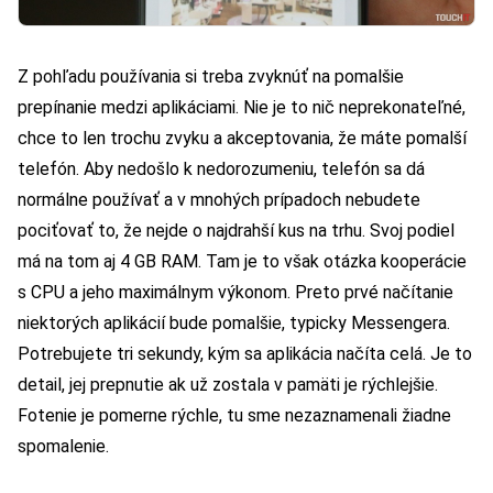
Z pohľadu používania si treba zvyknúť na pomalšie
prepínanie medzi aplikáciami. Nie je to nič neprekonateľné,
chce to len trochu zvyku a akceptovania, že máte pomalší
telefón. Aby nedošlo k nedorozumeniu, telefón sa dá
normálne používať a v mnohých prípadoch nebudete
pociťovať to, že nejde o najdrahší kus na trhu. Svoj podiel
má na tom aj 4 GB RAM. Tam je to však otázka kooperácie
s CPU a jeho maximálnym výkonom. Preto prvé načítanie
niektorých aplikácií bude pomalšie, typicky Messengera.
Potrebujete tri sekundy, kým sa aplikácia načíta celá. Je to
detail, jej prepnutie ak už zostala v pamäti je rýchlejšie.
Fotenie je pomerne rýchle, tu sme nezaznamenali žiadne
spomalenie.