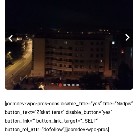
[joomdev-wpc-pros-cons disable_title=“yes“ title=“Nadpis“
button_text=“Získať teraz“ disable_button=“yes“
button_link=““ button_link_target=“_SELF“
button_rel_attr=“dofollow“][joomdev-wpc-pros]