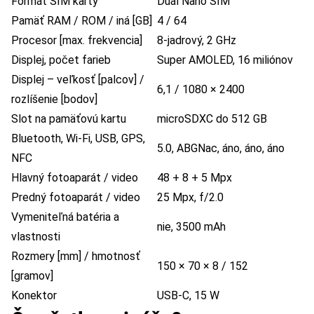
Formát SIM karty
Dual Nano SIM
Pamäť RAM / ROM / iná [GB]
4 / 64
Procesor [max. frekvencia]
8-jadrový, 2 GHz
Displej, počet farieb
Super AMOLED, 16 miliónov
Displej – veľkosť [palcov] /
6,1 / 1080 × 2400
rozlíšenie [bodov]
Slot na pamäťovú kartu
microSDXC do 512 GB
Bluetooth, Wi-Fi, USB, GPS,
5.0, ABGNac, áno, áno, áno
NFC
Hlavný fotoaparát / video
48 + 8 + 5 Mpx
Predný fotoaparát / video
25 Mpx, f/2.0
Vymeniteľná batéria a
nie, 3500 mAh
vlastnosti
Rozmery [mm] / hmotnosť
150 × 70 × 8 / 152
[gramov]
Konektor
USB-C, 15 W