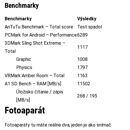
Benchmarky
Benchmarky
Výsledky
AnTuTu Benchmark – Total score
Test spadol
PCMark for Android – Performance
6289
3DMark Sling Shot Extreme –
1117
Total
Graphic
1008
Physics
1797
VRMark Amber Room – Total
1163
A1 SD Bench – RAM [MB/s]
11502
Úložisko čítanie / zápis
268 / 195
[MB/s]
Fotoaparát
Fotoaparáty tu máte reálne dva, jeden je ako snímač