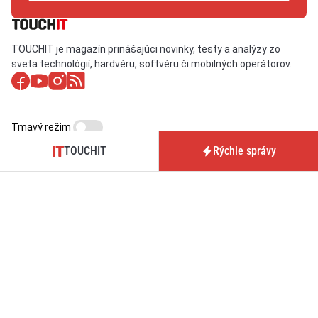
TOUCHIT je magazín prinášajúci novinky, testy a analýzy zo
sveta technológií, hardvéru, softvéru či mobilných operátorov.
Tmavý režim
TOUCHIT
Rýchle správy
O nás / Kontakt
Predplatné časopisu
TOUCHIT
Pre inzerentov
Podmienky používania webu
BrandIT
Podmienky predaja
Predplatné
predplatného
GDPR
Nastavenia cookies