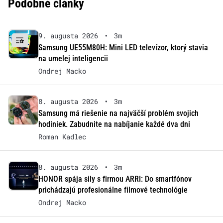
Podobné články
9. augusta 2026
•
3m
Samsung UE55M80H: Mini LED televízor, ktorý stavia
na umelej inteligencii
Ondrej Macko
8. augusta 2026
•
3m
Samsung má riešenie na najväčší problém svojich
hodiniek. Zabudnite na nabíjanie každé dva dni
Roman Kadlec
8. augusta 2026
•
3m
HONOR spája sily s firmou ARRI: Do smartfónov
prichádzajú profesionálne filmové technológie
Ondrej Macko