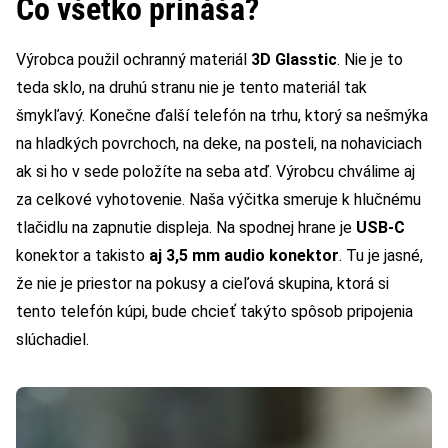
Čo všetko prináša?
Výrobca použil ochranný materiál
3D Glasstic
. Nie je to
teda sklo, na druhú stranu nie je tento materiál tak
šmykľavý. Konečne ďalší telefón na trhu, ktorý sa nešmýka
na hladkých povrchoch, na deke, na posteli, na nohaviciach
ak si ho v sede položíte na seba atď. Výrobcu chválime aj
za celkové vyhotovenie. Naša výčitka smeruje k hlučnému
tlačidlu na zapnutie displeja. Na spodnej hrane je
USB-C
konektor a takisto
aj 3,5 mm audio konektor
. Tu je jasné,
že nie je priestor na pokusy a cieľová skupina, ktorá si
tento telefón kúpi, bude chcieť takýto spôsob pripojenia
slúchadiel.