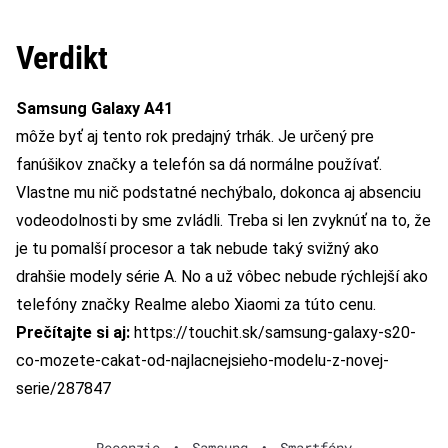
Verdikt
Samsung Galaxy A41
môže byť aj tento rok predajný trhák. Je určený pre
fanúšikov značky a telefón sa dá normálne používať.
Vlastne mu nič podstatné nechýbalo, dokonca aj absenciu
vodeodolnosti by sme zvládli. Treba si len zvyknúť na to, že
je tu pomalší procesor a tak nebude taký svižný ako
drahšie modely série A. No a už vôbec nebude rýchlejší ako
telefóny značky Realme alebo Xiaomi za túto cenu.
Prečítajte si aj:
https://touchit.sk/samsung-galaxy-s20-
co-mozete-cakat-od-najlacnejsieho-modelu-z-novej-
serie/287847
Recenzie
•
Samsung
•
Smartfóny